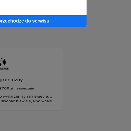
przechodzę do serwisu
graniczny
7700
zł
miesięcznie
 o wydarzeniach na świecie, o
słychać niewiele, albo wcale.