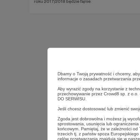
roku 2017/2018 będzie fajnie.
Dbamy o Twoją prywatność i chcemy, abyś 
informacje o zasadach przetwarzania pr
Aby wyrazić zgody na korzystanie z techn
przechowywanie przez Crowd8 sp. z o.o.
DO SERWISU.
Jeśli chcesz dostosować lub zmienić sw
Zgoda jest dobrowolna i możesz ją wyc
sprostowania, usunięcia lub ograniczeni
końcowym. Pamiętaj, że w zależności od
trzecich tj. z państw spoza Europejskie
celów przetwarzania znajdują się w naszej