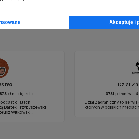
ansowane
Akceptuję i 
astex
Dział Za
873
zł
miesięcznie
3731
patronów
9
odcast o latach
Dział Zagraniczny to serwis
zą Bartek Przybyszewski
których w polskich mediach 
Mateusz Witkowski
d"). Wizuale i muzyka:
udio: Krzysztof Tubilewicz.
Czyta: Tadeusz Drozda.