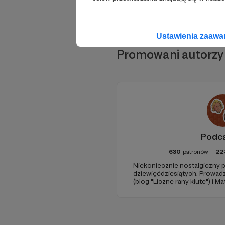
Ustawienia zaaw
Promowani autorzy
Podc
630
patronów
22
Niekoniecznie nostalgiczny p
dziewięćdziesiątych. Prowad
(blog "Liczne rany kłute") i 
(Popmoderna.pl, blog "Poplan
Michał Kozikowski. Obróbka a
Zdjęcia: Aleksandra Nowak. 