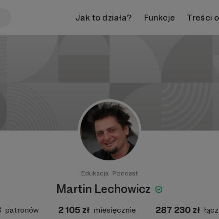
Jak to działa?
Funkcje
Treści 
Edukacja
Podcast
Martin Lechowicz
3
2 105
zł
287 230
zł
patronów
miesięcznie
łącz