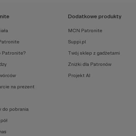
nite
Dodatkowe produkty
iała
MCN Patronite
Patronite
Suppi.pl
 Patronite?
Twój sklep z gadżetami
dzy
Zniżki dla Patronów
Twórców
Projekt AI
rcie na prezent
y do pobrania
spół
nas