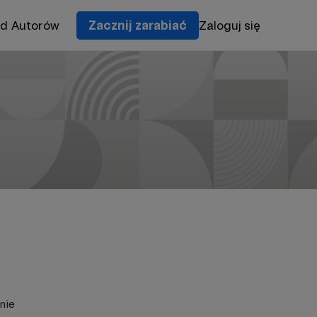
od Autorów
Zacznij zarabiać
Zaloguj się
nie