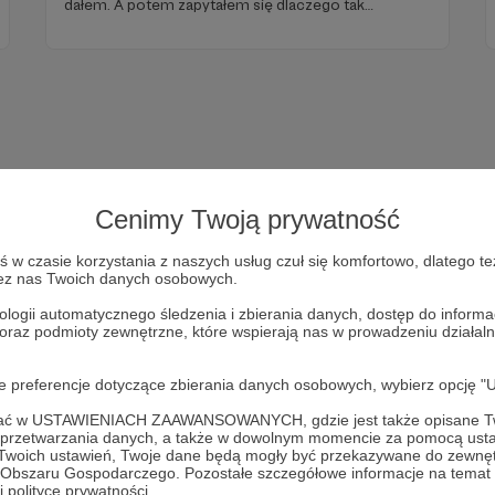
dałem. A potem zapytałem się dlaczego tak
powiedziałem. I zorientowałem się jak głupio myślę.
Zapomniałem o banalnej, a dość kluczowej w życiu
rzeczy. A przy okazji tego wszystkiego
przypomniałem sobie dlaczego zacząłem robić
Odwyk! Przeczytaj. Myślę, że może ci się to też
przydać.
Cenimy Twoją prywatność
w czasie korzystania z naszych usług czuł się komfortowo, dlatego te
zez nas Twoich danych osobowych.
ologii automatycznego śledzenia i zbierania danych, dostęp do inform
 oraz podmioty zewnętrzne, które wspierają nas w prowadzeniu dział
Dołącz do grona Patronów!
oje preferencje dotyczące zbierania danych osobowych, wybierz op
Wesprzyj działalność Autora
Martin Lechowicz
już teraz!
ofać w USTAWIENIACH ZAAWANSOWANYCH, gdzie jest także opisane Tw
a przetwarzania danych, a także w dowolnym momencie za pomocą usta
 Twoich ustawień, Twoje dane będą mogły być przekazywane do zewnę
Zostań Patronem
go Obszaru Gospodarczego. Pozostałe szczegółowe informacje na temat
 polityce prywatności.