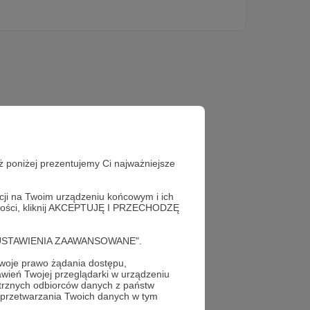
ż poniżej prezentujemy Ci najważniejsze
acji na Twoim urządzeniu końcowym i ich
alności, kliknij AKCEPTUJĘ I PRZECHODZĘ
cję "USTAWIENIA ZAAWANSOWANE".
oje prawo żądania dostępu,
wień Twojej przeglądarki w urządzeniu
trznych odbiorców danych z państw
 przetwarzania Twoich danych w tym