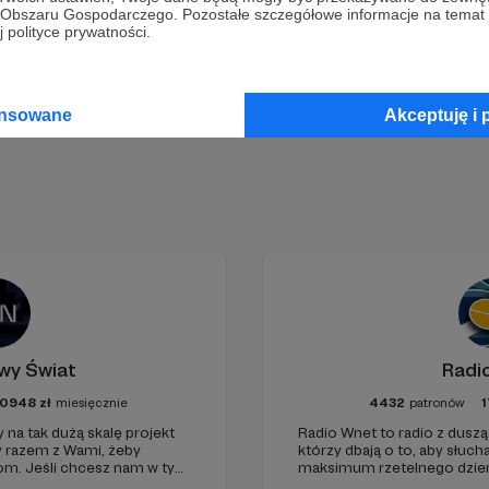
go Obszaru Gospodarczego. Pozostałe szczegółowe informacje na temat
 polityce prywatności.
Zostań Patronem
ansowane
Akceptuję i 
wy Świat
Radi
0948
zł
miesięcznie
4432
patronów
1
 na tak dużą skalę projekt
Radio Wnet to radio z duszą!
y razem z Wami, żeby
którzy dbają o to, aby słu
iom. Jeśli chcesz nam w tym
maksimum rzetelnego dzienn
nie zabraknie. :)
ponieważ Radio Wnet jest w 