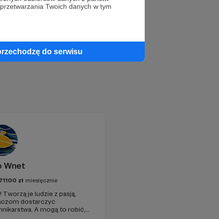
 przetwarzania Twoich danych w tym
przechodzę do serwisu
o Wnet
71100
zł
miesięcznie
 Tworzą je ludzie z pasją,
chaczom dostarczyć
ikarstwa. A mogą to robić,
pełni niezależne i… wolne!