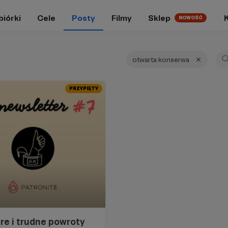
biórki
Cele
Posty
Filmy
Sklep
NOWOŚĆ
otwarta konserwa
PRZYPIĘTY
re i trudne powroty