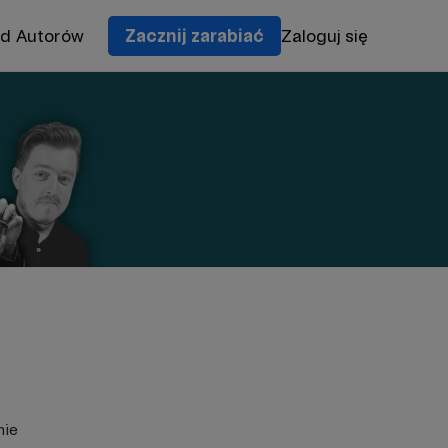
od Autorów
Zacznij zarabiać
Zaloguj się
nie