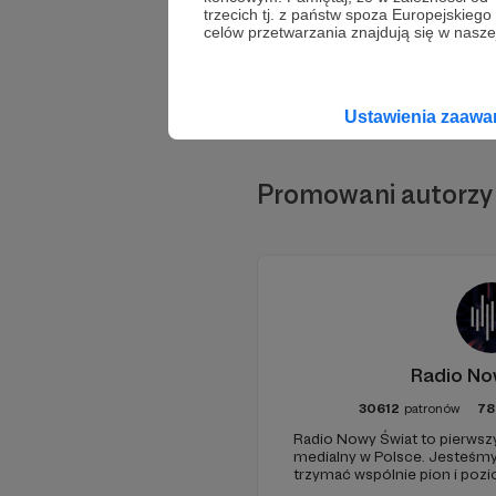
trzecich tj. z państw spoza Europejskie
celów przetwarzania znajdują się w naszej
Ustawienia zaaw
Promowani autorzy
Radio No
30612
patronów
78
Radio Nowy Świat to pierwszy
medialny w Polsce. Jesteśm
trzymać wspólnie pion i poz
pomóc - zapraszamy, miejsca 