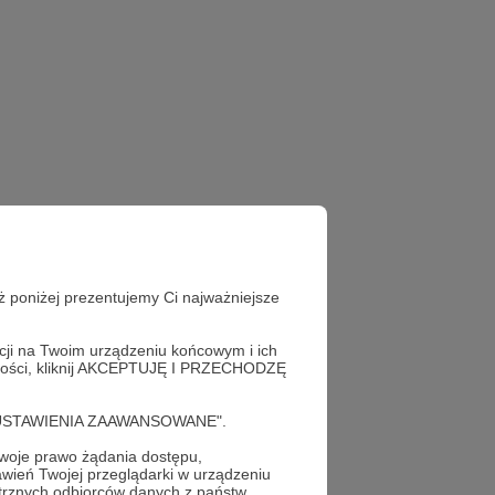
ż poniżej prezentujemy Ci najważniejsze
acji na Twoim urządzeniu końcowym i ich
alności, kliknij AKCEPTUJĘ I PRZECHODZĘ
cję "USTAWIENIA ZAAWANSOWANE".
oje prawo żądania dostępu,
wień Twojej przeglądarki w urządzeniu
trznych odbiorców danych z państw