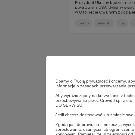
Prezydent Ukrainy będzie miał
powrotnej z USA. Byliśmy świa
w Gabinecie Owalnym z udziałe
Vance'a oraz prezydenta Zełeńsk
ponieważ wszystko to dla Was
trump
zelenski
usa
wracamy z newsletterem!
Dbamy o Twoją prywatność i chcemy, abyś 
informacje o zasadach przetwarzania pr
Aby wyrazić zgody na korzystanie z techn
przechowywanie przez Crowd8 sp. z o.o.
DO SERWISU.
Jeśli chcesz dostosować lub zmienić sw
Zgoda jest dobrowolna i możesz ją wyc
sprostowania, usunięcia lub ograniczeni
końcowym. Pamiętaj, że w zależności od