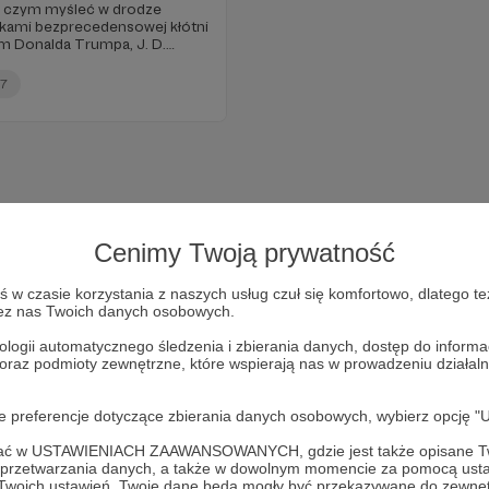
 o czym myśleć w drodze
dkami bezprecedensowej kłótni
m Donalda Trumpa, J. D.
iego. Dzieje się także w OK,
 obserwujemy, komentujemy i
+7
Cenimy Twoją prywatność
w czasie korzystania z naszych usług czuł się komfortowo, dlatego te
zez nas Twoich danych osobowych.
ologii automatycznego śledzenia i zbierania danych, dostęp do inform
 oraz podmioty zewnętrzne, które wspierają nas w prowadzeniu dział
Dołącz do grona Patronów!
oje preferencje dotyczące zbierania danych osobowych, wybierz op
ofać w USTAWIENIACH ZAAWANSOWANYCH, gdzie jest także opisane Tw
Wesprzyj działalność Autora
Otwarta Konserwa
już teraz!
a przetwarzania danych, a także w dowolnym momencie za pomocą usta
 Twoich ustawień, Twoje dane będą mogły być przekazywane do zewnę