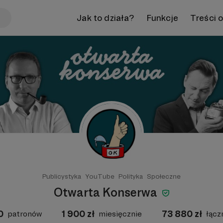
Jak to działa?
Funkcje
Treści 
Publicystyka
YouTube
Polityka
Społeczne
Otwarta Konserwa
0
1 900
zł
73 880
zł
patronów
miesięcznie
łącz