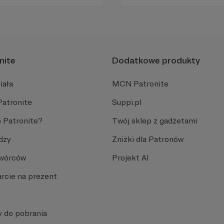
Zachowanie tej właśnie wol
wsparcia!
nite
Dodatkowe produkty
iała
MCN Patronite
Patronite
Suppi.pl
 Patronite?
Twój sklep z gadżetami
dzy
Zniżki dla Patronów
Twórców
Projekt AI
rcie na prezent
y do pobrania