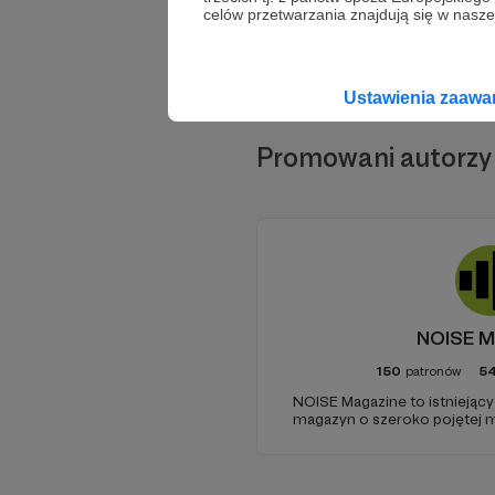
celów przetwarzania znajdują się w naszej
Ustawienia zaaw
Promowani autorzy
NOISE M
150
patronów
54
NOISE Magazine to istniejący
magazyn o szeroko pojętej 