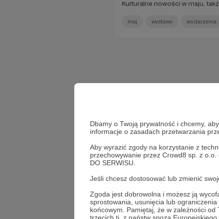
Kulturalne nowości w maju, takż
maj
wystawy
wydarzenia
Dbamy o Twoją prywatność i chcemy, abyś 
informacje o zasadach przetwarzania pr
Aby wyrazić zgody na korzystanie z techn
przechowywanie przez Crowd8 sp. z o.o.
DO SERWISU.
Jeśli chcesz dostosować lub zmienić sw
Zgoda jest dobrowolna i możesz ją wyc
sprostowania, usunięcia lub ograniczeni
końcowym. Pamiętaj, że w zależności od
trzecich tj. z państw spoza Europejskie