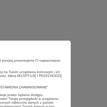
ż poniżej prezentujemy Ci najważniejsze
acji na Twoim urządzeniu końcowym i ich
alności, kliknij AKCEPTUJĘ I PRZECHODZĘ
cję "USTAWIENIA ZAAWANSOWANE".
oje prawo żądania dostępu,
wień Twojej przeglądarki w urządzeniu
trznych odbiorców danych z państw
 przetwarzania Twoich danych w tym