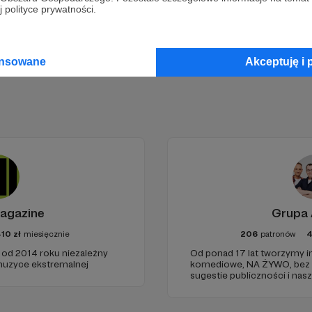
Zostań Patronem
 polityce prywatności.
ansowane
Akceptuję i 
agazine
Grupa
10
zł
miesięcznie
206
patronów
 od 2014 roku niezależny
Od ponad 17 lat tworzymy 
muzyce ekstremalnej
komediowe, NA ŻYWO, bez scenariusza, w oparciu o
sugestie publiczności i nas
wyobraźnię.