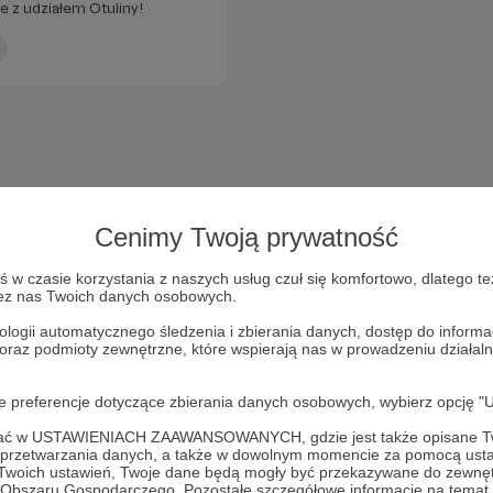
e z udziałem Otuliny!
Cenimy Twoją prywatność
w czasie korzystania z naszych usług czuł się komfortowo, dlatego te
zez nas Twoich danych osobowych.
ologii automatycznego śledzenia i zbierania danych, dostęp do inform
 oraz podmioty zewnętrzne, które wspierają nas w prowadzeniu dział
Dołącz do grona Patronów!
oje preferencje dotyczące zbierania danych osobowych, wybierz op
Wesprzyj działalność Autora
Otulina o sztuce
już teraz!
ofać w USTAWIENIACH ZAAWANSOWANYCH, gdzie jest także opisane Tw
a przetwarzania danych, a także w dowolnym momencie za pomocą usta
 Twoich ustawień, Twoje dane będą mogły być przekazywane do zewnę
go Obszaru Gospodarczego. Pozostałe szczegółowe informacje na temat