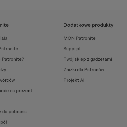
nite
Dodatkowe produkty
iała
MCN Patronite
Patronite
Suppi.pl
 Patronite?
Twój sklep z gadżetami
dzy
Zniżki dla Patronów
Twórców
Projekt AI
rcie na prezent
y do pobrania
spół