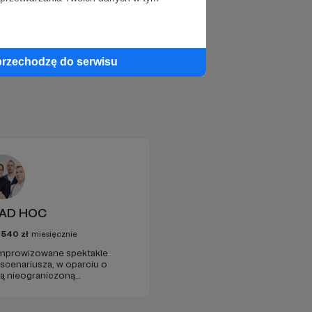
przechodzę do serwisu
 AD HOC
4540
zł
miesięcznie
improwizowane spektakle
zą nieograniczoną