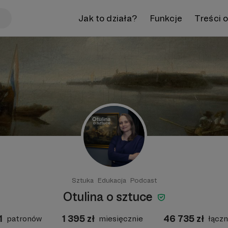
Jak to działa?
Funkcje
Treści 
Sztuka
Edukacja
Podcast
Otulina o sztuce
1
1 395
zł
46 735
zł
patronów
miesięcznie
łączn