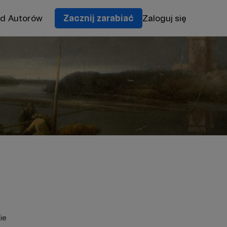
od Autorów
Zacznij zarabiać
Zaloguj się
ie