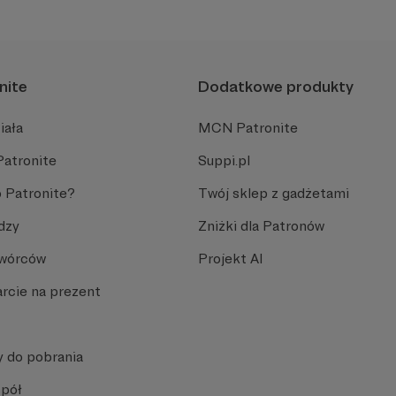
nite
Dodatkowe produkty
iała
MCN Patronite
Patronite
Suppi.pl
 Patronite?
Twój sklep z gadżetami
dzy
Zniżki dla Patronów
Twórców
Projekt AI
rcie na prezent
y do pobrania
spół