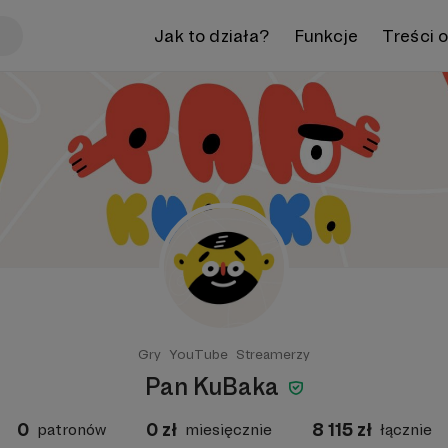
Jak to działa?
Funkcje
Treści 
Gry
YouTube
Streamerzy
Pan KuBaka
0
0
zł
8 115
zł
patronów
miesięcznie
łącznie