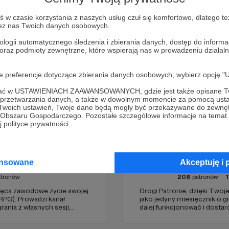
Zostań Patronem
w czasie korzystania z naszych usług czuł się komfortowo, dlatego te
zez nas Twoich danych osobowych.
ologii automatycznego śledzenia i zbierania danych, dostęp do inform
 oraz podmioty zewnętrzne, które wspierają nas w prowadzeniu dział
oje preferencje dotyczące zbierania danych osobowych, wybierz op
ofać w USTAWIENIACH ZAAWANSOWANYCH, gdzie jest także opisane Tw
a przetwarzania danych, a także w dowolnym momencie za pomocą usta
 Twoich ustawień, Twoje dane będą mogły być przekazywane do zewnę
go Obszaru Gospodarczego. Pozostałe szczegółowe informacje na temat
 polityce prywatności.
Baniaka
PSX E
ansowane
Akceptuję i 
tronów
208
patronów
1
więca zawodowe życie swojej
Drogi Patronie, dzięki Two
(RPG). Prowadzi kanał
jako jedyny miesięcznik o 
rania z własnych sesji,
dalej funkcjonować i dostar
dzów. Wspiera także
wartościowych treści. I tak 
poradnikami i prelekcjami.
Dziękujemy!