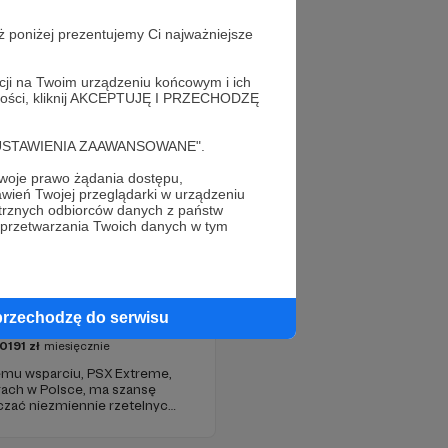
ż poniżej prezentujemy Ci najważniejsze
acji na Twoim urządzeniu końcowym i ich
alności, kliknij AKCEPTUJĘ I PRZECHODZĘ
cję "USTAWIENIA ZAAWANSOWANE".
oje prawo żądania dostępu,
wień Twojej przeglądarki w urządzeniu
trznych odbiorców danych z państw
 przetwarzania Twoich danych w tym
xtreme
przechodzę do serwisu
0191
zł
miesięcznie
jemu wsparciu, PSX Extreme,
grach w Polsce, ma szansę
czać niezmiennie rzetelnych i
już od 1997 roku!