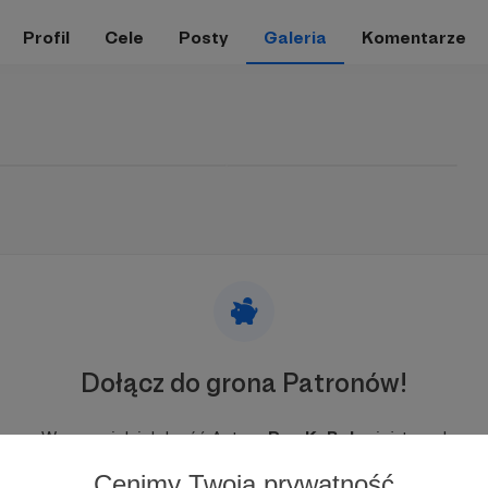
Profil
Cele
Posty
Galeria
Komentarze
Dołącz do grona Patronów!
Wesprzyj działalność Autora
Pan KuBaka
już teraz!
Cenimy Twoją prywatność