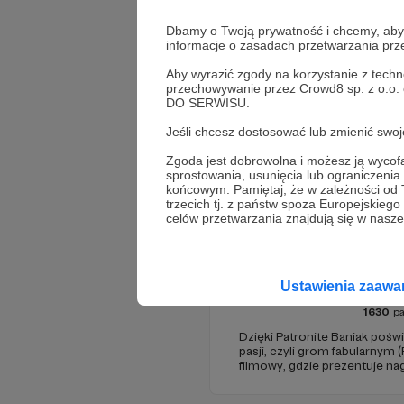
Dbamy o Twoją prywatność i chcemy, abyś 
informacje o zasadach przetwarzania pr
Aby wyrazić zgody na korzystanie z techn
przechowywanie przez Crowd8 sp. z o.o.
DO SERWISU.
Jeśli chcesz dostosować lub zmienić sw
Promowani autorzy
Zgoda jest dobrowolna i możesz ją wyc
sprostowania, usunięcia lub ograniczeni
końcowym. Pamiętaj, że w zależności od
trzecich tj. z państw spoza Europejskie
celów przetwarzania znajdują się w naszej
Baniak 
Ustawienia zaaw
1630
pa
Dzięki Patronite Baniak poś
pasji, czyli grom fabularnym 
filmowy, gdzie prezentuje nag
oglądanych przez tysiące Wi
początkujących Mistrzów Gry 