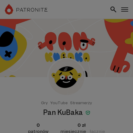
Gry
YouTube
Streamerzy
Pan KuBaka
0
0 zł
patronów
miesięcznie
łącznie