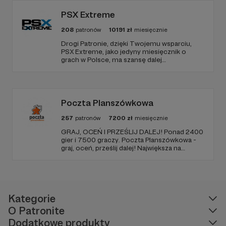
PSX Extreme
208
patronów
10191
zł
miesięcznie
Drogi Patronie, dzięki Twojemu wsparciu,
PSX Extreme, jako jedyny miesięcznik o
grach w Polsce, ma szansę dalej
funkcjonować i dostarczać niezmiennie
rzetelnych i wartościowych treści. I tak już od
1997 roku! Dziękujemy!
Poczta Planszówkowa
257
patronów
7200
zł
miesięcznie
GRAJ, OCEŃ I PRZEŚLIJ DALEJ! Ponad 2400
gier i 7500 graczy. Poczta Planszówkowa -
graj, oceń, prześlij dalej! Największa na
świecie akcja gamecrossingowa.
Kategorie
O Patronite
Dodatkowe produkty