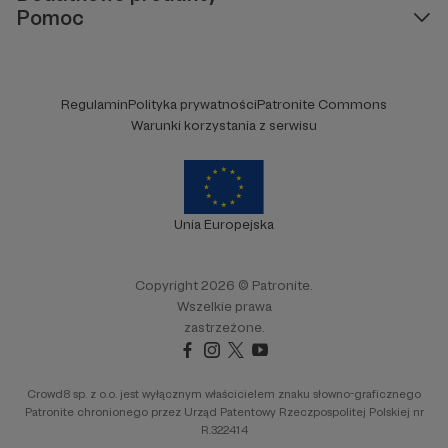
Pomoc
Regulamin
Polityka prywatności
Patronite Commons
Warunki korzystania z serwisu
Unia Europejska
Copyright 2026 © Patronite.
Wszelkie prawa
zastrzeżone.
Crowd8 sp. z o.o. jest wyłącznym właścicielem znaku słowno-graficznego
Patronite chronionego przez Urząd Patentowy Rzeczpospolitej Polskiej nr
R.322414