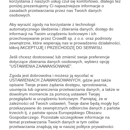
korzystania z naszych usług czuł się komfortowo, dlatego też
poniżej prezentujemy Ci najważniejsze informacje o
zasadach przetwarzania przez nas Twoich danych
osobowych.
Aby wyrazić zgody na korzystanie z technologii
automatycznego śledzenia i zbierania danych, dostęp do
informacji na Twoim urządzeniu końcowym i ich
przechowywanie przez Crowd8 sp. z o.o. oraz podmioty
28.11.2021
Brak komentarzy
●
zewnętrzne, które wspierają nas w prowadzeniu działalności,
kliknij AKCEPTUJĘ I PRZECHODZĘ DO SERWISU.
Good Night, Good Luck and Good Switch
Jeśli chcesz dostosować lub zmienić swoje preferencje
Port!
dotyczące zbierania danych osobowych, wybierz opcję
Czy warto kupić Dying Light na Switcha?
"USTAWIENIA ZAAWANSOWANE".
Zgoda jest dobrowolna i możesz ją wycofać w
USTAWIENIACH ZAAWANSOWANYCH, gdzie jest także
opisane Twoje prawo żądania dostępu, sprostowania,
usunięcia lub ograniczenia przetwarzania danych, a także w
dowolnym momencie za pomocą ustawień Twojej
przeglądarki w urządzeniu końcowym. Pamiętaj, że w
zależności od Twoich ustawień, Twoje dane będą mogły być
przekazywane do zewnętrznych odbiorców danych z państw
trzecich tj. z państw spoza Europejskiego Obszaru
Gospodarczego. Pozostałe szczegółowe informacje na
temat przetwarzania Twoich danych w tym celów
przetwarzania znajdują się w naszej polityce prywatności.