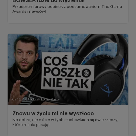
BOWSER idzie do więzienia!
Przedpremierowy odcinek z podsumowaniem The Game
Awards i newsów!
07.12.2021
Brak komentarzy
●
Znowu w życiu mi nie wyszłooo
No dobra, nie mi ale w tych słuchawkach są dwie rzeczy,
które mi nie pasują!