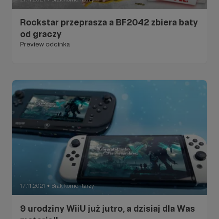
Rockstar przeprasza a BF2042 zbiera baty
od graczy
Preview odcinka
17.11.2021
Brak komentarzy
●
9 urodziny WiiU już jutro, a dzisiaj dla Was