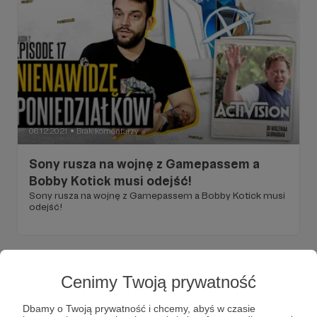
06.12.2021
Brak komentarzy
●
Sony rusza na wojnę z Gamepassem a
Bobby Kotick musi odejść!
Sony rusza na wojnę z Gamepassem a Bobby Kotick musi
odejść!
Cenimy Twoją prywatność
Dbamy o Twoją prywatność i chcemy, abyś w czasie