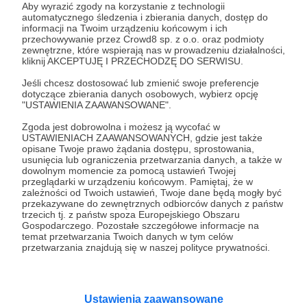
Aby wyrazić zgody na korzystanie z technologii
automatycznego śledzenia i zbierania danych, dostęp do
informacji na Twoim urządzeniu końcowym i ich
14.06.2023
Brak komentarzy
●
przechowywanie przez Crowd8 sp. z o.o. oraz podmioty
zewnętrzne, które wspierają nas w prowadzeniu działalności,
kliknij AKCEPTUJĘ I PRZECHODZĘ DO SERWISU.
Extra Flashtime S03E09
Materiały dodatkowe do Flashtime S03E09 Jak dobierać
Jeśli chcesz dostosować lub zmienić swoje preferencje
filtry korekcyjne CTO/CTB do swojej lampy, tak, by
dotyczące zbierania danych osobowych, wybierz opcję
otrzymać interesujące efekty już na sesji.
"USTAWIENIA ZAAWANSOWANE".
kolorowe filtry
cto/ctb
Leefilters
Zgoda jest dobrowolna i możesz ją wycofać w
USTAWIENIACH ZAAWANSOWANYCH, gdzie jest także
opisane Twoje prawo żądania dostępu, sprostowania,
usunięcia lub ograniczenia przetwarzania danych, a także w
dowolnym momencie za pomocą ustawień Twojej
przeglądarki w urządzeniu końcowym. Pamiętaj, że w
zależności od Twoich ustawień, Twoje dane będą mogły być
przekazywane do zewnętrznych odbiorców danych z państw
trzecich tj. z państw spoza Europejskiego Obszaru
Gospodarczego. Pozostałe szczegółowe informacje na
temat przetwarzania Twoich danych w tym celów
przetwarzania znajdują się w naszej polityce prywatności.
Ustawienia zaawansowane
Dołącz do grona Patronów!