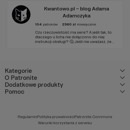
go po raz pierwszy. Spodziewajcie się
nowego odcinka co czwartek.
Kwantowo.pl – blog Adama
Adamczyka
104
patronów
2960
zł
miesięcznie
Czy rzeczywistość ma sens? A jeśli tak, to
dlaczego u licha nie dołączono do niej
instrukcji obsługi? 🤔 Jeśli nie uważasz, że
ciekawość to pierwszy stopień do piekła (albo
masz to gdzieś), istnieje szansa, że się
polubimy. 🚀
Kategorie
O Patronite
Dodatkowe produkty
Pomoc
Regulamin
Polityka prywatności
Patronite Commons
Warunki korzystania z serwisu