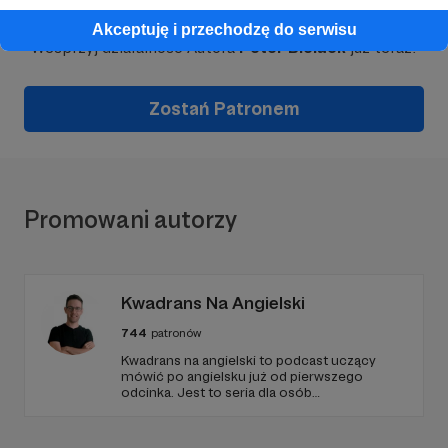
Akceptuję i przechodzę do serwisu
Wesprzyj działalność Autora
Peter Bielack
już teraz!
Zostań Patronem
Promowani autorzy
Kwadrans Na Angielski
744
patronów
Kwadrans na angielski to podcast uczący
mówić po angielsku już od pierwszego
odcinka. Jest to seria dla osób
początkujących, którzy chcą przełamać
barierę przed mówieniem w języku obcym,
odświeżyć sobie angielski, albo... nauczyć się