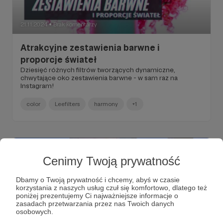
21.11.2024
Brak komentarzy
●
Atrakcyjne zestawienia barwne i
proporcje świateł
Dziesięć różnych filtrów tworzących dynamiczne,
chwytające oko zestawienia barwne - w sam raz na
Instagram!
color
Leefilters
harmony
+1
Cenimy Twoją prywatność
Dbamy o Twoją prywatność i chcemy, abyś w czasie
korzystania z naszych usług czuł się komfortowo, dlatego też
poniżej prezentujemy Ci najważniejsze informacje o
zasadach przetwarzania przez nas Twoich danych
osobowych.