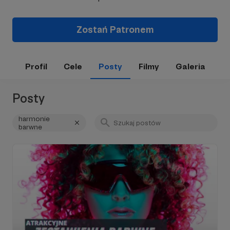
Zostań Patronem
Profil
Cele
Posty
Filmy
Galeria
Posty
harmonie
barwne