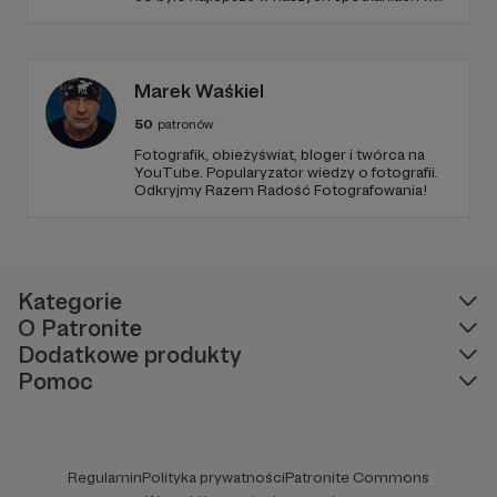
audycji Ciemna Strona Mocy w Trójce. Dom
jest tam gdzie muzyka brzmi... • Alex
Kaczkowska czyli Przyczajona w eterze -
niezależna dziennikarka muzyczna i
fotografik.
Marek Waśkiel
50
patronów
Fotografik, obieżyświat, bloger i twórca na
YouTube. Popularyzator wiedzy o fotografii.
Odkryjmy Razem Radość Fotografowania!
Kategorie
O Patronite
Dodatkowe produkty
Pomoc
Regulamin
Polityka prywatności
Patronite Commons