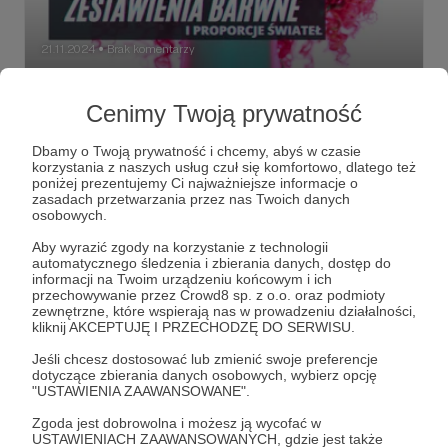
21.11.2024
Brak komentarzy
●
Atrakcyjne zestawienia barwne i
Cenimy Twoją prywatność
proporcje świateł
Dziesięć różnych filtrów tworzących dynamiczne,
Dbamy o Twoją prywatność i chcemy, abyś w czasie
chwytające oko zestawienia barwne - w sam raz na
korzystania z naszych usług czuł się komfortowo, dlatego też
Instagram!
poniżej prezentujemy Ci najważniejsze informacje o
zasadach przetwarzania przez nas Twoich danych
color
Leefilters
harmony
+1
osobowych.
Aby wyrazić zgody na korzystanie z technologii
automatycznego śledzenia i zbierania danych, dostęp do
informacji na Twoim urządzeniu końcowym i ich
przechowywanie przez Crowd8 sp. z o.o. oraz podmioty
zewnętrzne, które wspierają nas w prowadzeniu działalności,
kliknij AKCEPTUJĘ I PRZECHODZĘ DO SERWISU.
Jeśli chcesz dostosować lub zmienić swoje preferencje
dotyczące zbierania danych osobowych, wybierz opcję
"USTAWIENIA ZAAWANSOWANE".
Zgoda jest dobrowolna i możesz ją wycofać w
USTAWIENIACH ZAAWANSOWANYCH, gdzie jest także