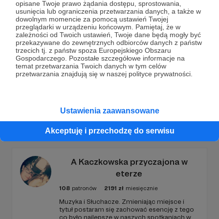
opisane Twoje prawo żądania dostępu, sprostowania,
Dołącz do grona Patronów!
usunięcia lub ograniczenia przetwarzania danych, a także w
dowolnym momencie za pomocą ustawień Twojej
przeglądarki w urządzeniu końcowym. Pamiętaj, że w
zależności od Twoich ustawień, Twoje dane będą mogły być
Wesprzyj działalność Autora
Peter Bielack
już teraz!
przekazywane do zewnętrznych odbiorców danych z państw
trzecich tj. z państw spoza Europejskiego Obszaru
Gospodarczego. Pozostałe szczegółowe informacje na
Zostań Patronem
temat przetwarzania Twoich danych w tym celów
przetwarzania znajdują się w naszej polityce prywatności.
Ustawienia zaawansowane
Promowani autorzy
Akceptuję i przechodzę do serwisu
A Kaczkowska przyczajona w
eterze
108
patronów
2191
zł
miesięcznie
Muzyka i Słuchacze. Zmieniając miejsce i
tytuł postaram się zachować esencję z tego
co było najlepsze w naszych spotkaniach w