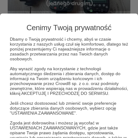
28.04.2023
Brak komentarzy
●
Cenimy Twoją prywatność
Kontrolowanie Strobossów
Każdy speedlight Quadralite Stroboss ma wbudowany nie
Dbamy o Twoją prywatność i chcemy, abyś w czasie
tylko odbiornik, ale również nadajnik. Dzięki czemu można
korzystania z naszych usług czuł się komfortowo, dlatego też
jednym Strobossem, np.: tym na aparacie, sterować
poniżej prezentujemy Ci najważniejsze informacje o
innymi Strobossami, np.: tymi w rogach sali ślubnej.
zasadach przetwarzania przez nas Twoich danych
stroboss
kontrola
nadajnik
+2
osobowych.
Aby wyrazić zgody na korzystanie z technologii
automatycznego śledzenia i zbierania danych, dostęp do
informacji na Twoim urządzeniu końcowym i ich
przechowywanie przez Crowd8 sp. z o.o. oraz podmioty
zewnętrzne, które wspierają nas w prowadzeniu działalności,
kliknij AKCEPTUJĘ I PRZECHODZĘ DO SERWISU.
Jeśli chcesz dostosować lub zmienić swoje preferencje
dotyczące zbierania danych osobowych, wybierz opcję
"USTAWIENIA ZAAWANSOWANE".
Zgoda jest dobrowolna i możesz ją wycofać w
USTAWIENIACH ZAAWANSOWANYCH, gdzie jest także
opisane Twoje prawo żądania dostępu, sprostowania,
usunięcia lub ograniczenia przetwarzania danych, a także w