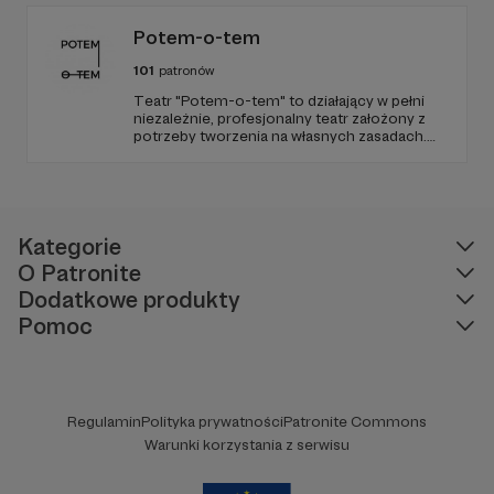
Elle czy GQ i wykładam.
Potem-o-tem
101
patronów
Teatr "Potem-o-tem" to działający w pełni
niezależnie, profesjonalny teatr założony z
potrzeby tworzenia na własnych zasadach.
Od 10 lat szukamy ciekawej formy
opowiadania i oryginalnych przestrzeni do
grania, które w połączeniu z poczuciem
humoru dają zupełnie nową jakość
teatralnego doświadczenia.
Kategorie
O Patronite
Dodatkowe produkty
Pomoc
Regulamin
Polityka prywatności
Patronite Commons
Warunki korzystania z serwisu