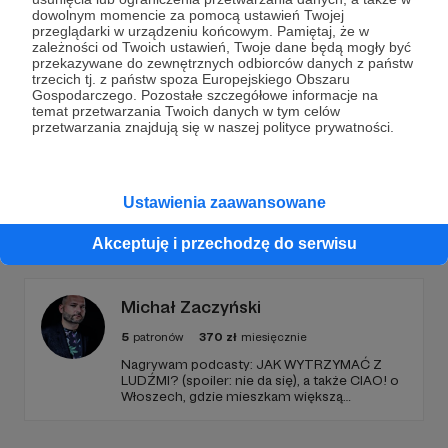
Dołącz do grona Patronów!
dowolnym momencie za pomocą ustawień Twojej
przeglądarki w urządzeniu końcowym. Pamiętaj, że w
zależności od Twoich ustawień, Twoje dane będą mogły być
Wesprzyj działalność Autora
Peter Bielack
już teraz!
przekazywane do zewnętrznych odbiorców danych z państw
trzecich tj. z państw spoza Europejskiego Obszaru
Gospodarczego. Pozostałe szczegółowe informacje na
Zostań Patronem
temat przetwarzania Twoich danych w tym celów
przetwarzania znajdują się w naszej polityce prywatności.
Ustawienia zaawansowane
Promowani autorzy
Akceptuję i przechodzę do serwisu
Michał Zaczyński
5
patronów
370
zł
miesięcznie
Nagrywam podcasty: JAK WYTRZYMAĆ Z
LUDŹMI? (spoiler: nie da się), a także CIAO! o
Włoszech, gdzie mieszkam większą
część roku i MICHAŁ ZACZYŃSKI PODCAST
o modzie, PR i marketingu. Poza tym
prowadzę blog, piszę do Polityki, Zwierciadła,