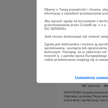
Dbamy o Twoją prywatność i chcemy, abyś 
informacje o zasadach przetwarzania pr
Aby wyrazić zgody na korzystanie z techn
przechowywanie przez Crowd8 sp. z o.o.
DO SERWISU.
Jeśli chcesz dostosować lub zmienić sw
Promowani autorzy
Zgoda jest dobrowolna i możesz ją wyc
sprostowania, usunięcia lub ograniczeni
końcowym. Pamiętaj, że w zależności od
trzecich tj. z państw spoza Europejskie
celów przetwarzania znajdują się w naszej
Ustawienia zaaw
Pary
127
patronów
40
PARYŻEWO to jednoosobowy 
Gabrielę Lisowską. Piszę tek
kulturalnej i społecznej, two
PARYŻEWO i TW: LISOWSKA or
treści na Instagramie.