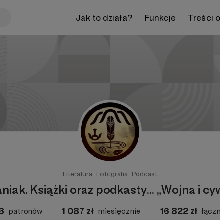
Jak to działa?
Funkcje
Treści 
Literatura
Fotografia
Podcast
niak. Książki oraz podkasty... „Wojna i cy
6
1 087
zł
16 822
zł
patronów
miesięcznie
łączn