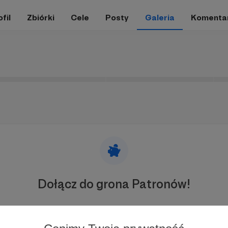
fil
Zbiórki
Cele
Posty
Galeria
Komenta
Dołącz do grona Patronów!
ć Autora
Piotr Plebaniak. Książki oraz podkasty... „Wojna i c