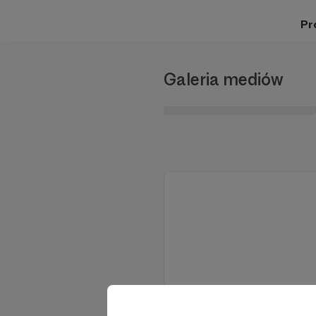
Pro
Galeria mediów
Wesprzyj działalnoś