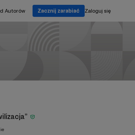
od Autorów
Zacznij zarabiać
Zaloguj się
wilizacja”
ie