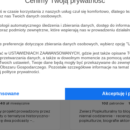
Cenimy Twoją prywatność
Zostań Patronem
w czasie korzystania z naszych usług czuł się komfortowo, dlatego te
zez nas Twoich danych osobowych.
ologii automatycznego śledzenia i zbierania danych, dostęp do inform
 oraz podmioty zewnętrzne, które wspierają nas w prowadzeniu dział
oje preferencje dotyczące zbierania danych osobowych, wybierz op
ofać w USTAWIENIACH ZAAWANSOWANYCH, gdzie jest także opisane Tw
a przetwarzania danych, a także w dowolnym momencie za pomocą usta
 Twoich ustawień, Twoje dane będą mogły być przekazywane do zewnę
go Obszaru Gospodarczego. Pozostałe szczegółowe informacje na temat
 polityce prywatności.
ansowane
Akceptuję i 
żewo
Zwierz po
40
zł
miesięcznie
102
patronów
projekt prowadzony przez
Zwierz Popkulturalny to blo
sty o tematyce historyczno-
niemal codziennie - recenzje
rzę dwa podcasty –
popkulturze, biografie aktor
az regularnie publikuję
treści. Blog został założon
tworzę wokół niego społeczn