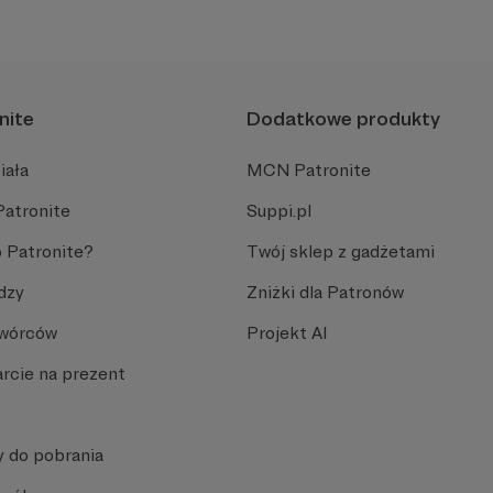
kulturę.
nite
Dodatkowe produkty
iała
MCN Patronite
Patronite
Suppi.pl
 Patronite?
Twój sklep z gadżetami
dzy
Zniżki dla Patronów
Twórców
Projekt AI
rcie na prezent
y do pobrania