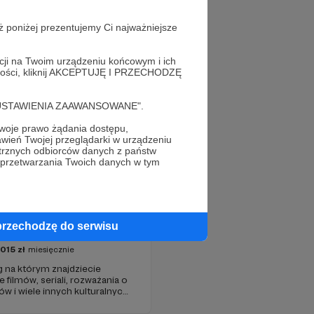
ż poniżej prezentujemy Ci najważniejsze
acji na Twoim urządzeniu końcowym i ich
alności, kliknij AKCEPTUJĘ I PRZECHODZĘ
cję "USTAWIENIA ZAAWANSOWANE".
oje prawo żądania dostępu,
wień Twojej przeglądarki w urządzeniu
trznych odbiorców danych z państw
 przetwarzania Twoich danych w tym
przechodzę do serwisu
pkulturalny
1015
zł
miesięcznie
g na którym znajdziecie
 filmów, seriali, rozważania o
ów i wiele innych kulturalnych
y w 2009 roku i od tego czasu
ość ludzi, którzy lubią