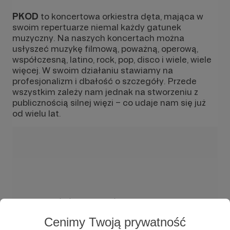
PKOD
to koncertowa orkiestra dęta, mająca w
swoim repertuarze niemal każdy gatunek
muzyczny. Na naszych koncertach można
usłyszeć muzykę filmową, poważną, operową,
współczesną, latino, rock, pop, disco i wiele, wiele
więcej. W swoim działaniu stawiamy na
profesjonalizm i dbałość o szczegóły. Przede
wszystkim zależy nam jednak na stworzeniu z
publicznością silnej więzi – co udaje nam się już
od wielu lat.
W tym miejscu powinna być zewnętrzna
treść
Cenimy Twoją prywatność