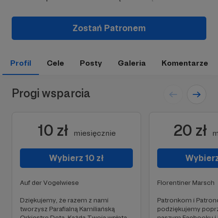
Zostań Patronem
Profil
Cele
Posty
Galeria
Komentarze
Progi wsparcia
10 zł
20 zł
miesięcznie
m
Wybierz 10 zł
Wybierz
Auf der Vogelwiese
Florentiner Marsch
Dziękujemy, że razem z nami
Patronkom i Patron
tworzysz Parafialną Kamiliańską
podziękujemy poprz
Orkiestrę Dętą. Każda Twoja wpłata
naszym Faebooku i 