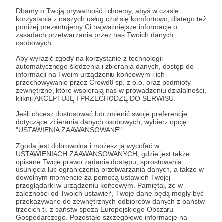
Aby zobaczyć treść musisz zmienić ustawienia
Dbamy o Twoją prywatność i chcemy, abyś w czasie
polityki prywatności
korzystania z naszych usług czuł się komfortowo, dlatego też
poniżej prezentujemy Ci najważniejsze informacje o
Rozwiń opis
zasadach przetwarzania przez nas Twoich danych
osobowych.
Aby wyrazić zgody na korzystanie z technologii
automatycznego śledzenia i zbierania danych, dostęp do
informacji na Twoim urządzeniu końcowym i ich
Cele
przechowywanie przez Crowd8 sp. z o.o. oraz podmioty
zewnętrzne, które wspierają nas w prowadzeniu działalności,
kliknij AKCEPTUJĘ I PRZECHODZĘ DO SERWISU.
Jak to się zaczęło?
Rozwój!
Jeśli chcesz dostosować lub zmienić swoje preferencje
dotyczące zbierania danych osobowych, wybierz opcję
10 000 zł
9 220 zł
"USTAWIENIA ZAAWANSOWANE".
PKOD powstała jako niewielka orkiestra przy
miesięcznie
brakuje
parafii Matki Bożej Uzdrowienie Chorych w
Zgoda jest dobrowolna i możesz ją wycofać w
Tarnowskich Górach, zajmująca się głównie
USTAWIENIACH ZAAWANSOWANYCH, gdzie jest także
7%
opisane Twoje prawo żądania dostępu, sprostowania,
oprawą mszy świętych. Teraz, kiedy nasz skład
usunięcia lub ograniczenia przetwarzania danych, a także w
liczy ponad 75 osób, muzyka sakralna to tylko
Osiągnięty cel 10 000 zł otworzy
dowolnym momencie za pomocą ustawień Twojej
niewielki – choć wciąż znaczący – ułamek naszej
przed nami wiele dotychczas
przeglądarki w urządzeniu końcowym. Pamiętaj, że w
działalności. Nie odcinamy się od korzeni – wciąż
zależności od Twoich ustawień, Twoje dane będą mogły być
zamkniętych drzwi. Będziemy mogli
przekazywane do zewnętrznych odbiorców danych z państw
kupić nowe nuty, rozpocząć
można nas usłyszeć w trakcie ważnych
trzecich tj. z państw spoza Europejskiego Obszaru
rozbudowę instrumentarium, a także
uroczystości w roku liturgicznym i w życiu naszej
Gospodarczego. Pozostałe szczegółowe informacje na
zorganizować warsztaty dla