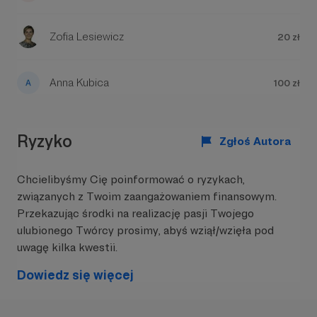
Nie boimy się wyzwań – chętnie bierzemy udział
w festiwalach i konkursach, wśród których można
Zofia Lesiewicz
20 zł
wymienić Tarnogórski Festiwal Orkiestr Dętych
im. Józefa Szweda, czy też Międzynarodowy
Festiwal Orkiestr Dętych ZŁOTA TRĄBKA, z
Anna Kubica
którego w tym roku (2022) wyjechaliśmy ze
100 zł
Złotym Dyplomem i Pucharem Starosty
Bielskiego.
Ryzyko
Zgłoś Autora
Chcielibyśmy Cię poinformować o ryzykach,
związanych z Twoim zaangażowaniem finansowym.
Przekazując środki na realizację pasji Twojego
ulubionego Twórcy prosimy, abyś wziął/wzięła pod
W tym miejscu powinna być zewnętrzna
uwagę kilka kwestii.
treść
Dowiedz się więcej
Aby zobaczyć treść musisz zmienić ustawienia
polityki prywatności