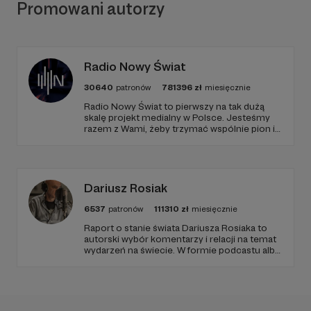
Promowani autorzy
Radio Nowy Świat
30640
patronów
781396
zł
miesięcznie
Stowarzyszenie PKOD
Radio Nowy Świat to pierwszy na tak dużą
skalę projekt medialny w Polsce. Jesteśmy
razem z Wami, żeby trzymać wspólnie pion i
poziom. Jeśli chcesz nam w tym pomóc -
Od kilku lat funkcjonujemy jako stowarzyszenie, a
zapraszamy, miejsca nie zabraknie. :)
w codziennych działaniach wspiera nas nie tylko
nasza parafia, ale także mecenasi – prywatne
firmy, media lokalne, miasto Tarnowskie Góry
Dariusz Rosiak
oraz Powiat Tarnogórski. Bez tej pomocy nie
6537
patronów
111310
zł
miesięcznie
moglibyśmy osiągnąć tyle, co do tej pory, jednak
Raport o stanie świata Dariusza Rosiaka to
jeszcze wiele wyzwań przed nami. Koszt
autorski wybór komentarzy i relacji na temat
organizacji koncertu, zakupu nut (które zawsze
wydarzeń na świecie. W formie podcastu albo
pochodzą z legalnych źródeł), oprawy wydarzenia,
programów na żywo z różnych miejsc na
czy transportu wykracza często ponad nasze
ziemi.
możliwości, więc niemal każdy koncert wiąże się z
koniecznością pozyskania sponsorów. Marzymy o