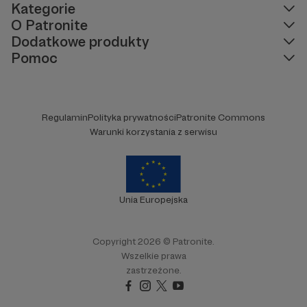
tym, aby przygotowywać coraz większe i bardziej
Kategorie
atrakcyjne wydarzenia i serwować Wam rozrywkę
O Patronite
na najwyższym poziomie.
Dodatkowe produkty
Pomoc
Regulamin
Polityka prywatności
Patronite Commons
Warunki korzystania z serwisu
W tym miejscu powinna być zewnętrzna
treść
Aby zobaczyć treść musisz zmienić ustawienia
Unia Europejska
polityki prywatności
Copyright 2026 © Patronite.
Wszelkie prawa
zastrzeżone.