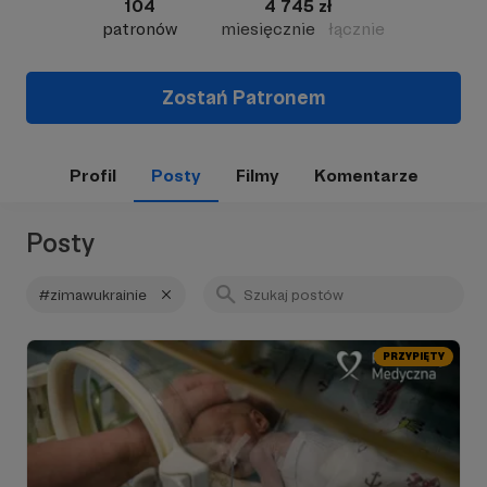
104
4 745 zł
patronów
miesięcznie
łącznie
Zostań Patronem
Profil
Posty
Filmy
Komentarze
Posty
#zimawukrainie
PRZYPIĘTY