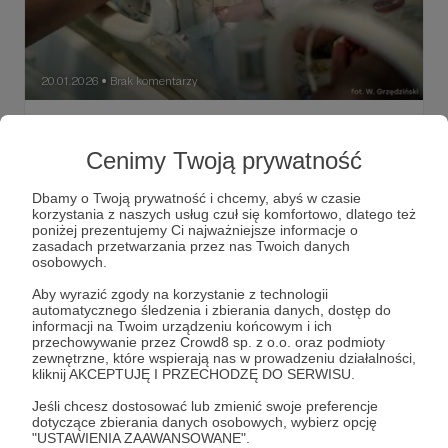
20.01.2026
Brak komentarzy
●
Zima w Ukrainie – trudna dla pacjentów i
lekarzy
Cenimy Twoją prywatność
W wielu miejscowościach dostawy energii elektrycznej są
całkowicie wstrzymane. Dotyczy to nie tylko placówek
Dbamy o Twoją prywatność i chcemy, abyś w czasie
medycznych, ale także miejsc, w których mieszkają sami
korzystania z naszych usług czuł się komfortowo, dlatego też
lekarze. W rezultacie wszystkie urządzenia elektroniczne
poniżej prezentujemy Ci najważniejsze informacje o
— w tym telefony komórkowe, laptopy i tablety —
#polskamisjamedyczna
zasadach przetwarzania przez nas Twoich danych
rozładowują się, a korzystanie z grzejników oraz
osobowych.
utrzymanie łączności staje się niemożliwe.
#ukraina #klinikimobilne #pomocmedyczna
Aby wyrazić zgody na korzystanie z technologii
#zimawukrainie
automatycznego śledzenia i zbierania danych, dostęp do
informacji na Twoim urządzeniu końcowym i ich
przechowywanie przez Crowd8 sp. z o.o. oraz podmioty
zewnętrzne, które wspierają nas w prowadzeniu działalności,
kliknij AKCEPTUJĘ I PRZECHODZĘ DO SERWISU.
Jeśli chcesz dostosować lub zmienić swoje preferencje
dotyczące zbierania danych osobowych, wybierz opcję
"USTAWIENIA ZAAWANSOWANE".