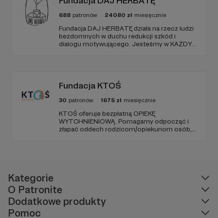
Fundacja DAJ HERBATĘ
688
patronów
24080
zł
miesięcznie
Fundacja DAJ HERBATĘ działa na rzecz ludzi
bezdomnych w duchu redukcji szkód i
dialogu motywującego. Jesteśmy w KAŻDY
poniedziałek od 19:00 na Dworcu Centralnym
(parking od E. Plater/róg z Jerozolimskimi ).
Fundacja KTOŚ
30
patronów
1675
zł
miesięcznie
KTOŚ oferuje bezpłatną OPIEKĘ
WYTCHNIENIOWĄ. Pomagamy odpocząć i
złapać oddech rodzicom/opiekunom osób,
które (ze względu na chorobę czy
niepełnosprawność) nie są w stanie
funkcjonować samodzielnie.
Kategorie
O Patronite
Dodatkowe produkty
Pomoc