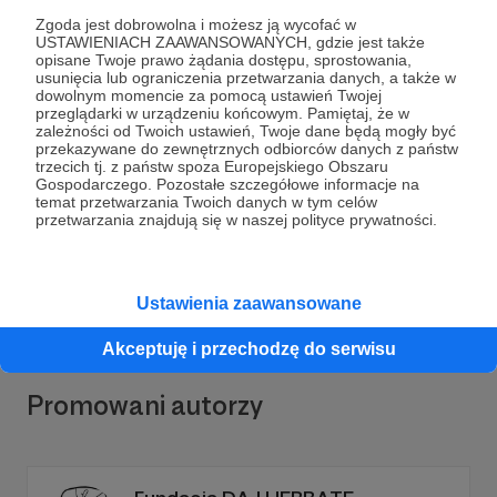
Zgoda jest dobrowolna i możesz ją wycofać w
USTAWIENIACH ZAAWANSOWANYCH, gdzie jest także
opisane Twoje prawo żądania dostępu, sprostowania,
usunięcia lub ograniczenia przetwarzania danych, a także w
dowolnym momencie za pomocą ustawień Twojej
przeglądarki w urządzeniu końcowym. Pamiętaj, że w
Dołącz do grona Patronów!
zależności od Twoich ustawień, Twoje dane będą mogły być
przekazywane do zewnętrznych odbiorców danych z państw
trzecich tj. z państw spoza Europejskiego Obszaru
Gospodarczego. Pozostałe szczegółowe informacje na
Wesprzyj działalność Autora
Misja: Ukraina | Polska
temat przetwarzania Twoich danych w tym celów
Misja Medyczna
już teraz!
przetwarzania znajdują się w naszej polityce prywatności.
Zostań Patronem
Ustawienia zaawansowane
Akceptuję i przechodzę do serwisu
Promowani autorzy