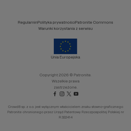
Regulamin
Polityka prywatności
Patronite Commons
Warunki korzystania z serwisu
Unia Europejska
Copyright 2026 © Patronite.
Wszelkie prawa
zastrzeżone.
Crowd8 sp. z o.o. jest wyłącznym właścicielem znaku słowno-graficznego
Patronite chronionego przez Urząd Patentowy Rzeczpospolitej Polskiej nr
R.322414