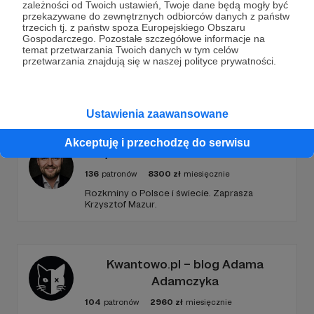
kiedyś powtórzyć organizację tak dużego
zależności od Twoich ustawień, Twoje dane będą mogły być
wydarzenia.
przekazywane do zewnętrznych odbiorców danych z państw
trzecich tj. z państw spoza Europejskiego Obszaru
Rozwiń opis
Gospodarczego. Pozostałe szczegółowe informacje na
temat przetwarzania Twoich danych w tym celów
przetwarzania znajdują się w naszej polityce prywatności.
Promowani autorzy
Ustawienia zaawansowane
Akceptuję i przechodzę do serwisu
Krzysztof Mazur. Geoekonomia
136
patronów
8300
zł
miesięcznie
Rozkminy o Polsce i świecie. Zaprasza
Krzysztof Mazur.
Kwantowo.pl – blog Adama
Adamczyka
104
patronów
2960
zł
miesięcznie