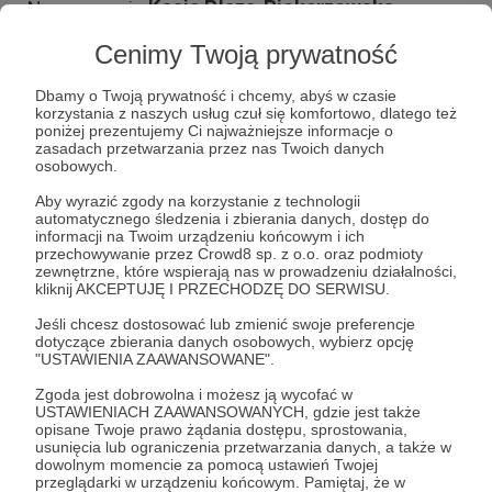
Nazywam się
Kasia Płaza-Piekarzewska
.
Jestem
położną
. Jestem mamą wspaniałej
Cenimy Twoją prywatność
córeczki.
Od 11 lat tworzę portal i blog
Dbamy o Twoją prywatność i chcemy, abyś w czasie
korzystania z naszych usług czuł się komfortowo, dlatego też
ZapytajPolozna.pl
, na którym dziele się wiedzą.
poniżej prezentujemy Ci najważniejsze informacje o
zasadach przetwarzania przez nas Twoich danych
Pomagam przyszłym rodzicom przygotować
osobowych.
się do narodzin potomka, towarzyszę i
Aby wyrazić zgody na korzystanie z technologii
wspieram w pierwszych dniach po tym
automatycznego śledzenia i zbierania danych, dostęp do
wydarzeniu. Pomagam mamom karmiącym w
informacji na Twoim urządzeniu końcowym i ich
rozwiązywaniu problemów związanych z
przechowywanie przez Crowd8 sp. z o.o. oraz podmioty
laktacją i rozwiewam wątpliwości dotyczące
zewnętrzne, które wspierają nas w prowadzeniu działalności,
kliknij AKCEPTUJĘ I PRZECHODZĘ DO SERWISU.
karmienia piersią. Uczę także rodziców
Masażu Shantala dla niemowląt.
O tym
Jeśli chcesz dostosować lub zmienić swoje preferencje
wszystkim piszę też na moim blogu.
dotyczące zbierania danych osobowych, wybierz opcję
"USTAWIENIA ZAAWANSOWANE".
Zgoda jest dobrowolna i możesz ją wycofać w
USTAWIENIACH ZAAWANSOWANYCH, gdzie jest także
W 2017 roku zorganizowałam
konferencję z
opisane Twoje prawo żądania dostępu, sprostowania,
okazji 10 lecia portalu ZapytajPolozna.pl
. Oj
usunięcia lub ograniczenia przetwarzania danych, a także w
dowolnym momencie za pomocą ustawień Twojej
działo się działo! Sami zobaczcie :) Marzy mi się
przeglądarki w urządzeniu końcowym. Pamiętaj, że w