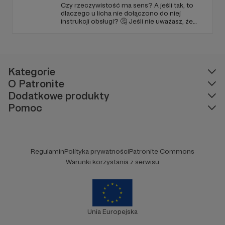
Czy rzeczywistość ma sens? A jeśli tak, to
dlaczego u licha nie dołączono do niej
instrukcji obsługi? 🤔 Jeśli nie uważasz, że
ciekawość to pierwszy stopień do piekła (albo
masz to gdzieś), istnieje szansa, że się
polubimy. 🚀
Kategorie
O Patronite
Dodatkowe produkty
Pomoc
Regulamin
Polityka prywatności
Patronite Commons
Warunki korzystania z serwisu
Unia Europejska