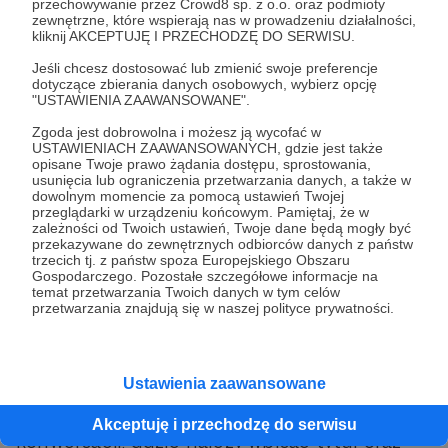
przechowywanie przez Crowd8 sp. z o.o. oraz podmioty
zewnętrzne, które wspierają nas w prowadzeniu działalności,
kliknij AKCEPTUJĘ I PRZECHODZĘ DO SERWISU.
Jak wysłać wiadomość do
Jeśli chcesz dostosować lub zmienić swoje preferencje
Autora?
dotyczące zbierania danych osobowych, wybierz opcję
"USTAWIENIA ZAAWANSOWANE".
Aby rozpocząć konwersację, wybieramy opcję
Zgoda jest dobrowolna i możesz ją wycofać w
USTAWIENIACH ZAAWANSOWANYCH, gdzie jest także
"Wiadomość" na profilu Autora:
opisane Twoje prawo żądania dostępu, sprostowania,
usunięcia lub ograniczenia przetwarzania danych, a także w
dowolnym momencie za pomocą ustawień Twojej
przeglądarki w urządzeniu końcowym. Pamiętaj, że w
zależności od Twoich ustawień, Twoje dane będą mogły być
przekazywane do zewnętrznych odbiorców danych z państw
trzecich tj. z państw spoza Europejskiego Obszaru
Gospodarczego. Pozostałe szczegółowe informacje na
temat przetwarzania Twoich danych w tym celów
przetwarzania znajdują się w naszej polityce prywatności.
Ustawienia zaawansowane
Następnie zostaniemy przeniesieni do
Akceptuję i przechodzę do serwisu
konwersacji, gdzie należy wpisać tytuł oraz