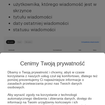
użytkownika, którego wiadomość jest w
skrzynce
tytułu wiadomości
daty ostatniej wiadomości
statusu wiadomości
Wyróżniamy 3 statusy wiadomości:
Cenimy Twoją prywatność
Nieodczytane wiadomości
Dbamy o Twoją prywatność i chcemy, abyś w czasie
korzystania z naszych usług czuł się komfortowo, dlatego też
Odczytane (możesz oznaczyć wiadomość
poniżej prezentujemy Ci najważniejsze informacje o
jako nieprzeczytaną, żeby np. wrócić do
zasadach przetwarzania przez nas Twoich danych
osobowych.
niej później)
Aby wyrazić zgody na korzystanie z technologii
Odpowiedziane
automatycznego śledzenia i zbierania danych, dostęp do
informacji na Twoim urządzeniu końcowym i ich