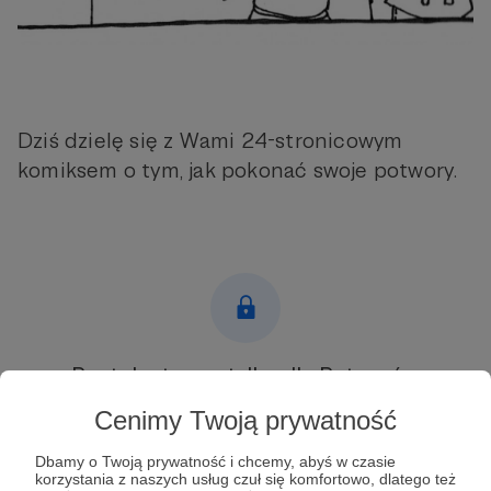
Dziś dzielę się z Wami 24-stronicowym
komiksem o tym, jak pokonać swoje potwory.
Post dostępny tylko dla Patronów
Cenimy Twoją prywatność
Aby zobaczyć ten materiał musisz być zalogowany
Dbamy o Twoją prywatność i chcemy, abyś w czasie
Zostań Patronem
korzystania z naszych usług czuł się komfortowo, dlatego też