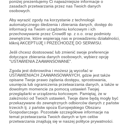
poniżej prezentujemy Ci najważniejsze informacje o
zasadach przetwarzania przez nas Twoich danych
Zaloguj się
osobowych.
Aby wyrazić zgody na korzystanie z technologii
automatycznego śledzenia i zbierania danych, dostęp do
komiks
informacji na Twoim urządzeniu końcowym i ich
przechowywanie przez Crowd8 sp. z o.o. oraz podmioty
zewnętrzne, które wspierają nas w prowadzeniu działalności,
kliknij AKCEPTUJĘ I PRZECHODZĘ DO SERWISU.
Udostępnij
Jeśli chcesz dostosować lub zmienić swoje preferencje
dotyczące zbierania danych osobowych, wybierz opcję
"USTAWIENIA ZAAWANSOWANE".
Zgoda jest dobrowolna i możesz ją wycofać w
USTAWIENIACH ZAAWANSOWANYCH, gdzie jest także
opisane Twoje prawo żądania dostępu, sprostowania,
Szarosen
usunięcia lub ograniczenia przetwarzania danych, a także w
dowolnym momencie za pomocą ustawień Twojej
przeglądarki w urządzeniu końcowym. Pamiętaj, że w
zależności od Twoich ustawień, Twoje dane będą mogły być
Zobacz profil autora
przekazywane do zewnętrznych odbiorców danych z państw
trzecich tj. z państw spoza Europejskiego Obszaru
Gospodarczego. Pozostałe szczegółowe informacje na
temat przetwarzania Twoich danych w tym celów
przetwarzania znajdują się w naszej polityce prywatności.
Zobacz również