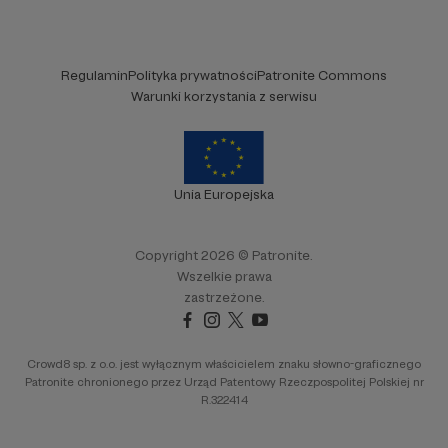
Regulamin
Polityka prywatności
Patronite Commons
Warunki korzystania z serwisu
Unia Europejska
Copyright 2026 © Patronite.
Wszelkie prawa
zastrzeżone.
Crowd8 sp. z o.o. jest wyłącznym właścicielem znaku słowno-graficznego
Patronite chronionego przez Urząd Patentowy Rzeczpospolitej Polskiej nr
R.322414