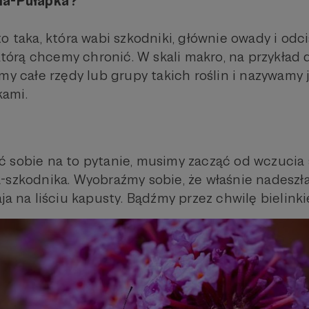
na-Pułapka?
to taka, która wabi szkodniki, głównie owady i od
 którą chcemy chronić. W skali makro, na przykład 
my całe rzędy lub grupy takich roślin i nazywamy 
ami.
 sobie na to pytanie, musimy zacząć od wczucia s
szkodnika. Wyobraźmy sobie, że właśnie nadeszła 
ja na liściu kapusty. Bądźmy przez chwilę bielink