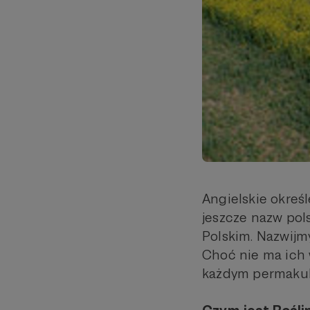
Angielskie określ
jeszcze nazw pol
Polskim. Nazwijm
Choć nie ma ich w
każdym permakult