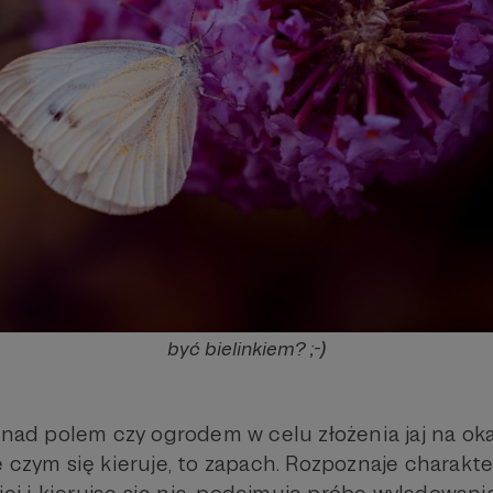
być bielinkiem? ;-)
i nad polem czy ogrodem w celu złożenia jaj na ok
e czym się kieruje, to zapach. Rozpoznaje charakt
kiej i kierując się nią, podejmuje próbę wylądowania