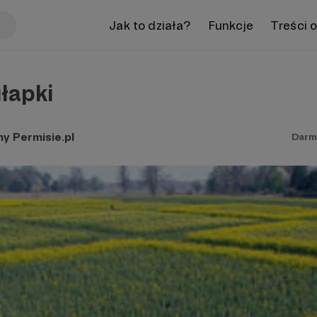
Jak to działa?
Funkcje
Treści 
łapki
y Permisie.pl
Darm