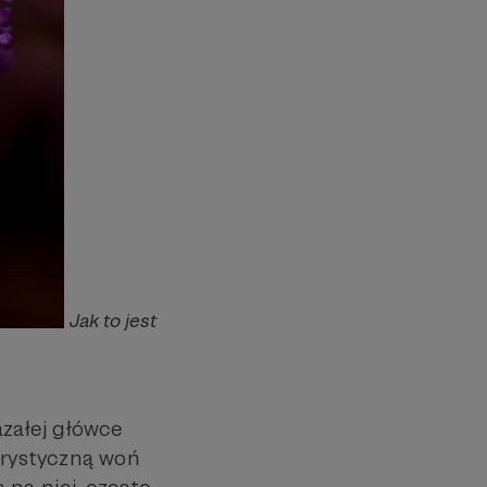
Jak to jest
azałej główce
erystyczną woń
 na niej, często