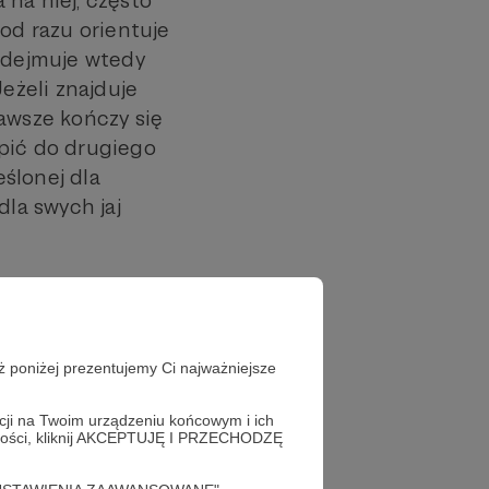
e od razu orientuje
Podejmuje wtedy
eżeli znajduje
zawsze kończy się
ąpić do drugiego
eślonej dla
dla swych jaj
wylądował.
miejsce dla jego
h bodźców,
ż poniżej prezentujemy Ci najważniejsze
hodzi do wniosku,
aściwych bodźców
acji na Twoim urządzeniu końcowym i ich
alności, kliknij AKCEPTUJĘ I PRZECHODZĘ
oślina okrywowa