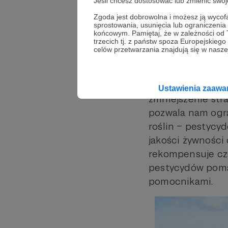
Jeśli chcesz dostosować lub zmienić sw
miała wpływ na 
Zgoda jest dobrowolna i możesz ją wyc
sprostowania, usunięcia lub ograniczeni
różnych rzędów o
końcowym. Pamiętaj, że w zależności od
pięciokrotnie wy
trzecich tj. z państw spoza Europejskie
celów przetwarzania znajdują się w naszej
Korzyści z Rośl
Pierwsza i najbar
Ustawienia zaaw
zmniejszenie stra
pozwala nam ogr
roślin – pestycyd
jakości żywności
rekompensuje cza
pestycydów poma
pomocnikami.