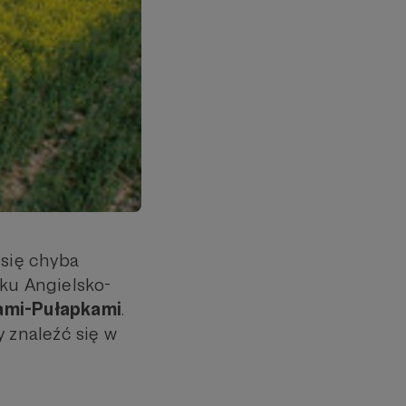
 się chyba
iku Angielsko-
mi-Pułapkami
.
y znaleźć się w