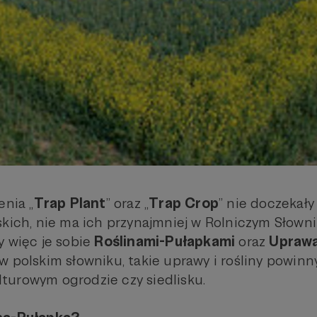
enia „
Trap Plant
” oraz „
Trap Crop
” nie doczekały
skich, nie ma ich przynajmniej w Rolniczym Słown
y więc je sobie
Roślinami-Pułapkami
oraz
Uprawa
 polskim słowniku, takie uprawy i rośliny powinn
urowym ogrodzie czy siedlisku.