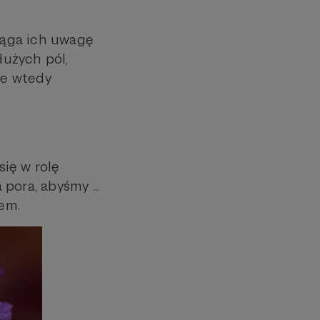
ciąga ich uwagę
dużych pól,
je wtedy
ię w rolę
pora, abyśmy ...
iem.