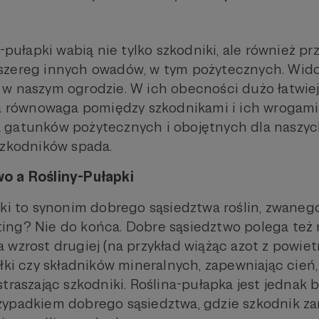
y-pułapki wabią nie tylko szkodniki, ale również pr
szereg innych owadów, w tym pożytecznych. Wid
w naszym ogrodzie. W ich obecności dużo łatwiej 
ta równowaga pomiędzy szkodnikami i ich wrogami.
gatunków pożytecznych i obojętnych dla naszych
szkodników spada.
o a Rośliny-Pułapki
pki to synonim dobrego sąsiedztwa roślin, zwaneg
ng? Nie do końca. Dobre sąsiedztwo polega też n
wzrost drugiej (na przykład wiążąc azot z powietr
ółki czy składników mineralnych, zapewniając cień
traszając szkodniki. Roślina-pułapka jest jednak 
zypadkiem dobrego sąsiedztwa, gdzie szkodnik z