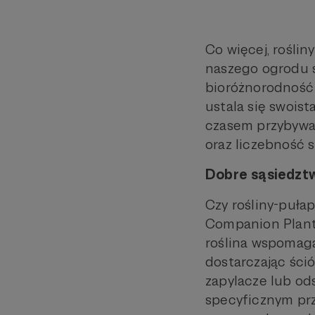
Co więcej, roślin
naszego ogrodu 
bioróżnorodność 
ustala się swois
czasem przybywa 
oraz liczebność 
Dobre sąsiedztw
Czy rośliny-puła
Companion Planti
roślina wspomaga 
dostarczając ści
zapylacze lub ods
specyficznym pr