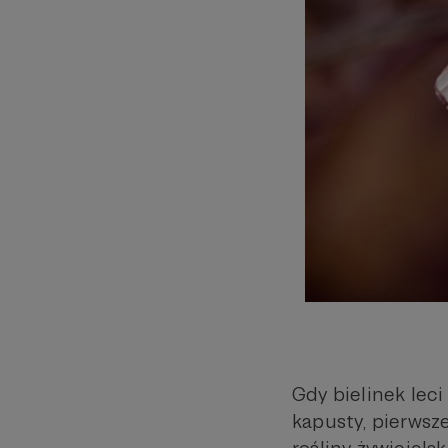
Gdy bielinek lec
kapusty, pierwsz
rośliny żywiciels