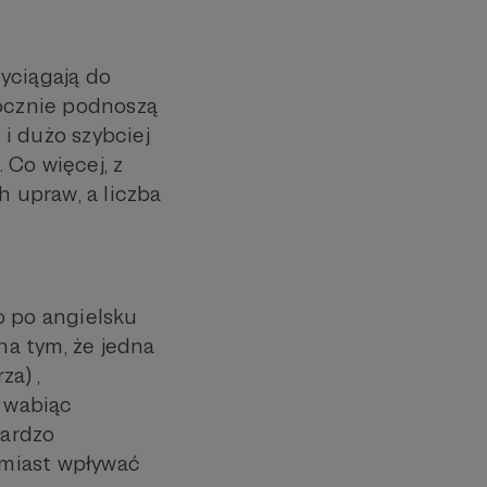
zyciągają do
ocznie podnoszą
i dużo szybciej
 Co więcej, z
 upraw, a liczba
o po angielsku
a tym, że jedna
za) ,
, wabiąc
bardzo
amiast wpływać