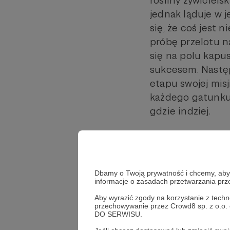
jednak ląduje w je
się, że coś jest
próbę przelotu na
się na polu kapu
sukcesem. Następ
etapu swojej misj
każdego gatunku l
gdzie indziej.
Drugi etap odbywa
Wykonuje on loty z
potomstwa, czy t
Dbamy o Twoją prywatność i chcemy, abyś 
wizualnych i zap
informacje o zasadach przetwarzania pr
że jest to właśc
Aby wyrazić zgody na korzystanie z techn
nie otrzymuje, to 
przechowywanie przez Crowd8 sp. z o.o.
DO SERWISU.
W badaniach nau