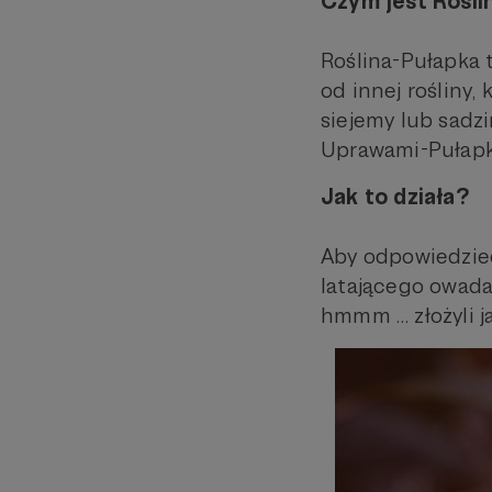
Czym jest Rośli
Roślina-Pułapka 
od innej rośliny,
siejemy lub sadzi
Uprawami-Pułapk
Jak to działa?
Aby odpowiedzieć
latającego owada-
hmmm … złożyli ja