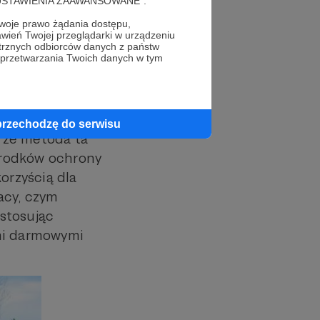
cję "USTAWIENIA ZAAWANSOWANE".
do czterech
oje prawo żądania dostępu,
wień Twojej przeglądarki w urządzeniu
emi była
trznych odbiorców danych z państw
 przetwarzania Twoich danych w tym
raw-pułapek to
przechodzę do serwisu
, że metoda ta
środków ochrony
orzyścią dla
acy, czym
stosując
mi darmowymi