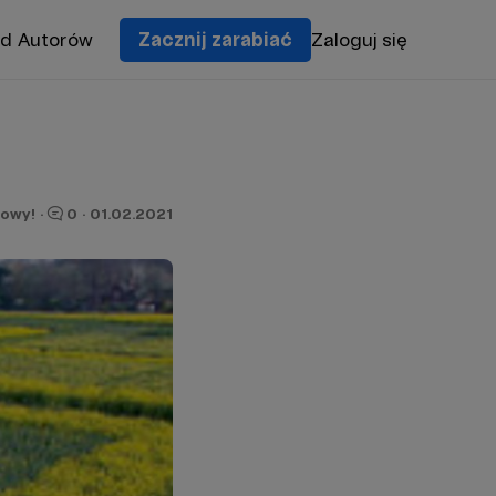
od Autorów
Zacznij zarabiać
Zaloguj się
owy!
·
0
·
01.02.2021