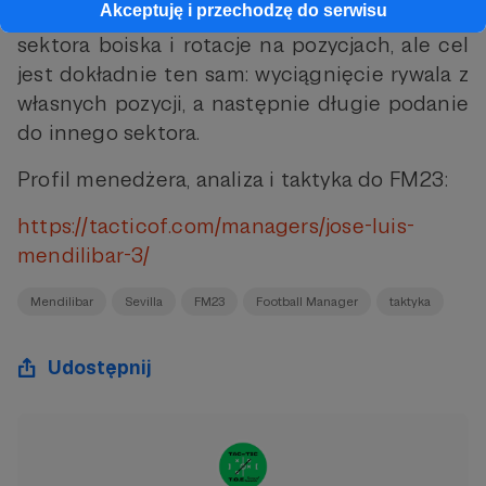
Akceptuję i przechodzę do serwisu
Drugim wariantem jest przeciążanie jednego
sektora boiska i rotacje na pozycjach, ale cel
jest dokładnie ten sam: wyciągnięcie rywala z
własnych pozycji, a następnie długie podanie
do innego sektora.
Profil menedżera, analiza i taktyka do FM23:
https://tacticof.com/managers/jose-luis-
mendilibar-3/
Mendilibar
Sevilla
FM23
Football Manager
taktyka
Udostępnij