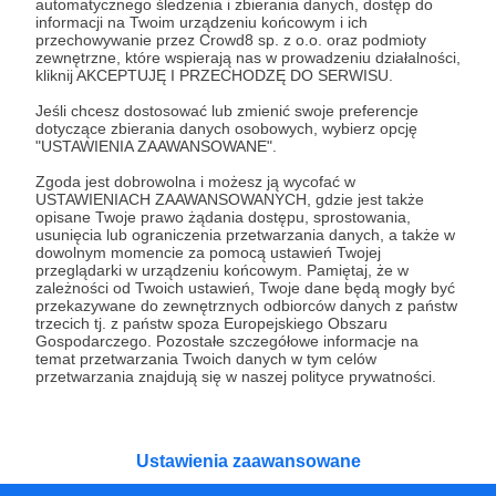
automatycznego śledzenia i zbierania danych, dostęp do
informacji na Twoim urządzeniu końcowym i ich
nieustanne
szukanie przewag liczebnych
przechowywanie przez Crowd8 sp. z o.o. oraz podmioty
oraz unikanie ryzyka
. Za wszelką cenę.
zewnętrzne, które wspierają nas w prowadzeniu działalności,
kliknij AKCEPTUJĘ I PRZECHODZĘ DO SERWISU.
Nawet utraty impetu czy dogodnej do ataku
Jeśli chcesz dostosować lub zmienić swoje preferencje
pozycji. Dlatego osamotniony odgrywający
dotyczące zbierania danych osobowych, wybierz opcję
(
En-Nesyri
) bardzo często przenosi akcję
"USTAWIENIA ZAAWANSOWANE".
głębiej. Wówczas Sevilla szuka wykorzystania
Zgoda jest dobrowolna i możesz ją wycofać w
USTAWIENIACH ZAAWANSOWANYCH, gdzie jest także
wolnej przestrzeni w innym sektorze boiska.
opisane Twoje prawo żądania dostępu, sprostowania,
Zwabiają rywala na własną połowę tylko po to,
usunięcia lub ograniczenia przetwarzania danych, a także w
dowolnym momencie za pomocą ustawień Twojej
aby za chwilę powtórzyć wariant z długim
przeglądarki w urządzeniu końcowym. Pamiętaj, że w
zależności od Twoich ustawień, Twoje dane będą mogły być
podaniem do przodu.
przekazywane do zewnętrznych odbiorców danych z państw
trzecich tj. z państw spoza Europejskiego Obszaru
Celem nadrzędnym jest
utrzymanie
Gospodarczego. Pozostałe szczegółowe informacje na
temat przetwarzania Twoich danych w tym celów
posiadania i znalezienie wolnej przestrzeni
przetwarzania znajdują się w naszej polityce prywatności.
lub przewagi liczebnej
. Skrzydłowych
ustawiają blisko wahadłowych, zachęcając
rywala do wyższego nacisku.
Ustawienia zaawansowane