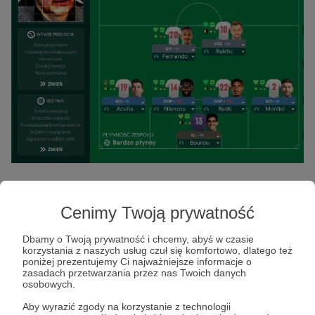
W ataku przede wszystkim starają się
korzystać
z długich podań i zagrań z
Cenimy Twoją prywatność
pominięciem drugiej linii
, której zadaniem
Dbamy o Twoją prywatność i chcemy, abyś w czasie
jest jednak w tym czasie podejście wyżej, aby
korzystania z naszych usług czuł się komfortowo, dlatego też
natychmiast po przejęciu piłki tworzyć opcje
poniżej prezentujemy Ci najważniejsze informacje o
zasadach przetwarzania przez nas Twoich danych
podaniowe i zagrożenie w tercji ofensywnej.
osobowych.
Aby wyrazić zgody na korzystanie z technologii
Styl Mendilibara definiuje przy tym