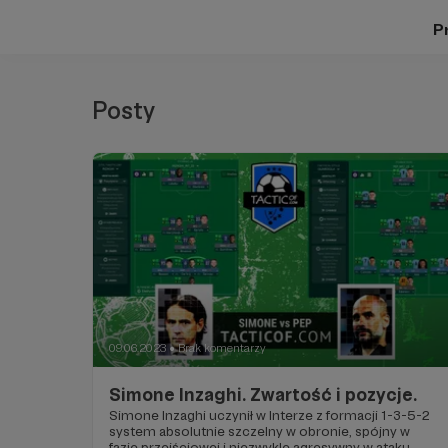
Pr
Posty
09.06.2023
Brak komentarzy
●
Simone Inzaghi. Zwartość i pozycje.
Simone Inzaghi uczynił w Interze z formacji 1-3-5-2
system absolutnie szczelny w obronie, spójny w
fazie przejściowej i niezwykle agresywny w ataku.