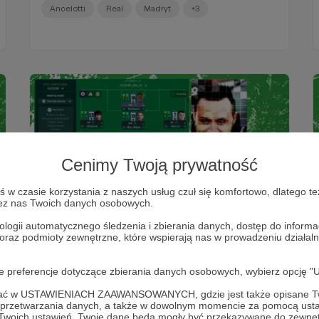
Madrycie zaczyna być wykorzystywanie
Ancelotti
Real
Madryt
+3
umiejętności zawodników bez przywiązywania ich do
konkretnych pozycji
Cenimy Twoją prywatność
w czasie korzystania z naszych usług czuł się komfortowo, dlatego te
zez nas Twoich danych osobowych.
07.04.2023
Brak komentarzy
●
ologii automatycznego śledzenia i zbierania danych, dostęp do inform
 oraz podmioty zewnętrzne, które wspierają nas w prowadzeniu dział
Roberto De Zerbi. Pułapki przeciążeń.
Brighton Roberto De Zerbiego trzyma się kurczowo
oje preferencje dotyczące zbierania danych osobowych, wybierz op
formacji 1-4-2-3-1, ale kluczem do ich sukcesów nie
jest kształt, lecz sposób pressingu. Ich nacisk jest
ofać w USTAWIENIACH ZAAWANSOWANYCH, gdzie jest także opisane Tw
zawsze zespołowy, intensywny, z liniami nacisku
a przetwarzania danych, a także w dowolnym momencie za pomocą usta
zachęcającymi rywali do gry między nimi
DeZerbi
Brighton
FM23
+2
 Twoich ustawień, Twoje dane będą mogły być przekazywane do zewnę