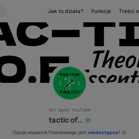
Jak to działa?
Funkcje
Treści 
Gry
Sport
YouTube
tactic of...
Opcja wsparcia finansowego jest
niedostępna
!