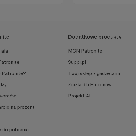
poradnikami i prelekcjami.
nite
Dodatkowe produkty
iała
MCN Patronite
Patronite
Suppi.pl
 Patronite?
Twój sklep z gadżetami
dzy
Zniżki dla Patronów
Twórców
Projekt AI
rcie na prezent
y do pobrania