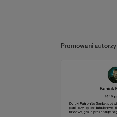
Promowani autorzy
Baniak 
1640
p
Dzięki Patronite Baniak poś
pasji, czyli grom fabularnym 
filmowy, gdzie prezentuje nag
oglądanych przez tysiące Wi