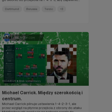
wszystkim zawodnikom miejsce w składzie.
Dortmund
Borussia
Terzic
+3
18.04.2023
Brak komentarzy
●
Michael Carrick. Między szerokością i
centrum.
Michael Carrick pilnuje ustawienia 1-4-2-3-1, ale
przez wzgląd na płynne przejścia z obrony do ataku
Middlesbrough ewoluuje na połowie rywala do