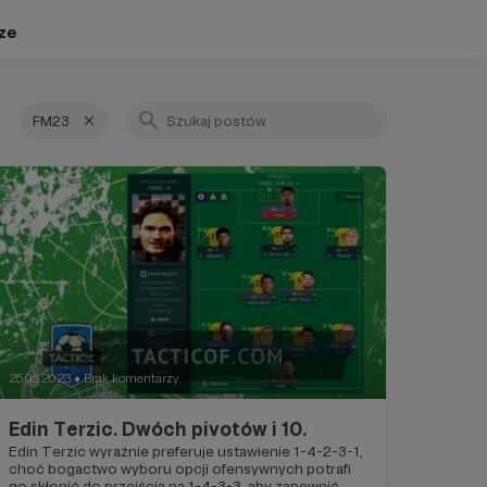
ze
FM23
25.05.2023
Brak komentarzy
●
Edin Terzic. Dwóch pivotów i 10.
Edin Terzic wyraźnie preferuje ustawienie 1-4-2-3-1,
choć bogactwo wyboru opcji ofensywnych potrafi
go skłonić do przejścia na 1-4-3-3, aby zapewnić