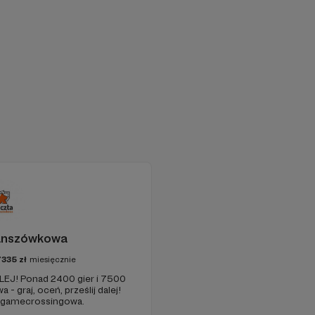
anszówkowa
7335
zł
miesięcznie
EJ! Ponad 2400 gier i 7500
- graj, oceń, prześlij dalej!
a gamecrossingowa.