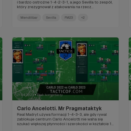
i bardzo ostrożne 1-4-2-3-1, a jego Sevilla to zespół,
który zrezygnował z atakowania na rzecz
pragmatycznego nacisku.
Mendilibar
Sevilla
FM23
+2
21.04.2023
Brak komentarzy
●
Carlo Ancelotti. Mr Pragmataktyk
Real Madryt używa formacji 1-4-3-3, ale gdy rywal
zablokuje centrum Carlo Ancelotti nie waha się
szukać większej płynności i szerokości w kształcie 1-
4-2-3-1. Charakterystyczne dla stylu Ancelottiego w