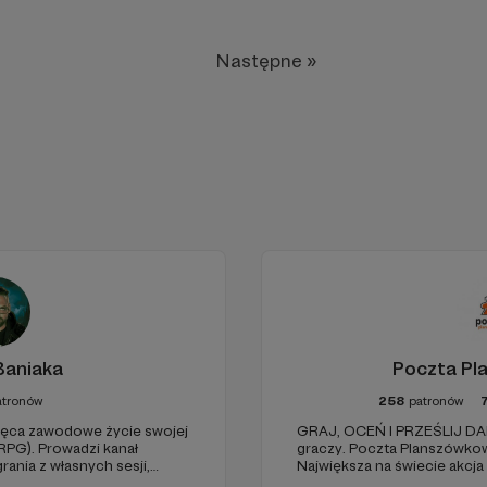
skrzydłach.
Następne »
Baniaka
Poczta Pl
atronów
258
patronów
więca zawodowe życie swojej
GRAJ, OCEŃ I PRZEŚLIJ DAL
(RPG). Prowadzi kanał
graczy. Poczta Planszówkowa 
rania z własnych sesji,
Największa na świecie akcj
dzów. Wspiera także