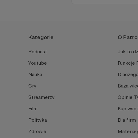
początkujących Mistrzów Gry 
Kategorie
O Patro
Podcast
Jak to dz
Youtube
Funkcje 
Nauka
Dlaczego
Gry
Baza wie
Streamerzy
Opinie 
Film
Kup wspa
Polityka
Dla firm
Zdrowie
Materiał