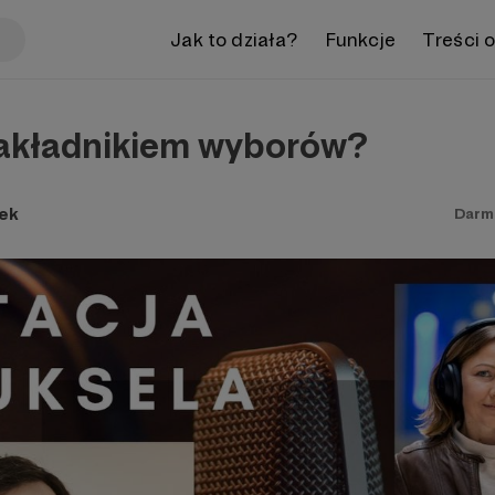
Jak to działa?
Funkcje
Treści 
zakładnikiem wyborów?
ek
Darm