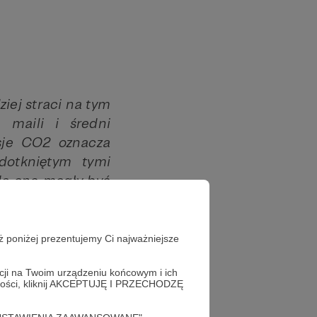
ziej straci na tym
: maili i średni
isje CO2 oznacza
 dotkniętym tymi
dą one mogły być
tycznym, których
ż poniżej prezentujemy Ci najważniejsze
a wiadomość jest
s nadgonić! Jeśli
acji na Twoim urządzeniu końcowym i ich
alności, kliknij AKCEPTUJĘ I PRZECHODZĘ
eden z debat nt.