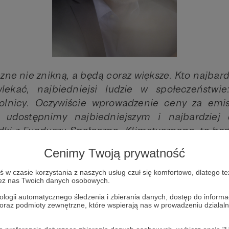
ne nie znikną, a będą coraz większe. Kto najbard
ekać, najbiedniejsi ludzie w społeczeństwie
 rolnicy. Oczywiście wprowadzenie ceny za em
li udostępnimy najbiedniejszym i najbardziej
i z Funduszu Społeczno- Klimatycznego, to bę
prawiedliwe rozwiązanie (…)
Cenimy Twoją prywatność
cja przemysłowa, połączona ze zmianami klima
w czasie korzystania z naszych usług czuł się komfortowo, dlatego te
o największe wyzwanie w historii ludzkości. Zł
zez nas Twoich danych osobowych.
teśmy spóźnieni, dobra, że możemy to cały cza
ologii automatycznego śledzenia i zbierania danych, dostęp do inform
 oraz podmioty zewnętrzne, które wspierają nas w prowadzeniu dział
ć teraz!”
tłumaczył Frans Timmermans w czasie j
mencie Europejskim.