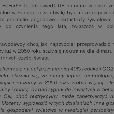
 FitFor55 to odpowiedź UE na coraz większe zm
alne w Europie, a za chwilę być może odpowiedz
sze anomalie pogodowe i katastrofy żywiołowe, 
my do czynienia tego lata, zwłaszcza w poł
prawodawcy chcą jak najszybciej przeprowadzić 
y już w 2050 roku stały się neutralne dla klimat
 innych części świata.
iliśmy się na cel przynajmniej 40% redukcji CO2 i
nęło, okazało się, że mamy lepsze technologie,
iejsi i możemy w 2050 roku zrobić więcej. UE
galny i dobry, by dać sygnał do inwestycji w ziel
) Cel, choć restrykcyjny, może zabezpieczyć n
 Możemy wyprzedzić w tych działaniach inne go
kie gospodarki światowe w niedługiej perspekty