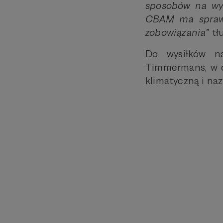
sposobów na wyc
CBAM ma sprawi
zobowiązania”
tł
Do wysiłków na
Timmermans, w ob
klimatyczną i na