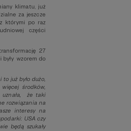
iany klimatu, już
ialne za jeszcze
z którymi po raz
udniowej części
transformację 27
u i były wzorem do
 to już było dużo,
 więcej środków,
 uznała, że taki
one rozwiązania na
asze interesy na
spodarki: USA czy
wie będą szukały