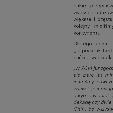
Pakiet przepisów
wyraźnie odczuw
większe i częst
kolejny mieliś
kontynentu.
Dlatego unijni 
gospodarek, tak b
naśladowania dla
„W 2014 już zgodz
ale parę lat mi
jesteśmy odważn
wysiłek jest osią
całym świecie(…
dekadę czy dwie.
Chin, bo wszyst