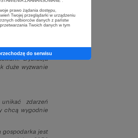
cję "USTAWIENIA ZAAWANSOWANE".
to nie jest zbyt
oje prawo żądania dostępu,
wień Twojej przeglądarki w urządzeniu
ją nam przepisy.
trznych odbiorców danych z państw
órych obszarach
 przetwarzania Twoich danych w tym
, na przykład w
, co wiąże się z
mięsa, jest albo
przechodzę do serwisu
sowani. Dyskusja
ak duże wyzwanie
i, unikać zdarzeń
ony chcą wygodnie
a gospodarka jest