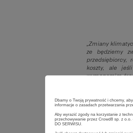
„Zmiany klimatycz
ze będziemy zwl
przedsiębiorcy,
koszty, ale jeś
wymogamim środk
niwelowane. To s
Trwająca rewolu
Dbamy o Twoją prywatność i chcemy, abyś 
doświadczamy, t
informacje o zasadach przetwarzania pr
taka, że już jes
Aby wyrazić zgody na korzystanie z techn
przechowywanie przez Crowd8 sp. z o.o.
zaczniemy działa
DO SERWISU.
FitFor55 w Parla