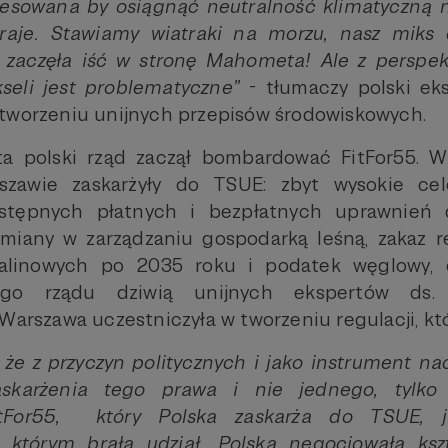
resowana by osiągnąć neutralność klimatyczną 
kraje. Stawiamy wiatraki na morzu, nasz miks 
a zaczęła iść w stronę Mahometa! Ale z perspek
seli jest problematyczne”
- tłumaczy polski eks
tworzeniu unijnych przepisów środowiskowych.
ta polski rząd zaczął bombardować FitFor55. W 
awie zaskarżyły do TSUE: zbyt wysokie cel
ostępnych płatnych i bezpłatnych uprawnień 
zmiany w zarządzaniu gospodarką leśną, zakaz r
linowych po 2035 roku i podatek węglowy, c
ego rządu dziwią unijnych ekspertów ds. 
Warszawa uczestniczyła w tworzeniu regulacji, któ
ę, że z przyczyn politycznych i jako instrument n
skarżenia tego prawa i nie jednego, tylko
tFor55, który Polska zaskarża do TSUE, j
w którym brała udział. Polska negocjowała ksz