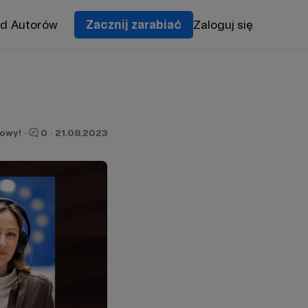
od Autorów
Zacznij zarabiać
Zaloguj się
owy!
·
0
·
21.08.2023