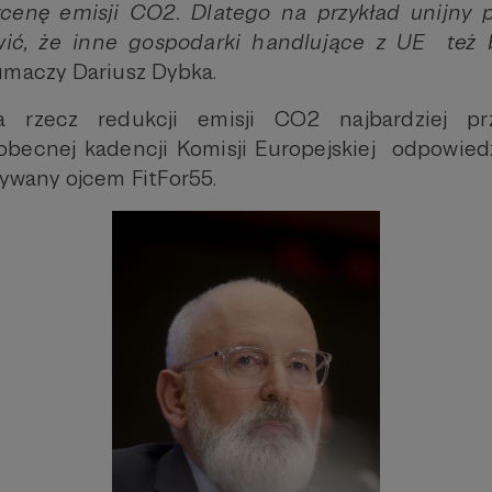
enę emisji CO2. Dlatego na przykład unijny 
ć, że inne gospodarki handlujące z UE też b
umaczy Dariusz Dybka.
 rzecz redukcji emisji CO2 najbardziej pr
ecnej kadencji Komisji Europejskiej odpowiedz
zywany ojcem FitFor55.