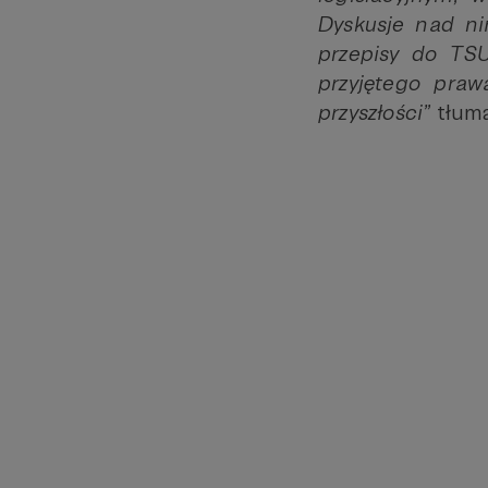
Dyskusje nad nim
przepisy do TS
przyjętego pra
przyszłości”
tłuma