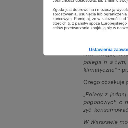
Jeśli chcesz dostosować lub zmienić sw
„Cała dyskusja 
Zgoda jest dobrowolna i możesz ją wyc
sprostowania, usunięcia lub ograniczeni
kosztowne i czy
końcowym. Pamiętaj, że w zależności od
Mamy już pewne
trzecich tj. z państw spoza Europejskie
celów przetwarzania znajdują się w naszej
możemy szybko 
transporcie, po
zarządzaniem ar
Ustawienia zaaw
zbyt drogie, al
polega n a tym,
klimatyczne”
- pr
Czego oczekuje 
„Polacy z jednej
pogodowych o nie
żyć, konsumować (
W Warszawie moim