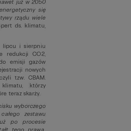
nawet już w 2050
energetyczny się
tywy rządu wiele
pert ds. klimatu,
lipcu i sierpniu
e redukcji CO2,
do emisji gazów
ejestracji nowych
zyli tzw. CBAM.
klimatu, którzy
re teraz skarży.
acisku wyborczego
 całego zestawu
uż po procesie
tałt tego prawa.