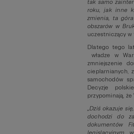
tak samo zainte
roku, jak inne 
zmienia, ta gór
obszarów w Bruk
uczestniczący w 
Dlatego tego la
władze w Warsz
zmniejszenie d
cieplarnianych, 
samochodów spa
Decyzje polski
przypominają, że 
„Dziś okazuje si
dochodzi do za
dokumentów Fi
legislacyjnym, 