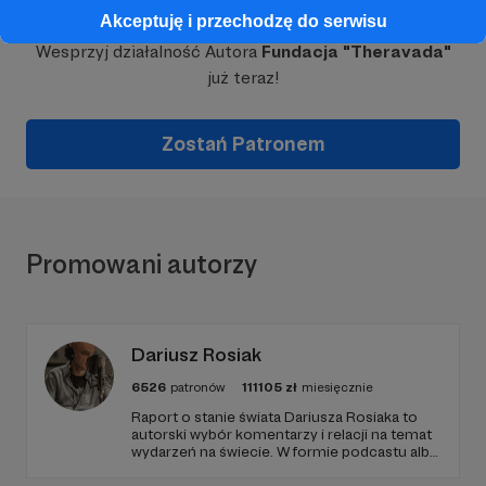
Akceptuję i przechodzę do serwisu
Wesprzyj działalność Autora
Fundacja "Theravada"
już teraz!
Zostań Patronem
Promowani autorzy
Dariusz Rosiak
6526
patronów
111105
zł
miesięcznie
Raport o stanie świata Dariusza Rosiaka to
autorski wybór komentarzy i relacji na temat
wydarzeń na świecie. W formie podcastu albo
programów na żywo z różnych miejsc na
ziemi.