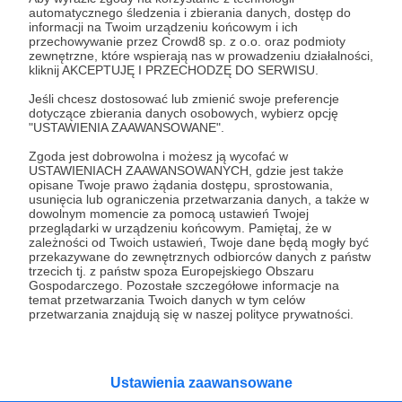
automatycznego śledzenia i zbierania danych, dostęp do
informacji na Twoim urządzeniu końcowym i ich
23.06.2020
Brak komentarzy
przechowywanie przez Crowd8 sp. z o.o. oraz podmioty
●
zewnętrzne, które wspierają nas w prowadzeniu działalności,
kliknij AKCEPTUJĘ I PRZECHODZĘ DO SERWISU.
Nowy tytuł w księgarni
Jeśli chcesz dostosować lub zmienić swoje preferencje
"Moc pytań" autorstwa Thanissaro Bhikkhu od teraz
dotyczące zbierania danych osobowych, wybierz opcję
dostępna do DARMOWEGO zamówienia na stronie
"USTAWIENIA ZAAWANSOWANE".
Dhamma.pl
Zgoda jest dobrowolna i możesz ją wycofać w
książki
dhamma
thanissaro
+1
USTAWIENIACH ZAAWANSOWANYCH, gdzie jest także
opisane Twoje prawo żądania dostępu, sprostowania,
usunięcia lub ograniczenia przetwarzania danych, a także w
dowolnym momencie za pomocą ustawień Twojej
przeglądarki w urządzeniu końcowym. Pamiętaj, że w
zależności od Twoich ustawień, Twoje dane będą mogły być
przekazywane do zewnętrznych odbiorców danych z państw
trzecich tj. z państw spoza Europejskiego Obszaru
Gospodarczego. Pozostałe szczegółowe informacje na
temat przetwarzania Twoich danych w tym celów
przetwarzania znajdują się w naszej polityce prywatności.
Ustawienia zaawansowane
Dołącz do grona Patronów!