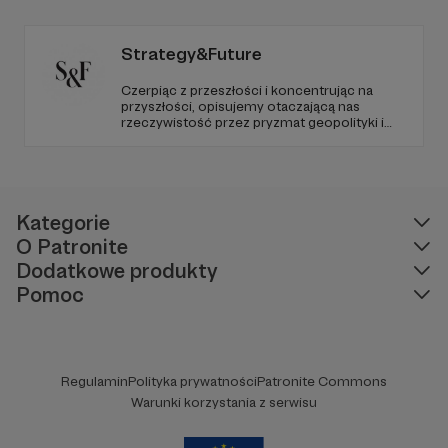
Strategy&Future
Czerpiąc z przeszłości i koncentrując na
przyszłości, opisujemy otaczającą nas
rzeczywistość przez pryzmat geopolityki i
geostrategii. Naszym celem jest uczynienie
ze Strategy&Future kluczowego źródła myśli
geopolitycznej w Polsce i w Europie.
Kategorie
O Patronite
Dodatkowe produkty
Pomoc
Regulamin
Polityka prywatności
Patronite Commons
Warunki korzystania z serwisu