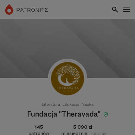
Literatura
Edukacja
Nauka
Fundacja "Theravada"
145
5 090 zł
patronów
miesięcznie
łącznie