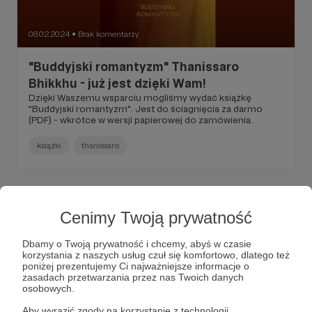
08.02.2024
Brak komentarzy
●
"Buddyjski romantyzm" Thanissaro
Bhikkhu - już jest dzięki Wam!
Dzięki Waszemu wsparciu mogliśmy wydać książkę
"Buddyjski romantyzm". Jest do ściagnięcia za darmo
(PDF) - wkrótce w wersji papierowej do zamówienia.
książki
thanissaro
Cenimy Twoją prywatność
Dbamy o Twoją prywatność i chcemy, abyś w czasie
korzystania z naszych usług czuł się komfortowo, dlatego też
poniżej prezentujemy Ci najważniejsze informacje o
zasadach przetwarzania przez nas Twoich danych
osobowych.
Aby wyrazić zgody na korzystanie z technologii