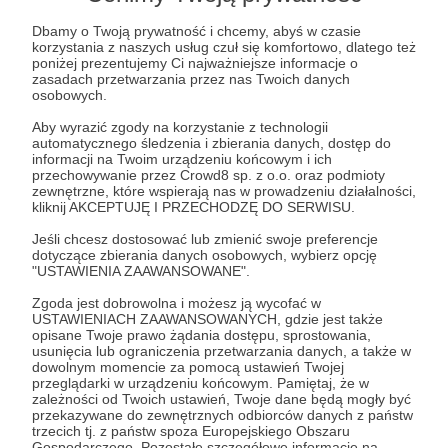
Dbamy o Twoją prywatność i chcemy, abyś w czasie
Zostań Patronem
korzystania z naszych usług czuł się komfortowo, dlatego też
poniżej prezentujemy Ci najważniejsze informacje o
zasadach przetwarzania przez nas Twoich danych
Zaloguj się
osobowych.
Aby wyrazić zgody na korzystanie z technologii
automatycznego śledzenia i zbierania danych, dostęp do
mobilizacja
strategie rekrutacyjne
ZSU
informacji na Twoim urządzeniu końcowym i ich
przechowywanie przez Crowd8 sp. z o.o. oraz podmioty
armia obywatelska
poczucie sprawiedliwości
wojna biednych
zewnętrzne, które wspierają nas w prowadzeniu działalności,
kliknij AKCEPTUJĘ I PRZECHODZĘ DO SERWISU.
Werchowna Rada
Jeśli chcesz dostosować lub zmienić swoje preferencje
dotyczące zbierania danych osobowych, wybierz opcję
"USTAWIENIA ZAAWANSOWANE".
Udostępnij
Zgoda jest dobrowolna i możesz ją wycofać w
USTAWIENIACH ZAAWANSOWANYCH, gdzie jest także
opisane Twoje prawo żądania dostępu, sprostowania,
usunięcia lub ograniczenia przetwarzania danych, a także w
dowolnym momencie za pomocą ustawień Twojej
przeglądarki w urządzeniu końcowym. Pamiętaj, że w
zależności od Twoich ustawień, Twoje dane będą mogły być
Marcin Ogdowski
przekazywane do zewnętrznych odbiorców danych z państw
trzecich tj. z państw spoza Europejskiego Obszaru
Gospodarczego. Pozostałe szczegółowe informacje na