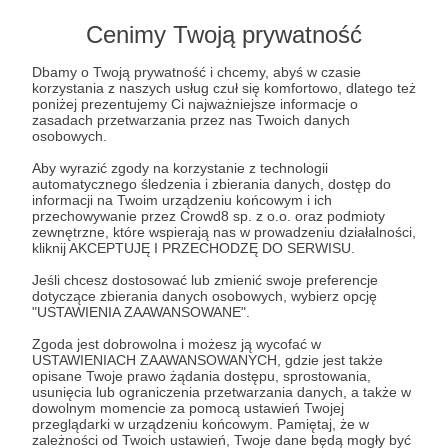
Cenimy Twoją prywatność
Dbamy o Twoją prywatność i chcemy, abyś w czasie
Post dostępny tylko dla Patronów
korzystania z naszych usług czuł się komfortowo, dlatego też
poniżej prezentujemy Ci najważniejsze informacje o
Aby zobaczyć ten materiał musisz być zalogowany
zasadach przetwarzania przez nas Twoich danych
osobowych.
Aby wyrazić zgody na korzystanie z technologii
Zostań Patronem
automatycznego śledzenia i zbierania danych, dostęp do
informacji na Twoim urządzeniu końcowym i ich
przechowywanie przez Crowd8 sp. z o.o. oraz podmioty
Zaloguj się
zewnętrzne, które wspierają nas w prowadzeniu działalności,
kliknij AKCEPTUJĘ I PRZECHODZĘ DO SERWISU.
Jeśli chcesz dostosować lub zmienić swoje preferencje
Działania militarne
Marek Budzisz
Ukraina
Wojna
dotyczące zbierania danych osobowych, wybierz opcję
"USTAWIENIA ZAAWANSOWANE".
Udostępnij
Zgoda jest dobrowolna i możesz ją wycofać w
USTAWIENIACH ZAAWANSOWANYCH, gdzie jest także
opisane Twoje prawo żądania dostępu, sprostowania,
usunięcia lub ograniczenia przetwarzania danych, a także w
dowolnym momencie za pomocą ustawień Twojej
przeglądarki w urządzeniu końcowym. Pamiętaj, że w
zależności od Twoich ustawień, Twoje dane będą mogły być