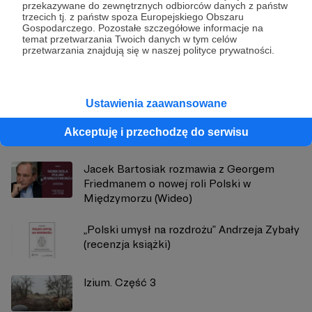
przekazywane do zewnętrznych odbiorców danych z państw
trzecich tj. z państw spoza Europejskiego Obszaru
Strategy&Future
Gospodarczego. Pozostałe szczegółowe informacje na
temat przetwarzania Twoich danych w tym celów
przetwarzania znajdują się w naszej polityce prywatności.
Zobacz profil autora
Ustawienia zaawansowane
Zobacz również
Akceptuję i przechodzę do serwisu
Jacek Bartosiak rozmawia z Georgem
Friedmanem o nowej roli Polski w
Międzymorzu (Wideo)
„Polski umysł na rozdrożu” Andrzeja Zybały
(recenzja książki)
Izium. Część 3