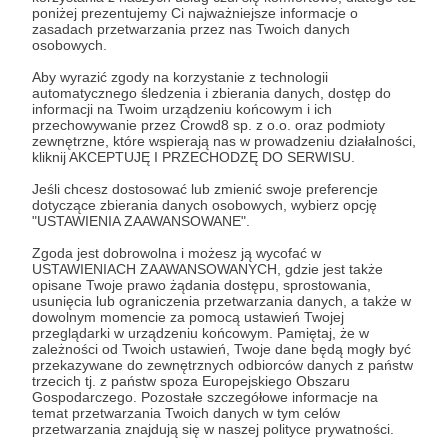
Zaloguj się
poniżej prezentujemy Ci najważniejsze informacje o
zasadach przetwarzania przez nas Twoich danych
osobowych.
Albert Świdziński
Azja
Chiny
Indie
Kaukaz
Aby wyrazić zgody na korzystanie z technologii
automatycznego śledzenia i zbierania danych, dostęp do
NATO
Rosja
Syria
Ukraina
Weekly Brief
informacji na Twoim urządzeniu końcowym i ich
przechowywanie przez Crowd8 sp. z o.o. oraz podmioty
zewnętrzne, które wspierają nas w prowadzeniu działalności,
kliknij AKCEPTUJĘ I PRZECHODZĘ DO SERWISU.
Udostępnij
Jeśli chcesz dostosować lub zmienić swoje preferencje
dotyczące zbierania danych osobowych, wybierz opcję
"USTAWIENIA ZAAWANSOWANE".
Zgoda jest dobrowolna i możesz ją wycofać w
USTAWIENIACH ZAAWANSOWANYCH, gdzie jest także
opisane Twoje prawo żądania dostępu, sprostowania,
Strategy&Future
usunięcia lub ograniczenia przetwarzania danych, a także w
dowolnym momencie za pomocą ustawień Twojej
przeglądarki w urządzeniu końcowym. Pamiętaj, że w
Zobacz profil autora
zależności od Twoich ustawień, Twoje dane będą mogły być
przekazywane do zewnętrznych odbiorców danych z państw
trzecich tj. z państw spoza Europejskiego Obszaru
Gospodarczego. Pozostałe szczegółowe informacje na
temat przetwarzania Twoich danych w tym celów
przetwarzania znajdują się w naszej polityce prywatności.
Zobacz również