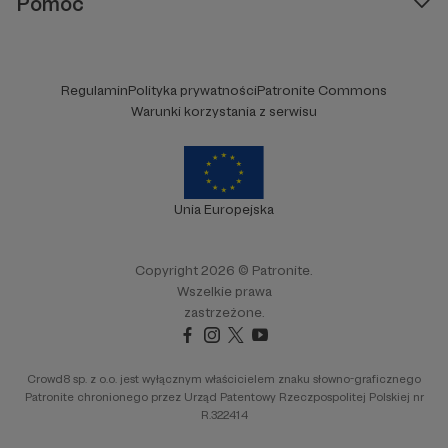
Pomoc
Regulamin
Polityka prywatności
Patronite Commons
Warunki korzystania z serwisu
Unia Europejska
Copyright 2026 © Patronite.
Wszelkie prawa
zastrzeżone.
Crowd8 sp. z o.o. jest wyłącznym właścicielem znaku słowno-graficznego
Patronite chronionego przez Urząd Patentowy Rzeczpospolitej Polskiej nr
R.322414