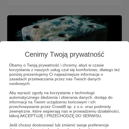
Cenimy Twoją prywatność
Dbamy o Twoją prywatność i chcemy, abyś w czasie
korzystania z naszych usług czuł się komfortowo, dlatego też
poniżej prezentujemy Ci najważniejsze informacje o
07.12.2024
Brak komentarzy
●
zasadach przetwarzania przez nas Twoich danych
osobowych.
Strategy&Future. Weekly Brief 30.11–
Aby wyrazić zgody na korzystanie z technologii
6.12.2024
automatycznego śledzenia i zbierania danych, dostęp do
informacji na Twoim urządzeniu końcowym i ich
W środę francuski parlament przyjął wotum nieufności
przechowywanie przez Crowd8 sp. z o.o. oraz podmioty
wobec premiera Francji Michela Barniera, co było możliwe
zewnętrzne, które wspierają nas w prowadzeniu działalności,
dzięki wspólnemu głosowaniu partii Marine Le Pen oraz
kliknij AKCEPTUJĘ I PRZECHODZĘ DO SERWISU.
skrajnej lewicy. Bezpośrednią przyczyną była
przedstawiona przez gabinet Barniera propozycja budżetu
Albert Świdziński
Krzysztof Uchnast
Weekly Brief
Jeśli chcesz dostosować lub zmienić swoje preferencje
Francji na przyszły rok, zakładająca poważne cięcia