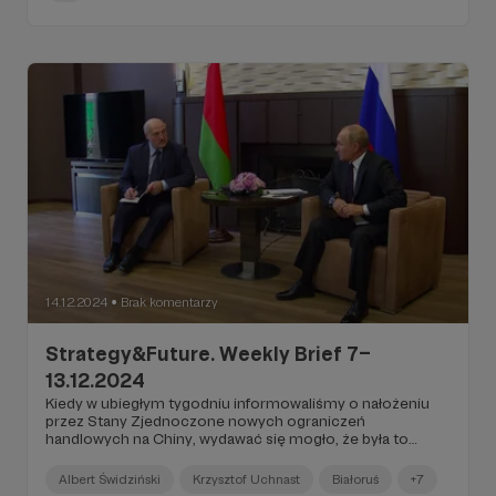
14.12.2024
Brak komentarzy
●
Strategy&Future. Weekly Brief 7–
13.12.2024
Kiedy w ubiegłym tygodniu informowaliśmy o nałożeniu
przez Stany Zjednoczone nowych ograniczeń
handlowych na Chiny, wydawać się mogło, że była to
ostatnia salwa wojny handlowej ChRL i USA wystrzelona
przez mającą odejść przecież już niedługo do przeszłości
Albert Świdziński
Krzysztof Uchnast
Białoruś
+7
administrację Joe Bidena...