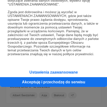
dotyczące zbierania danych osobowych, wybierz opcję
wydatków oraz zwiększenie dochodów z opodatkowania
+6
"USTAWIENIA ZAAWANSOWANE".
na poziomie 60 miliardów euro...
Zgoda jest dobrowolna i możesz ją wycofać w
USTAWIENIACH ZAAWANSOWANYCH, gdzie jest także
opisane Twoje prawo żądania dostępu, sprostowania,
usunięcia lub ograniczenia przetwarzania danych, a także w
dowolnym momencie za pomocą ustawień Twojej
przeglądarki w urządzeniu końcowym. Pamiętaj, że w
zależności od Twoich ustawień, Twoje dane będą mogły być
przekazywane do zewnętrznych odbiorców danych z państw
trzecich tj. z państw spoza Europejskiego Obszaru
Gospodarczego. Pozostałe szczegółowe informacje na
temat przetwarzania Twoich danych w tym celów
przetwarzania znajdują się w naszej polityce prywatności.
13.05.2023
Brak komentarzy
●
Ustawienia zaawansowane
Weekly Brief 6–12.05.2023
Akceptuję i przechodzę do serwisu
Weekly Brief 6–12.05.2023
Albert Świdziński
Azja
Białoruś
+7