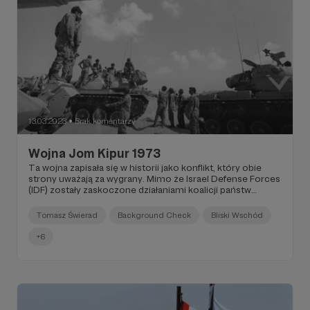
13.03.2023
Brak komentarzy
●
Wojna Jom Kipur 1973
Ta wojna zapisała się w historii jako konflikt, który obie
strony uważają za wygrany. Mimo że Israel Defense Forces
(IDF) zostały zaskoczone działaniami koalicji państw
arabskich, ta nie zdołała wykorzystać efektu i szybko, choć
nie bez zaciekłego oporu, uległa Izraelowi.
Tomasz Świerad
Background Check
Bliski Wschód
+6