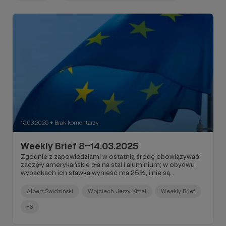
15.03.2025
Brak komentarzy
●
Weekly Brief 8–14.03.2025
Zgodnie z zapowiedziami w ostatnią środę obowiązywać
zaczęły amerykańskie cła na stal i aluminium; w obydwu
wypadkach ich stawka wynieść ma 25%, i nie są
przewidziane od nich żadne odstępstwa; w obydwu
wypadkach jest to więc zaostrzenie kursu w porównaniu
Albert Świdziński
Wojciech Jerzy Kittel
Weekly Brief
do ceł na te same metale, które to cła Trump nałożył
podczas swojej pierwszej kadencji...
+6