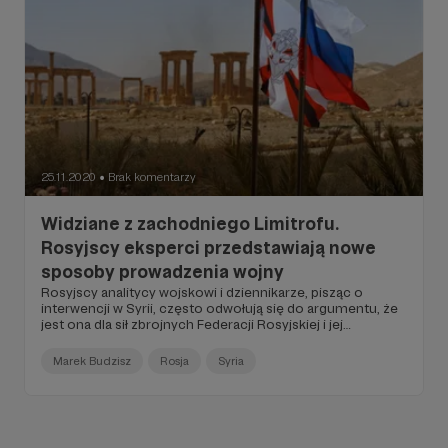
25.11.2020
Brak komentarzy
●
Widziane z zachodniego Limitrofu.
Rosyjscy eksperci przedstawiają nowe
sposoby prowadzenia wojny
Rosyjscy analitycy wojskowi i dziennikarze, pisząc o
interwencji w Syrii, często odwołują się do argumentu, że
jest ona dla sił zbrojnych Federacji Rosyjskiej i jej
kompleksu wojskowo-przemysłowego wielkim
poligonem, miejscem, gdzie oficerowie i żołnierze
Marek Budzisz
Rosja
Syria
przechodzą chrzest bojowy w warunkach rzeczywistych
starć, a nie poligonowych symulacji oraz sprawdzane są
wszystkie mające wejść na wyposażenie nowe typy broni i
uzbrojenia.