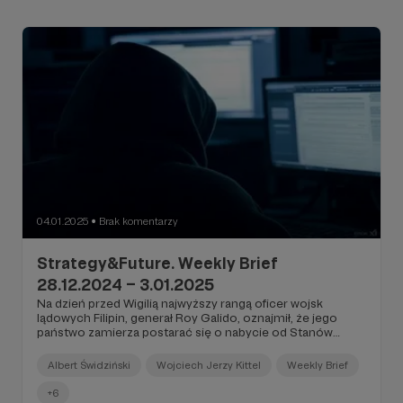
04.01.2025
Brak komentarzy
●
Strategy&Future. Weekly Brief
28.12.2024 – 3.01.2025
Na dzień przed Wigilią najwyższy rangą oficer wojsk
lądowych Filipin, generał Roy Galido, oznajmił, że jego
państwo zamierza postarać się o nabycie od Stanów
Zjednoczonych systemów rakietowych Typhon. Systemy
te, przypomnijmy, zostały w ubiegłym roku rozlokowane
Albert Świdziński
Wojciech Jerzy Kittel
Weekly Brief
przez armię USA zarówno na Guam, jak i na Filipinach...
+6