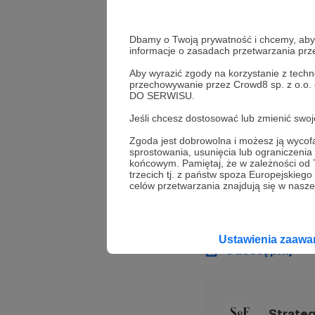
Autor
Jacek Bartosiak
Dbamy o Twoją prywatność i chcemy, abyś 
informacje o zasadach przetwarzania pr
Założyciel i właśc
Aby wyrazić zgody na korzystanie z techn
przechowywanie przez Crowd8 sp. z o.o.
wydanej w 2016 r
DO SERWISU.
Eurazji i o pote
Jeśli chcesz dostosować lub zmienić sw
lądem a morzem. O
Zgoda jest dobrowolna i możesz ją wyc
prologiem" z rok
sprostowania, usunięcia lub ograniczeni
końcowym. Pamiętaj, że w zależności od
trzecich tj. z państw spoza Europejskie
celów przetwarzania znajdują się w naszej
Jacek Bartosiak
Książk
Ustawienia zaaw
Udostępnij
Strate