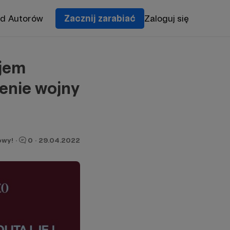
od Autorów
Zacznij zarabiać
Zaloguj się
ejem
cenie wojny
owy!
·
0
·
29.04.2022