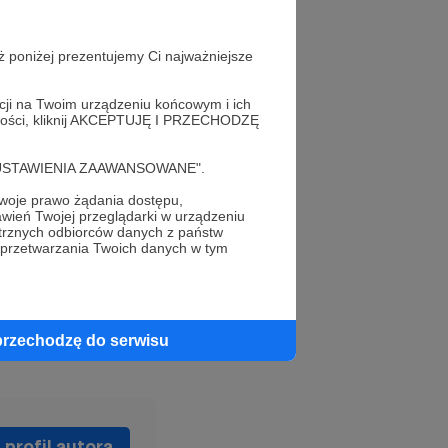
ż poniżej prezentujemy Ci najważniejsze
zja. O wojnie”,
acji na Twoim urządzeniu końcowym i ich
alności, kliknij AKCEPTUJĘ I PRZECHODZĘ
ich mocarstw w
olita między
cję "USTAWIENIA ZAAWANSOWANE".
ość jest
oje prawo żądania dostępu,
wień Twojej przeglądarki w urządzeniu
trznych odbiorców danych z państw
 przetwarzania Twoich danych w tym
przechodzę do serwisu
profil autora