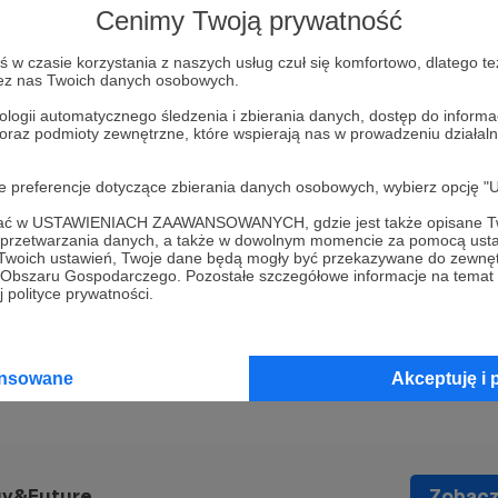
Cenimy Twoją prywatność
w czasie korzystania z naszych usług czuł się komfortowo, dlatego te
zez nas Twoich danych osobowych.
iciel Strategy&Future, autor książek „Pacyfik i Eura
ologii automatycznego śledzenia i zbierania danych, dostęp do inform
 oraz podmioty zewnętrzne, które wspierają nas w prowadzeniu dział
oku, traktującej o nadchodzącej rywalizacji wielk
ncjalnej wojnie na zachodnim Pacyfiku, „Rzeczposp
oje preferencje dotyczące zbierania danych osobowych, wybierz op
 wojnie i pokoju”, wydanej w 2018 roku, i „Przeszł
ofać w USTAWIENIACH ZAAWANSOWANYCH, gdzie jest także opisane Tw
u 2019.
a przetwarzania danych, a także w dowolnym momencie za pomocą usta
 Twoich ustawień, Twoje dane będą mogły być przekazywane do zewnę
go Obszaru Gospodarczego. Pozostałe szczegółowe informacje na temat
 polityce prywatności.
i
Ukraina
ansowane
Akceptuję i 
gy&Future
Zobacz 