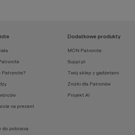
nite
Dodatkowe produkty
iała
MCN Patronite
Patronite
Suppi.pl
 Patronite?
Twój sklep z gadżetami
dzy
Zniżki dla Patronów
Twórców
Projekt AI
rcie na prezent
y do pobrania