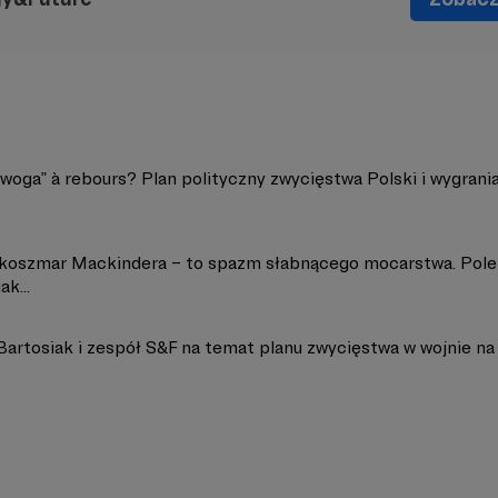
woga” à rebours? Plan polityczny zwycięstwa Polski i wygrania
 koszmar Mackindera – to spazm słabnącego mocarstwa. Pol
ak...
artosiak i zespół S&F na temat planu zwycięstwa w wojnie na w