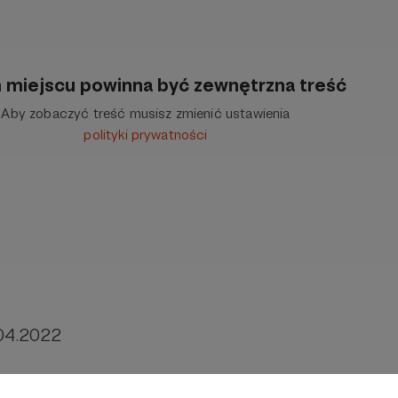
 miejscu powinna być zewnętrzna treść
Aby zobaczyć treść musisz zmienić ustawienia
polityki prywatności
 04.2022