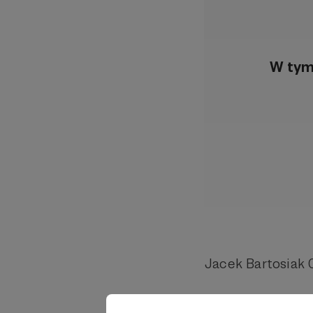
W tym
Jacek Bartosiak