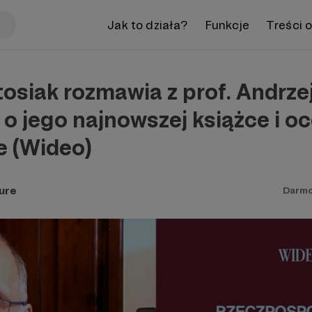
Jak to działa?
Funkcje
Treści 
osiak rozmawia z prof. Andrz
 jego najnowszej książce i o
e (Wideo)
ure
Darm