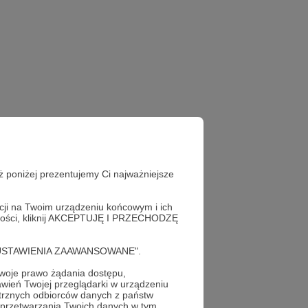
ż poniżej prezentujemy Ci najważniejsze
acji na Twoim urządzeniu końcowym i ich
alności, kliknij AKCEPTUJĘ I PRZECHODZĘ
a czerwona
III Rzesza
cję "USTAWIENIA ZAAWANSOWANE".
oje prawo żądania dostępu,
wień Twojej przeglądarki w urządzeniu
trznych odbiorców danych z państw
 przetwarzania Twoich danych w tym