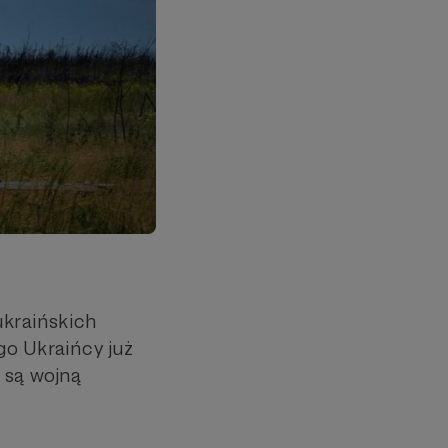
ukraińskich
go Ukraińcy już
e są wojną