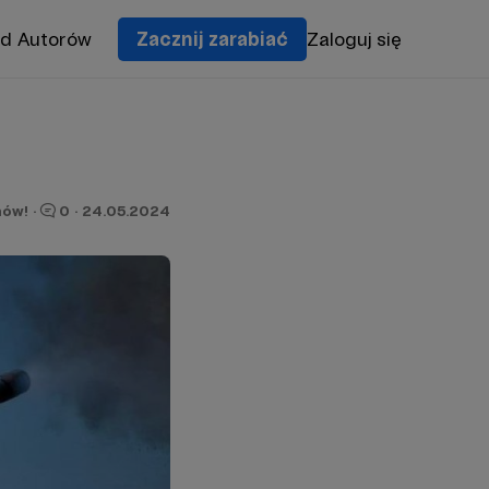
od Autorów
Zacznij zarabiać
Zaloguj się
nów!
·
0
·
24.05.2024