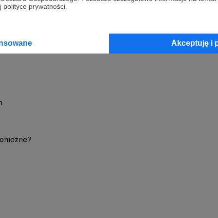
 polityce prywatności.
 Ogdowski
Zobacz 
ansowane
Akceptuję i 
h
oniczne?