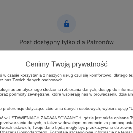
Post dostępny tylko dla Patronów
Aby zobaczyć ten materiał musisz być zalogowany
Cenimy Twoją prywatność
Zostań Patronem
w czasie korzystania z naszych usług czuł się komfortowo, dlatego te
zez nas Twoich danych osobowych.
Zaloguj się
ologii automatycznego śledzenia i zbierania danych, dostęp do inform
 oraz podmioty zewnętrzne, które wspierają nas w prowadzeniu dział
zacja
motywacje do walki
Donbas
Bucza
Nemmersdorf
arm
oje preferencje dotyczące zbierania danych osobowych, wybierz op
ofać w USTAWIENIACH ZAAWANSOWANYCH, gdzie jest także opisane Tw
a przetwarzania danych, a także w dowolnym momencie za pomocą usta
 Twoich ustawień, Twoje dane będą mogły być przekazywane do zewnę
go Obszaru Gospodarczego. Pozostałe szczegółowe informacje na temat