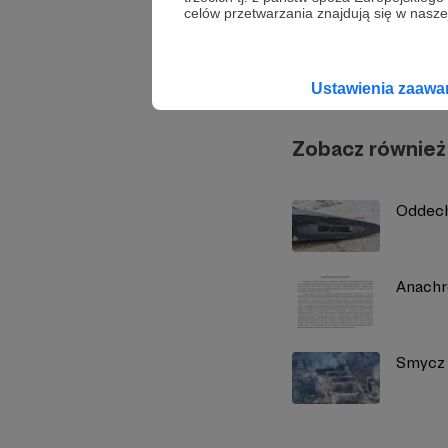
celów przetwarzania znajdują się w naszej
Marcin
Ustawienia zaaw
Zobacz również
Oddec
Anachr
Smycz