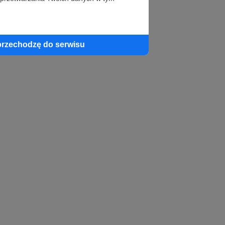
profil autora
przechodzę do serwisu