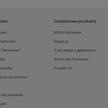
nite
Dodatkowe produkty
iała
MCN Patronite
Patronite
Suppi.pl
 Patronite?
Twój sklep z gadżetami
dzy
Zniżki dla Patronów
Twórców
Projekt AI
rcie na prezent
y do pobrania
spół