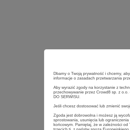
Dbamy o Twoją prywatność i chcemy, abyś 
informacje o zasadach przetwarzania pr
Aby wyrazić zgody na korzystanie z techn
przechowywanie przez Crowd8 sp. z o.o.
DO SERWISU.
mobilizacja
demobili
Jeśli chcesz dostosować lub zmienić sw
Zgoda jest dobrowolna i możesz ją wyc
Udostępnij
sprostowania, usunięcia lub ograniczeni
końcowym. Pamiętaj, że w zależności od
trzecich tj. z państw spoza Europejskie