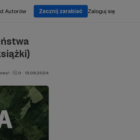
od Autorów
Zacznij zarabiać
Zaloguj się
eństwa
siążki)
owy!
·
0
·
13.08.2024