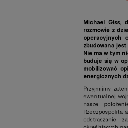
Michael Giss,
rozmowie z dzie
operacyjnych 
zbudowana jest 
Nie ma w tym ni
buduje się w op
mobilizować op
energicznych dz
Przyjmijmy zate
ewentualnej wojn
nasze położeni
Rzeczpospolita ab
odstraszanie z
określających na