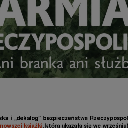
ska i „dekalog” bezpieczeństwa Rzeczypospoli
jnowszej książki
, która ukazała się we wrześniu