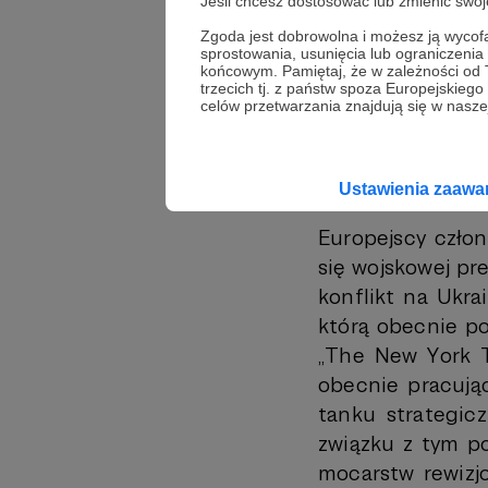
Jeśli chcesz dostosować lub zmienić sw
doświadczeń ozna
Zgoda jest dobrowolna i możesz ją wyc
trzy cele – rozb
sprostowania, usunięcia lub ograniczeni
końcowym. Pamiętaj, że w zależności od
rezerwę operacy
trzecich tj. z państw spoza Europejskie
celów przetwarzania znajdują się w naszej
wówczas będzie
obrony.
2.
Ustawienia zaaw
Europejscy człon
się wojskowej pre
konflikt na Ukra
którą obecnie po
„The New York T
obecnie pracują
tanku strategi
związku z tym p
mocarstw rewizjo