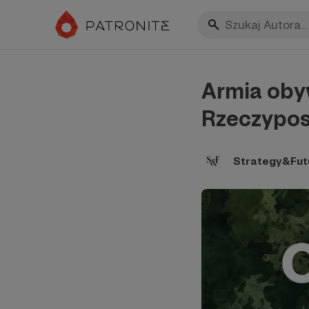
Armia oby
Rzeczyposp
Strategy&Fut