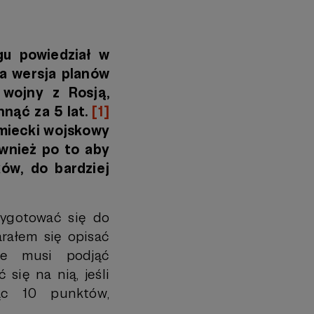
u powiedział w
za wersja planów
wojny z Rosją,
hnąć za 5 lat.
[1]
emiecki wojskowy
ównież po to aby
ów, do bardziej
zygotować się do
arałem się opisać
óre musi podjąć
 się na nią, jeśli
jąc 10 punktów,