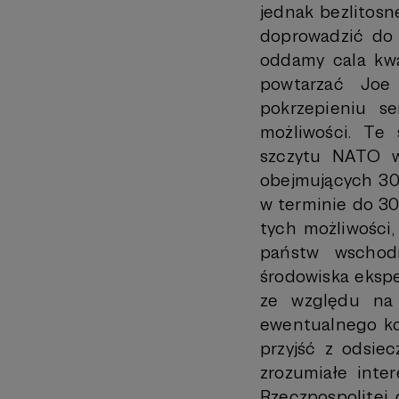
jednak bezlitosn
doprowadzić do 
oddamy cala kwa
powtarzać Joe
pokrzepieniu se
możliwości. Te
szczytu NATO w
obejmujących 300
w terminie do 30
tych możliwości
państw wschodn
środowiska ekspe
ze względu na 
ewentualnego ko
przyjść z odsiec
zrozumiałe inte
Rzeczpospolitej