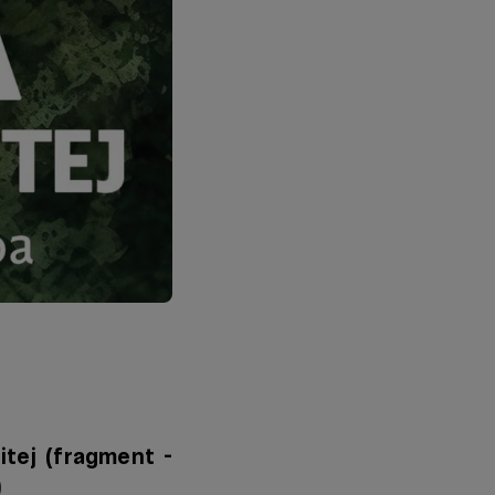
tej (fragment -
)