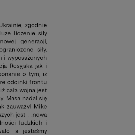
Ukrainie, zgodnie
uże liczenie siły
nowej generacji,
graniczone siły.
ch i wyposażonych
ja Rosyjska jak i
konanie o tym, iż
re odcinki frontu
iż cała wojna jest
y. Masa nadal się
jak zauważył Mike
zych jest , „nowa
ności ludzkich i
ało, a jesteśmy