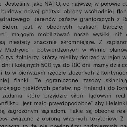
e. Jesteśmy, jako NATO, co najwyżej w połowie dz
budowy nowej polityki obrony wschodniej flanki
dratowego” terenów państw graniczących z Ro
 Biden, jest w obecnych realiach bardziej
rc”, mającym mobilizować nasze wysiłki, niż
 są niestety znacznie skromniejsze. Z zaplan
 Madrycie i potwierdzonych w Wilnie planów
 tys. żołnierzy, którzy mieliby dotrzeć w rejon 
 dni i kolejnych 500 tys. do 180 dni, mamy dziś c
, i to w pierwszym rzędzie złożonych z kontyng
iej flanki. Te ograniczone zasoby skłaniają 
rckiego niektórych państw, np. Finlandii, do form
zadania które przyjdzie siłom lądowym real
nfliktu „jest mało prawdopodobne” aby Helsinki
zą zagrożonym sąsiadom. Takie są obecne reali
resy związane z obroną własnych terytoriów. Z
 oznacza to, że nie powinniśmy nadmiernych na