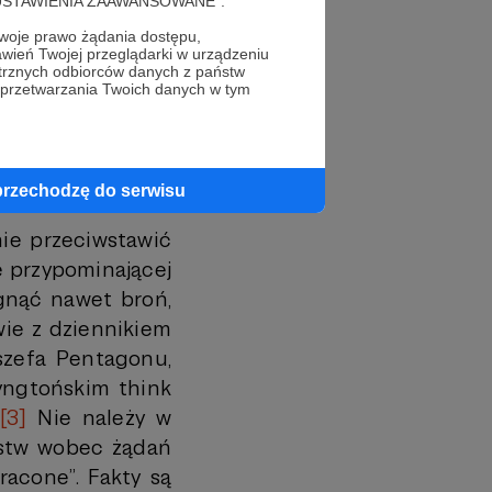
cję "USTAWIENIA ZAAWANSOWANE".
ć się zrealizować
oje prawo żądania dostępu,
, przygotować jej
wień Twojej przeglądarki w urządzeniu
trznych odbiorców danych z państw
agrożeń. Dopiero
 przetwarzania Twoich danych w tym
woczesny system
przechodzę do serwisu
nie przeciwstawić
ie przypominającej
ignąć nawet broń,
wie z dziennikiem
szefa Pentagonu,
yngtońskim think
.
[3]
Nie należy w
pstw wobec żądań
racone”. Fakty są