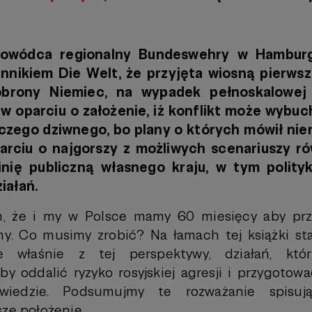
 dowódca regionalny Bundeswehry w Hamburg
nnikiem Die Welt, że przyjęta wiosną pierws
obrony Niemiec, na wypadek pełnoskalowej 
w oparciu o założenie, iż konflikt może wybuc
czego dziwnego, bo plany o których mówił ni
arciu o najgorszy z możliwych scenariuszy r
inię publiczną własnego kraju, w tym polityk
iałań.
m, że i my w Polsce mamy 60 miesięcy aby pr
y. Co musimy zrobić? Na łamach tej książki st
e właśnie z tej perspektywy, działań, kt
y oddalić ryzyko rosyjskiej agresji i przygotować
awiedzie. Podsumujmy te rozważanie spisu
sze położenie.