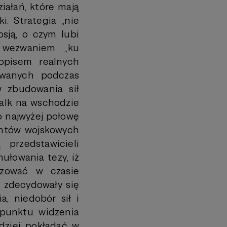
iałań, które mają
. Strategia „nie
sją, o czym lubi
 wezwaniem „ku
 opisem realnych
owanych podczas
 zbudowania sił
walk na wschodzie
o najwyżej połowę
entów wojskowych
przedstawicieli
ułowania tezy, iż
izować w czasie
 zdecydowały się
a, niedobór sił i
 punktu widzenia
dziei pokładać w