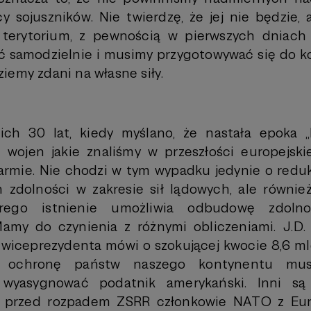
 sojuszników. Nie twierdzę, że jej nie będzie, 
terytorium, z pewnością w pierwszych dniach
 samodzielnie i musimy przygotowywać się do k
iemy zdani na własne siły.
ich 30 lat, kiedy myślano, że nastała epoka „k
 wojen jakie znaliśmy w przeszłości europejs
 armie. Nie chodzi w tym wypadku jedynie o redu
 zdolności w zakresie sił lądowych, ale równi
rego istnienie umożliwia odbudowę zdolno
Mamy do czynienia z różnymi obliczeniami. J.D.
wiceprezydenta mówi o szokującej kwocie 8,6 ml
a ochronę państw naszego kontynentu mus
u wyasygnować podatnik amerykański. Inni są o
że przed rozpadem ZSRR członkowie NATO z Eur