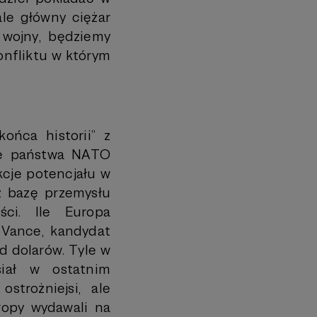
ale główny ciężar
 wojny, będziemy
onfliktu w którym
ońca historii” z
kie państwa NATO
kcje potencjału w
eż bazę przemysłu
ści. Ile Europa
 Vance, kandydat
d dolarów. Tyle w
iał w ostatnim
strożniejsi, ale
opy wydawali na