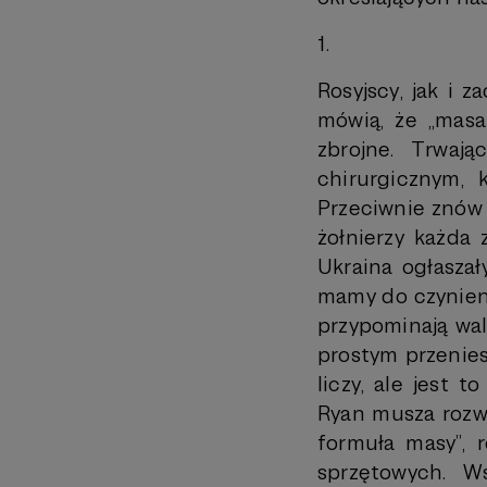
1.
Rosyjscy, jak i 
mówią, że „masa 
zbrojne. Trwają
chirurgicznym, 
Przeciwnie znów 
żołnierzy każda 
Ukraina ogłaszał
mamy do czynieni
przypominają walk
prostym przenies
liczy, ale jest 
Ryan musza rozwi
formuła masy”, 
sprzętowych. W