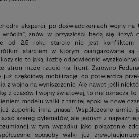
zachodni eksperci, po doświadczeniach wojny na 
wróciła”, znów, w przyszłości będą się liczyć d
ce od 2,5 roku starcie nie jest konfliktem 
krótkim starciem w którym zaangażowane są o
liczy się to jaką liczbę odpowiednio wyszkolony
ze stron może rzucić na front. Zarówno Federac
y już częściową mobilizację, co potwierdza prze
a z wojna na wyniszczenie. Ale nawet jeśli niektó
ę z czasów I wojny światowej, to nie oznacza to, 
ieniem modelu walki z tamtej epoki w nowe czas
to już zupełnie inna „masa”. Współczesne armie, 
ązać szereg dylematów, ale jednym z najważniejs
rozumianej w tym wypadku jako połączenie zdol
spółczesne sposoby walki już zrewolucjonizow