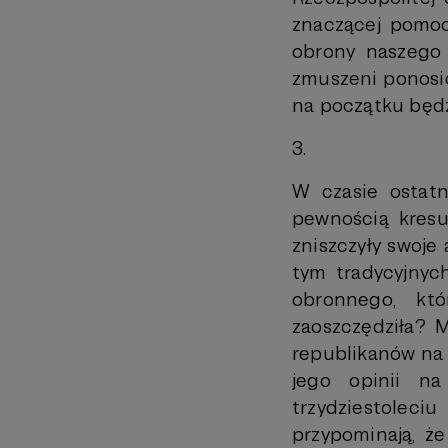
znaczącej pomocy
obrony naszego 
zmuszeni ponosić
na początku będz
3.
W czasie ostatn
pewnością kresu
zniszczyły swoje
tym tradycyjnych
obronnego, któ
zaoszczędziła? 
republikanów na 
jego opinii n
trzydziestoleci
przypominają, 