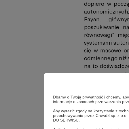
dopiero w począ
autonomicznych, 
Rayan, „główn
poszukiwanie n
równowagi” mię
systemami auto
się w masowe or
odmiennego niż w
na to doświadcze
operacyjnej i z
wojny. Przeciwn
gdzie jesteśmy s
zmodernizowany
Dbamy o Twoją prywatność i chcemy, abyś 
informacje o zasadach przetwarzania pr
obszary będą za
Aby wyrazić zgody na korzystanie z techn
wyniszczenie, al
przechowywanie przez Crowd8 sp. z o.o.
po to aby wycze
DO SERWISU.
masowych armii