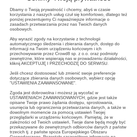
Dbamy o Twoją prywatność i chcemy, abyś w czasie
Zostań Patronem
korzystania z naszych usług czuł się komfortowo, dlatego też
poniżej prezentujemy Ci najważniejsze informacje o
zasadach przetwarzania przez nas Twoich danych
Zaloguj się
osobowych.
Aby wyrazić zgody na korzystanie z technologii
automatycznego śledzenia i zbierania danych, dostęp do
SBU
HUR
kolaboracja
współpraca z wrogiem
informacji na Twoim urządzeniu końcowym i ich
przechowywanie przez Crowd8 sp. z o.o. oraz podmioty
zamachy bombowe
amnestia
okupacja
zewnętrzne, które wspierają nas w prowadzeniu działalności,
kliknij AKCEPTUJĘ I PRZECHODZĘ DO SERWISU.
Jewhen Ananiewski
Jeśli chcesz dostosować lub zmienić swoje preferencje
dotyczące zbierania danych osobowych, wybierz opcję
"USTAWIENIA ZAAWANSOWANE".
Udostępnij
Zgoda jest dobrowolna i możesz ją wycofać w
USTAWIENIACH ZAAWANSOWANYCH, gdzie jest także
opisane Twoje prawo żądania dostępu, sprostowania,
usunięcia lub ograniczenia przetwarzania danych, a także w
dowolnym momencie za pomocą ustawień Twojej
przeglądarki w urządzeniu końcowym. Pamiętaj, że w
zależności od Twoich ustawień, Twoje dane będą mogły być
Marcin Ogdowski
przekazywane do zewnętrznych odbiorców danych z państw
trzecich tj. z państw spoza Europejskiego Obszaru
Gospodarczego. Pozostałe szczegółowe informacje na