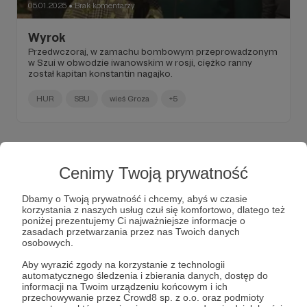
05.01.2025
Brak komentarzy
●
Wyrok
Przedwczoraj, w zamachu bombowym przeprowadzonym
w Szui w obwodzie iwanowskim w rosji, ciężko ranny
został kapitan konstantin nagajko.
HUR
SBU
wieś Groza
+5
Cenimy Twoją prywatność
Dbamy o Twoją prywatność i chcemy, abyś w czasie
korzystania z naszych usług czuł się komfortowo, dlatego też
poniżej prezentujemy Ci najważniejsze informacje o
zasadach przetwarzania przez nas Twoich danych
osobowych.
Aby wyrazić zgody na korzystanie z technologii
automatycznego śledzenia i zbierania danych, dostęp do
informacji na Twoim urządzeniu końcowym i ich
08.12.2024
Brak komentarzy
●
przechowywanie przez Crowd8 sp. z o.o. oraz podmioty