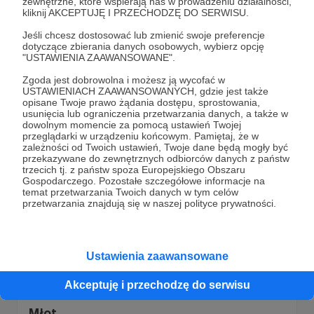
zewnętrzne, które wspierają nas w prowadzeniu działalności,
kliknij AKCEPTUJĘ I PRZECHODZĘ DO SERWISU.
Upadek
Śmieszą mnie twierdzenia, wedle których na porażce
Jeśli chcesz dostosować lub zmienić swoje preferencje
Moskwy w Syrii ucierpi Ukraina. Jeden ze
dotyczące zbierania danych osobowych, wybierz opcję
skarpetkosceptycznych gamoni pisze, że ukraiński HUR
"USTAWIENIA ZAAWANSOWANE".
sam na siebie ukręcił bicz, bo zwolnione z Bliskiego
Wschodu rosyjskie siły zostaną teraz użyte w Ukrainie. No
Zgoda jest dobrowolna i możesz ją wycofać w
Assad
Syria
wojna domowa
+5
więc pytam – jakie siły?
USTAWIENIACH ZAAWANSOWANYCH, gdzie jest także
opisane Twoje prawo żądania dostępu, sprostowania,
usunięcia lub ograniczenia przetwarzania danych, a także w
dowolnym momencie za pomocą ustawień Twojej
przeglądarki w urządzeniu końcowym. Pamiętaj, że w
zależności od Twoich ustawień, Twoje dane będą mogły być
przekazywane do zewnętrznych odbiorców danych z państw
trzecich tj. z państw spoza Europejskiego Obszaru
Gospodarczego. Pozostałe szczegółowe informacje na
temat przetwarzania Twoich danych w tym celów
przetwarzania znajdują się w naszej polityce prywatności.
Ustawienia zaawansowane
21.10.2024
Brak komentarzy
●
Akceptuję i przechodzę do serwisu
Młot