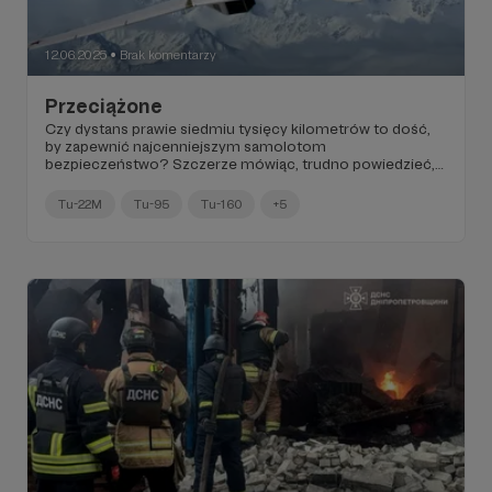
12.06.2025
Brak komentarzy
●
Przeciążone
Czy dystans prawie siedmiu tysięcy kilometrów to dość,
by zapewnić najcenniejszym samolotom
bezpieczeństwo? Szczerze mówiąc, trudno powiedzieć,
ale rosjanie innego wyjścia nie mają...
Tu-22M
Tu-95
Tu-160
+5