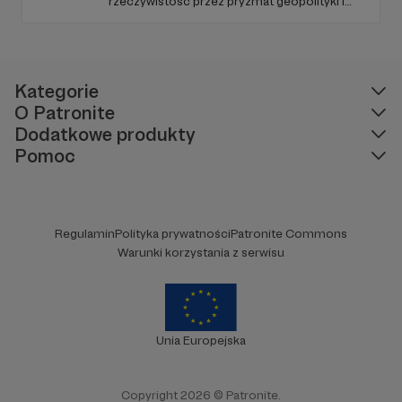
rzeczywistość przez pryzmat geopolityki i
geostrategii. Naszym celem jest uczynienie
ze Strategy&Future kluczowego źródła myśli
geopolitycznej w Polsce i w Europie.
Kategorie
O Patronite
Dodatkowe produkty
Pomoc
Regulamin
Polityka prywatności
Patronite Commons
Warunki korzystania z serwisu
Unia Europejska
Copyright 2026 © Patronite.