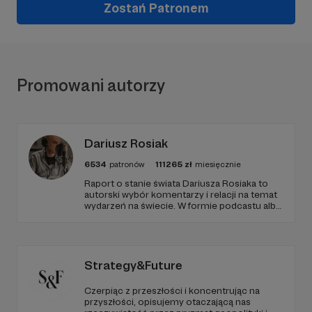
Zostań Patronem
Promowani autorzy
Dariusz Rosiak
6534
patronów
111265
zł
miesięcznie
Raport o stanie świata Dariusza Rosiaka to
autorski wybór komentarzy i relacji na temat
wydarzeń na świecie. W formie podcastu albo
programów na żywo z różnych miejsc na
ziemi.
Strategy&Future
Czerpiąc z przeszłości i koncentrując na
przyszłości, opisujemy otaczającą nas