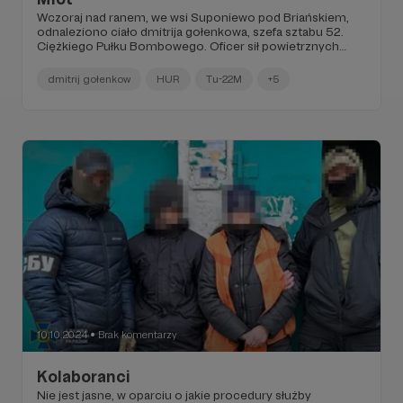
Wczoraj nad ranem, we wsi Suponiewo pod Briańskiem,
odnaleziono ciało dmitrija gołenkowa, szefa sztabu 52.
Ciężkiego Pułku Bombowego. Oficer sił powietrznych
federacji zginął od kilku uderzeń ciężkim narzędziem,
najprawdopodobniej młotem.
dmitrij gołenkow
HUR
Tu-22M
+5
10.10.2024
Brak komentarzy
●
Kolaboranci
Nie jest jasne, w oparciu o jakie procedury służby