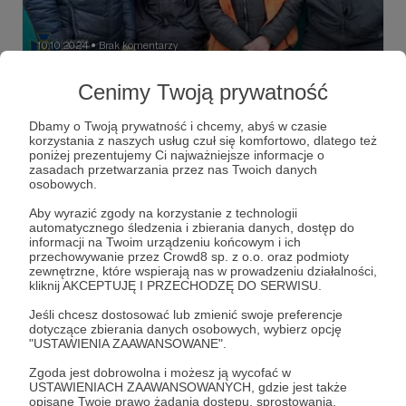
10.10.2024
Brak komentarzy
●
Kolaboranci
Cenimy Twoją prywatność
Nie jest jasne, w oparciu o jakie procedury służby
specjalne Ukrainy likwidują najbardziej zaangażowanych
Dbamy o Twoją prywatność i chcemy, abyś w czasie
kolaborantów, działających na terenach okupowanych.
korzystania z naszych usług czuł się komfortowo, dlatego też
poniżej prezentujemy Ci najważniejsze informacje o
SBU
HUR
kolaboracja
+5
zasadach przetwarzania przez nas Twoich danych
osobowych.
Aby wyrazić zgody na korzystanie z technologii
automatycznego śledzenia i zbierania danych, dostęp do
informacji na Twoim urządzeniu końcowym i ich
przechowywanie przez Crowd8 sp. z o.o. oraz podmioty
zewnętrzne, które wspierają nas w prowadzeniu działalności,
kliknij AKCEPTUJĘ I PRZECHODZĘ DO SERWISU.
Jeśli chcesz dostosować lub zmienić swoje preferencje
dotyczące zbierania danych osobowych, wybierz opcję
"USTAWIENIA ZAAWANSOWANE".
Zgoda jest dobrowolna i możesz ją wycofać w
USTAWIENIACH ZAAWANSOWANYCH, gdzie jest także
opisane Twoje prawo żądania dostępu, sprostowania,