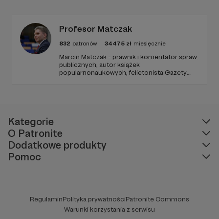
Radio Wnet jest w pełni niezależne i… wolne!
Zachowanie tej właśnie wolności zależy dziś
od Twojego wsparcia!
Profesor Matczak
832
patronów
34475
zł
miesięcznie
Marcin Matczak - prawnik i komentator spraw
publicznych, autor książek
popularnonaukowych, felietonista Gazety
Wyborczej, autor podkastów i filmów
edukacyjnych. Mówi jasno o prawie, filozofii i
języku. Promuje umiarkowanie w życiu
publicznym, walczy z plemiennością i
bańkami informacyjnymi.
Kategorie
O Patronite
Dodatkowe produkty
Pomoc
Regulamin
Polityka prywatności
Patronite Commons
Warunki korzystania z serwisu