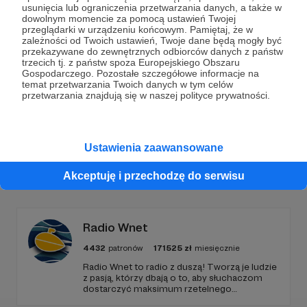
Dołącz do grona Patronów!
usunięcia lub ograniczenia przetwarzania danych, a także w
dowolnym momencie za pomocą ustawień Twojej
przeglądarki w urządzeniu końcowym. Pamiętaj, że w
Wesprzyj działalność Autora
Marcin Ogdowski
już
zależności od Twoich ustawień, Twoje dane będą mogły być
teraz!
przekazywane do zewnętrznych odbiorców danych z państw
trzecich tj. z państw spoza Europejskiego Obszaru
Gospodarczego. Pozostałe szczegółowe informacje na
temat przetwarzania Twoich danych w tym celów
Zostań Patronem
przetwarzania znajdują się w naszej polityce prywatności.
Ustawienia zaawansowane
Promowani autorzy
Akceptuję i przechodzę do serwisu
Radio Wnet
4432
patronów
171525
zł
miesięcznie
Radio Wnet to radio z duszą! Tworzą je ludzie
z pasją, którzy dbają o to, aby słuchaczom
dostarczyć maksimum rzetelnego
dziennikarstwa. A mogą to robić, ponieważ