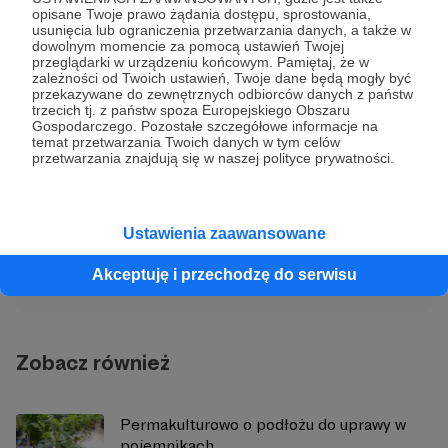
opisane Twoje prawo żądania dostępu, sprostowania,
Zaloguj się
usunięcia lub ograniczenia przetwarzania danych, a także w
dowolnym momencie za pomocą ustawień Twojej
przeglądarki w urządzeniu końcowym. Pamiętaj, że w
Udostępnij
zależności od Twoich ustawień, Twoje dane będą mogły być
przekazywane do zewnętrznych odbiorców danych z państw
trzecich tj. z państw spoza Europejskiego Obszaru
Gospodarczego. Pozostałe szczegółowe informacje na
temat przetwarzania Twoich danych w tym celów
przetwarzania znajdują się w naszej polityce prywatności.
Wojciech Górny Permisie.pl
Ustawienia zaawansowane
Zobacz profil autora
Akceptuję i przechodzę do serwisu
Zobacz również
Permakulturowo o podłożu do uprawy w
pojemnikach