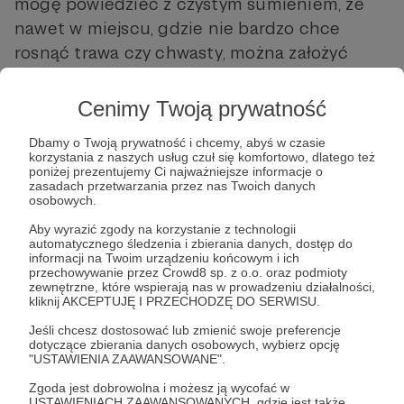
mogę powiedzieć z czystym sumieniem, że
nawet w miejscu, gdzie nie bardzo chce
rosnąć trawa czy chwasty, można założyć
permakulturowy, produktywny ogród, nie
wydając na to miliona monet. Trzeba tylko
Cenimy Twoją prywatność
wiedzieć jak.
Dbamy o Twoją prywatność i chcemy, abyś w czasie
korzystania z naszych usług czuł się komfortowo, dlatego też
poniżej prezentujemy Ci najważniejsze informacje o
zasadach przetwarzania przez nas Twoich danych
osobowych.
Aby wyrazić zgody na korzystanie z technologii
automatycznego śledzenia i zbierania danych, dostęp do
informacji na Twoim urządzeniu końcowym i ich
przechowywanie przez Crowd8 sp. z o.o. oraz podmioty
zewnętrzne, które wspierają nas w prowadzeniu działalności,
Post dostępny tylko dla Patronów
kliknij AKCEPTUJĘ I PRZECHODZĘ DO SERWISU.
Aby zobaczyć ten materiał musisz być zalogowany
Jeśli chcesz dostosować lub zmienić swoje preferencje
dotyczące zbierania danych osobowych, wybierz opcję
"USTAWIENIA ZAAWANSOWANE".
Zostań Patronem
Zgoda jest dobrowolna i możesz ją wycofać w
USTAWIENIACH ZAAWANSOWANYCH, gdzie jest także