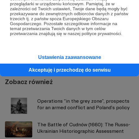
przeglądarki w urządzeniu końcowym. Pamiętaj, że w
zależności od Twoich ustawień, Twoje dane będą mogły być
przekazywane do zewnętrznych odbiorców danych z państw
trzecich tj. z państw spoza Europejskiego Obszaru
Gospodarczego. Pozostałe szczegółowe informacje na
temat przetwarzania Twoich danych w tym celów
przetwarzania znajdują się w naszej polityce prywatności.
Strategy&Future
Zobacz profil autora
Ustawienia zaawansowane
Akceptuję i przechodzę do serwisu
Zobacz również
Operations “in the grey zone”, prospects
for an armed conflict and Poland’s policy
The Battle of Cudnów (1660): The Russo-
Ukrainian Historiographic Assessment