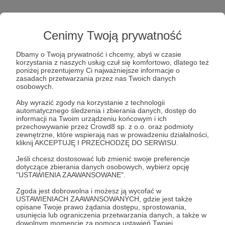
Cenimy Twoją prywatność
Dbamy o Twoją prywatność i chcemy, abyś w czasie
korzystania z naszych usług czuł się komfortowo, dlatego też
poniżej prezentujemy Ci najważniejsze informacje o
zasadach przetwarzania przez nas Twoich danych
Post dostępny tylko dla Patronów
osobowych.
Aby zobaczyć ten materiał musisz być zalogowany
Aby wyrazić zgody na korzystanie z technologii
automatycznego śledzenia i zbierania danych, dostęp do
informacji na Twoim urządzeniu końcowym i ich
przechowywanie przez Crowd8 sp. z o.o. oraz podmioty
Zostań Patronem
zewnętrzne, które wspierają nas w prowadzeniu działalności,
kliknij AKCEPTUJĘ I PRZECHODZĘ DO SERWISU.
Zaloguj się
Jeśli chcesz dostosować lub zmienić swoje preferencje
dotyczące zbierania danych osobowych, wybierz opcję
"USTAWIENIA ZAAWANSOWANE".
Jacek Bartosiak
Poland
S&F Hero
Space
Zgoda jest dobrowolna i możesz ją wycofać w
USTAWIENIACH ZAAWANSOWANYCH, gdzie jest także
opisane Twoje prawo żądania dostępu, sprostowania,
Udostępnij
usunięcia lub ograniczenia przetwarzania danych, a także w
dowolnym momencie za pomocą ustawień Twojej