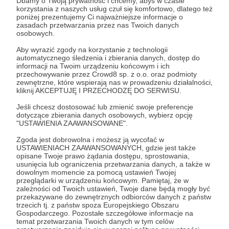
Dbamy o Twoją prywatność i chcemy, abyś w czasie
korzystania z naszych usług czuł się komfortowo, dlatego też
Jacek Bartosiak
Albert Świdziński
Marek Budzisz
poniżej prezentujemy Ci najważniejsze informacje o
zasadach przetwarzania przez nas Twoich danych
Marek Stefan
Wideo
strategia
Polska
USA
osobowych.
Aby wyrazić zgody na korzystanie z technologii
Udostępnij
automatycznego śledzenia i zbierania danych, dostęp do
informacji na Twoim urządzeniu końcowym i ich
przechowywanie przez Crowd8 sp. z o.o. oraz podmioty
zewnętrzne, które wspierają nas w prowadzeniu działalności,
kliknij AKCEPTUJĘ I PRZECHODZĘ DO SERWISU.
Jeśli chcesz dostosować lub zmienić swoje preferencje
dotyczące zbierania danych osobowych, wybierz opcję
"USTAWIENIA ZAAWANSOWANE".
Strategy&Future
Zgoda jest dobrowolna i możesz ją wycofać w
USTAWIENIACH ZAAWANSOWANYCH, gdzie jest także
Zobacz profil autora
opisane Twoje prawo żądania dostępu, sprostowania,
usunięcia lub ograniczenia przetwarzania danych, a także w
dowolnym momencie za pomocą ustawień Twojej
przeglądarki w urządzeniu końcowym. Pamiętaj, że w
zależności od Twoich ustawień, Twoje dane będą mogły być
przekazywane do zewnętrznych odbiorców danych z państw
Zobacz również
trzecich tj. z państw spoza Europejskiego Obszaru
Gospodarczego. Pozostałe szczegółowe informacje na
temat przetwarzania Twoich danych w tym celów