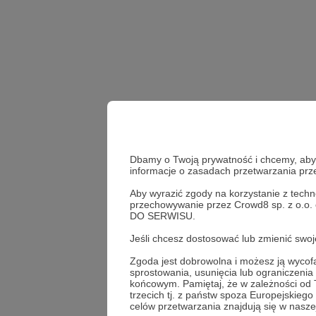
Dbamy o Twoją prywatność i chcemy, abyś 
informacje o zasadach przetwarzania pr
Aby wyrazić zgody na korzystanie z techn
przechowywanie przez Crowd8 sp. z o.o.
Tomahawk
JASSM
DO SERWISU.
Jeśli chcesz dostosować lub zmienić sw
Udostępnij
Zgoda jest dobrowolna i możesz ją wyc
sprostowania, usunięcia lub ograniczeni
końcowym. Pamiętaj, że w zależności od
trzecich tj. z państw spoza Europejskie
celów przetwarzania znajdują się w naszej
Marcin