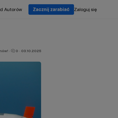
od Autorów
Zacznij zarabiać
Zaloguj się
onów!
·
0
·
03.10.2025