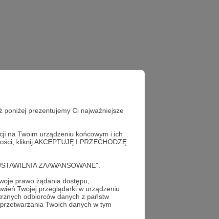
ż poniżej prezentujemy Ci najważniejsze
acji na Twoim urządzeniu końcowym i ich
alności, kliknij AKCEPTUJĘ I PRZECHODZĘ
ataki rakietowe
cję "USTAWIENIA ZAAWANSOWANE".
oje prawo żądania dostępu,
wień Twojej przeglądarki w urządzeniu
trznych odbiorców danych z państw
 przetwarzania Twoich danych w tym
profil autora