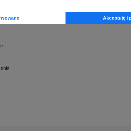
ansowane
Akceptuję i 
ar
zenia