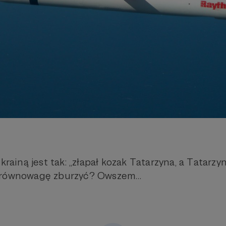
krainą jest tak: „złapał kozak Tatarzyna, a Tatarzyn
 równowagę zburzyć? Owszem…