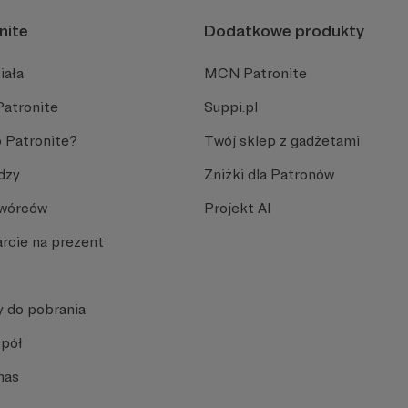
nite
Dodatkowe produkty
iała
MCN Patronite
Patronite
Suppi.pl
 Patronite?
Twój sklep z gadżetami
dzy
Zniżki dla Patronów
Twórców
Projekt AI
rcie na prezent
y do pobrania
spół
nas