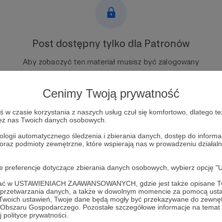
Post dostępny tylko dla Patronów
Aby zobaczyć ten materiał musisz być zalogowany
Zostań Patronem
Cenimy Twoją prywatność
Zaloguj się
w czasie korzystania z naszych usług czuł się komfortowo, dlatego te
zez nas Twoich danych osobowych.
ologii automatycznego śledzenia i zbierania danych, dostęp do inform
 oraz podmioty zewnętrzne, które wspierają nas w prowadzeniu dział
pocisk manewrujący
US Navy
drony
długie ręce
rafinerie
oje preferencje dotyczące zbierania danych osobowych, wybierz op
ofać w USTAWIENIACH ZAAWANSOWANYCH, gdzie jest także opisane Tw
a przetwarzania danych, a także w dowolnym momencie za pomocą usta
 Twoich ustawień, Twoje dane będą mogły być przekazywane do zewnę
go Obszaru Gospodarczego. Pozostałe szczegółowe informacje na temat
 polityce prywatności.
 Ogdowski
Zobacz 