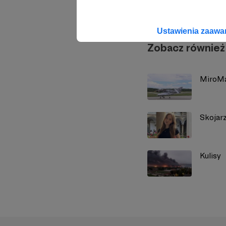
Ustawienia zaaw
Zobacz również
MiroM
Skojar
Kulisy