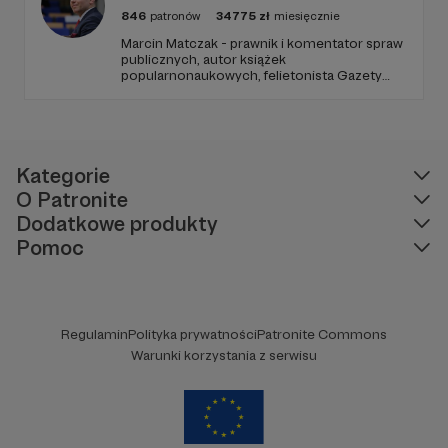
846
patronów
34775
zł
miesięcznie
Marcin Matczak - prawnik i komentator spraw
publicznych, autor książek
popularnonaukowych, felietonista Gazety
Wyborczej, autor podkastów i filmów
edukacyjnych. Mówi jasno o prawie, filozofii i
języku. Promuje umiarkowanie w życiu
publicznym, walczy z plemiennością i
bańkami informacyjnymi.
Kategorie
O Patronite
Dodatkowe produkty
Pomoc
Regulamin
Polityka prywatności
Patronite Commons
Warunki korzystania z serwisu