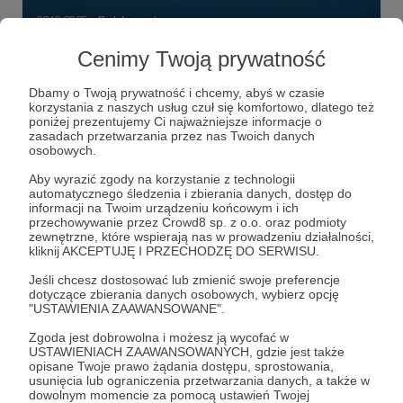
03.10.2025
Brak komentarzy
●
Cenimy Twoją prywatność
Obuch
W wojnie rosji z Ukrainą jest tak: „złapał kozak Tatarzyna, a
Dbamy o Twoją prywatność i chcemy, abyś w czasie
Tatarzyn za łeb trzyma”. Czy coś może tę równowagę
korzystania z naszych usług czuł się komfortowo, dlatego też
zburzyć? Owszem…
poniżej prezentujemy Ci najważniejsze informacje o
zasadach przetwarzania przez nas Twoich danych
Tomahawk
JASSM
pocisk manewrujący
+5
osobowych.
Aby wyrazić zgody na korzystanie z technologii
automatycznego śledzenia i zbierania danych, dostęp do
informacji na Twoim urządzeniu końcowym i ich
przechowywanie przez Crowd8 sp. z o.o. oraz podmioty
zewnętrzne, które wspierają nas w prowadzeniu działalności,
kliknij AKCEPTUJĘ I PRZECHODZĘ DO SERWISU.
Jeśli chcesz dostosować lub zmienić swoje preferencje
dotyczące zbierania danych osobowych, wybierz opcję
"USTAWIENIA ZAAWANSOWANE".
Zgoda jest dobrowolna i możesz ją wycofać w
USTAWIENIACH ZAAWANSOWANYCH, gdzie jest także
opisane Twoje prawo żądania dostępu, sprostowania,
usunięcia lub ograniczenia przetwarzania danych, a także w
dowolnym momencie za pomocą ustawień Twojej
03.11.2022
Brak komentarzy
●