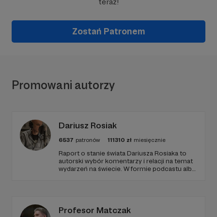
teraz!
Zostań Patronem
Promowani autorzy
Dariusz Rosiak
6537
patronów
111310
zł
miesięcznie
Raport o stanie świata Dariusza Rosiaka to
autorski wybór komentarzy i relacji na temat
wydarzeń na świecie. W formie podcastu albo
programów na żywo z różnych miejsc na
ziemi.
Profesor Matczak