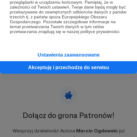
przeglądarki w urządzeniu końcowym. Pamiętaj, że w
zależności od Twoich ustawień, Twoje dane będą mogły być
"Łaskawca"
przekazywane do zewnętrznych odbiorców danych z państw
trzecich tj. z państw spoza Europejskiego Obszaru
Rzecz o tym, jak wymiękł putin. Premiera wpisu na
Gospodarczego. Pozostałe szczegółowe informacje na
Patronite!
temat przetwarzania Twoich danych w tym celów
przetwarzania znajdują się w naszej polityce prywatności.
Władimir Putin
rosja
rosjanie
+4
Ustawienia zaawansowane
Akceptuję i przechodzę do serwisu
Dołącz do grona Patronów!
Wesprzyj działalność Autora
Marcin Ogdowski
już