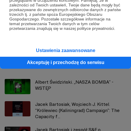
przeglądarki w urządzeniu końcowym. Pamiętaj, że w
zależności od Twoich ustawień, Twoje dane będą mogły być
przekazywane do zewnętrznych odbiorców danych z państw
trzecich tj. z państw spoza Europejskiego Obszaru
Gospodarczego. Pozostałe szczegółowe informacje na
Strategy&Future
temat przetwarzania Twoich danych w tym celów
przetwarzania znajdują się w naszej polityce prywatności.
Zobacz profil autora
Ustawienia zaawansowane
Akceptuję i przechodzę do serwisu
Zobacz również
Albert Świdziński. „NASZA BOMBA” -
WSTĘP
Jacek Bartosiak, Wojciech J. Kittel.
“Królewiec (Kaliningrad) Campaign”: The
Capacity f...
Jacek Bartosiak i zespół S&F o