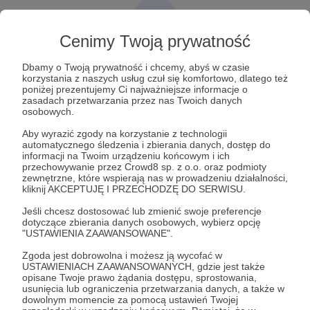
Cenimy Twoją prywatność
Post dostępny tylko dla Patronów
Dbamy o Twoją prywatność i chcemy, abyś w czasie
korzystania z naszych usług czuł się komfortowo, dlatego też
Aby zobaczyć ten materiał musisz być zalogowany
poniżej prezentujemy Ci najważniejsze informacje o
zasadach przetwarzania przez nas Twoich danych
osobowych.
Zostań Patronem
Aby wyrazić zgody na korzystanie z technologii
automatycznego śledzenia i zbierania danych, dostęp do
informacji na Twoim urządzeniu końcowym i ich
Zaloguj się
przechowywanie przez Crowd8 sp. z o.o. oraz podmioty
zewnętrzne, które wspierają nas w prowadzeniu działalności,
kliknij AKCEPTUJĘ I PRZECHODZĘ DO SERWISU.
Marek Stefan
S&F Hero
USA
Świat
Chiny
NATO
Jeśli chcesz dostosować lub zmienić swoje preferencje
dotyczące zbierania danych osobowych, wybierz opcję
Rosja
Bliski Wschód
"USTAWIENIA ZAAWANSOWANE".
Zgoda jest dobrowolna i możesz ją wycofać w
Udostępnij
USTAWIENIACH ZAAWANSOWANYCH, gdzie jest także
opisane Twoje prawo żądania dostępu, sprostowania,
usunięcia lub ograniczenia przetwarzania danych, a także w
dowolnym momencie za pomocą ustawień Twojej