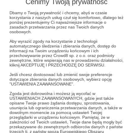
Post dostępny tylko dla Patronów
Cenimy Twoją prywatność
Aby zobaczyć ten materiał musisz być zalogowany
Dbamy o Twoją prywatność i chcemy, abyś w czasie
korzystania z naszych usług czuł się komfortowo, dlatego też
poniżej prezentujemy Ci najważniejsze informacje o
zasadach przetwarzania przez nas Twoich danych
Zostań Patronem
osobowych.
Aby wyrazić zgody na korzystanie z technologii
Zaloguj się
automatycznego śledzenia i zbierania danych, dostęp do
informacji na Twoim urządzeniu końcowym i ich
przechowywanie przez Crowd8 sp. z o.o. oraz podmioty
zewnętrzne, które wspierają nas w prowadzeniu działalności,
SIPRI
NATO
Chiny
Niemcy
zbrojenia
Europa
kliknij AKCEPTUJĘ I PRZECHODZĘ DO SERWISU.
Indo-Pacyfik
USA
Jeśli chcesz dostosować lub zmienić swoje preferencje
dotyczące zbierania danych osobowych, wybierz opcję
"USTAWIENIA ZAAWANSOWANE".
Udostępnij
Zgoda jest dobrowolna i możesz ją wycofać w
USTAWIENIACH ZAAWANSOWANYCH, gdzie jest także
opisane Twoje prawo żądania dostępu, sprostowania,
usunięcia lub ograniczenia przetwarzania danych, a także w
dowolnym momencie za pomocą ustawień Twojej
przeglądarki w urządzeniu końcowym. Pamiętaj, że w
zależności od Twoich ustawień, Twoje dane będą mogły być
przekazywane do zewnętrznych odbiorców danych z państw
Marcin Ogdowski
trzecich tj. z państw spoza Europejskiego Obszaru