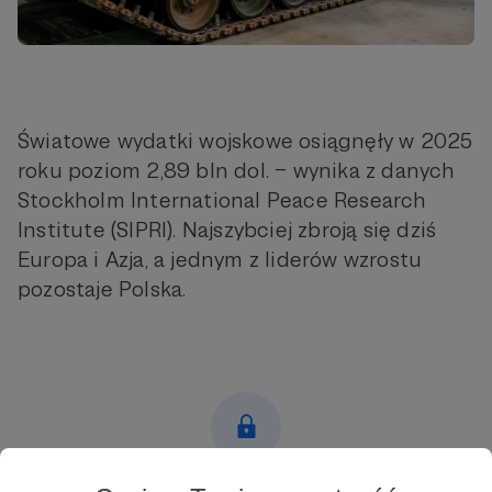
Światowe wydatki wojskowe osiągnęły w 2025
roku poziom 2,89 bln dol. – wynika z danych
Stockholm International Peace Research
Institute (SIPRI). Najszybciej zbroją się dziś
Europa i Azja, a jednym z liderów wzrostu
pozostaje Polska.