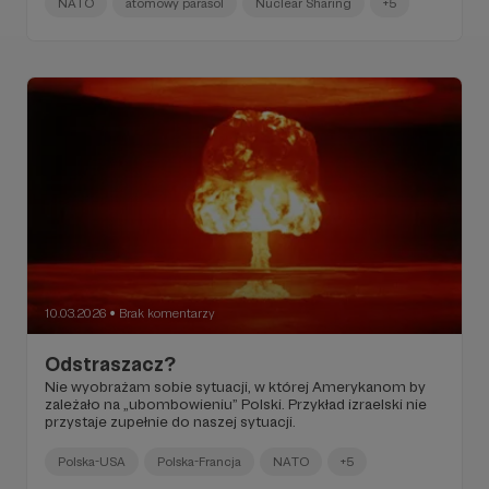
NATO
atomowy parasol
Nuclear Sharing
+5
10.03.2026
Brak komentarzy
●
Odstraszacz?
Nie wyobrażam sobie sytuacji, w której Amerykanom by
zależało na „ubombowieniu” Polski. Przykład izraelski nie
przystaje zupełnie do naszej sytuacji.
Polska-USA
Polska-Francja
NATO
+5