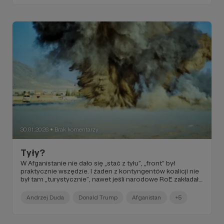
30.01.2026
Brak komentarzy
●
Tyły?
W Afganistanie nie dało się „stać z tyłu”, „front” był
praktycznie wszędzie. I żaden z kontyngentów koalicji nie
był tam „turystycznie”, nawet jeśli narodowe RoE zakładało
ograniczony udział w walkach. Talibowie się takimi
szczegółami nie przejmowali – atakowali także oddziały
Andrzej Duda
Donald Trump
Afganistan
+5
zaangażowane w działania humanitarne.