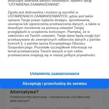
dotyczące zbierania danych osobowych, wybierz opcję
International Peace Research Institute (SIPRI). Najszybciej
"USTAWIENIA ZAAWANSOWANE".
zbroją się dziś Europa i Azja, a jednym z liderów wzrostu
pozostaje Polska.
SIPRI
NATO
Chiny
+5
Zgoda jest dobrowolna i możesz ją wycofać w
USTAWIENIACH ZAAWANSOWANYCH, gdzie jest także
opisane Twoje prawo żądania dostępu, sprostowania,
usunięcia lub ograniczenia przetwarzania danych, a także w
dowolnym momencie za pomocą ustawień Twojej
przeglądarki w urządzeniu końcowym. Pamiętaj, że w
zależności od Twoich ustawień, Twoje dane będą mogły być
przekazywane do zewnętrznych odbiorców danych z państw
trzecich tj. z państw spoza Europejskiego Obszaru
Gospodarczego. Pozostałe szczegółowe informacje na
temat przetwarzania Twoich danych w tym celów
przetwarzania znajdują się w naszej polityce prywatności.
Ustawienia zaawansowane
18.03.2026
Brak komentarzy
●
Akceptuję i przechodzę do serwisu
Alternatywa?
Polska bomba atomowa – konieczność czy fałszywa
alternatywa?