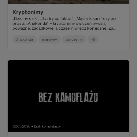
Kryptonimy
„Dzielny dzik”, „Bystry epifaktor”, „Mądry lekarz” czy po
prostu „Anakonda” – kryptonimy ćwiczeń bywają
poważne, zagadkowe, a czasem wręcz komiczne. Za
każdą taką nazwą stoi jednak zestaw zasad,
wielostopniowy proces uzgodnień i logika, której
Anakonda
manewry
ćwiczenia
+5
przeciętny obserwator zwykle nie dostrzega.
22.05.2026
Brak komentarzy
●