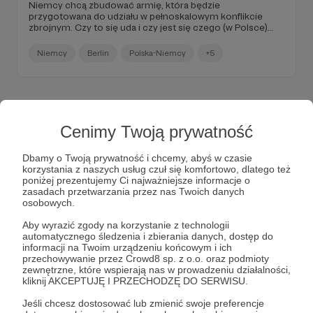
Niemcy chcą zbudować armię, która będzie
przygotowana do udziału w pełnoskalowym konflikcie
zbrojnym. Czy to się uda i czy jest się czego (w Polsce)
bać?
Niemcy
Berlin
Polska-Niemcy
+5
Cenimy Twoją prywatność
Dbamy o Twoją prywatność i chcemy, abyś w czasie
korzystania z naszych usług czuł się komfortowo, dlatego też
poniżej prezentujemy Ci najważniejsze informacje o
zasadach przetwarzania przez nas Twoich danych
osobowych.
Aby wyrazić zgody na korzystanie z technologii
automatycznego śledzenia i zbierania danych, dostęp do
informacji na Twoim urządzeniu końcowym i ich
28.04.2026
Brak komentarzy
●
przechowywanie przez Crowd8 sp. z o.o. oraz podmioty
zewnętrzne, które wspierają nas w prowadzeniu działalności,
kliknij AKCEPTUJĘ I PRZECHODZĘ DO SERWISU.
Biliony...
Światowe wydatki wojskowe osiągnęły w 2025 roku
Jeśli chcesz dostosować lub zmienić swoje preferencje
poziom 2,89 bln dol. – wynika z danych Stockholm