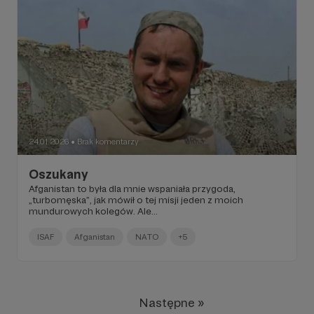
24.01.2026
Brak komentarzy
●
Oszukany
Afganistan to była dla mnie wspaniała przygoda,
„turbomęska”, jak mówił o tej misji jeden z moich
mundurowych kolegów. Ale...
ISAF
Afganistan
NATO
+5
Następne »