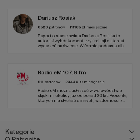
Dariusz Rosiak
6529
patronów
111185
zł
miesięcznie
Raport o stanie świata Dariusza Rosiaka to
autorski wybór komentarzy i relacji na temat
wydarzeń na świecie. W formie podcastu albo
programów na żywo z różnych miejsc na
ziemi.
Radio eM 107,6 fm
511
patronów
23440
zł
miesięcznie
Radio eM można usłyszeć w województwie
śląskim i okolicy już od ponad 20 lat. Piosenki,
których nie słychać u innych, wiadomości z
regionu, wartościowe treści, no i dobry
humor. To wszystko znajdziecie u nas.
Jesteście z nami każdego dnia, a teraz
zachęcamy - zostańcie naszymi Patronami!
Kategorie
O Patronite