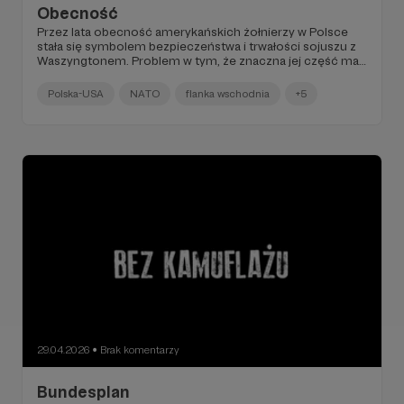
Obecność
Przez lata obecność amerykańskich żołnierzy w Polsce
stała się symbolem bezpieczeństwa i trwałości sojuszu z
Waszyngtonem. Problem w tym, że znaczna jej część ma
charakter rotacyjny i pozostaje uzależniona od
politycznych decyzji podejmowanych za oceanem.
Polska-USA
NATO
flanka wschodnia
+5
29.04.2026
Brak komentarzy
●
Bundesplan