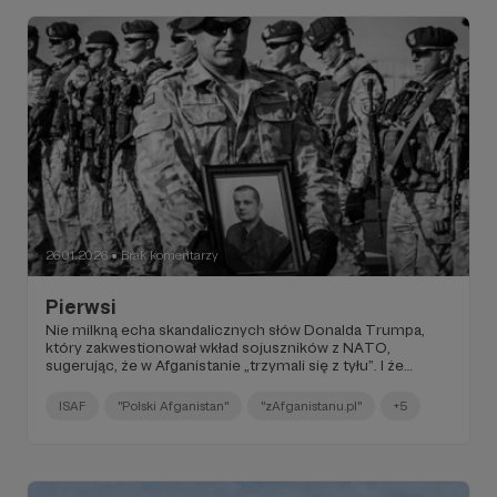
26.01.2026
Brak komentarzy
●
Pierwsi
Nie milkną echa skandalicznych słów Donalda Trumpa,
który zakwestionował wkład sojuszników z NATO,
sugerując, że w Afganistanie „trzymali się z tyłu”. I że
Ameryka ich nie potrzebowała.
ISAF
"Polski Afganistan"
"zAfganistanu.pl"
+5