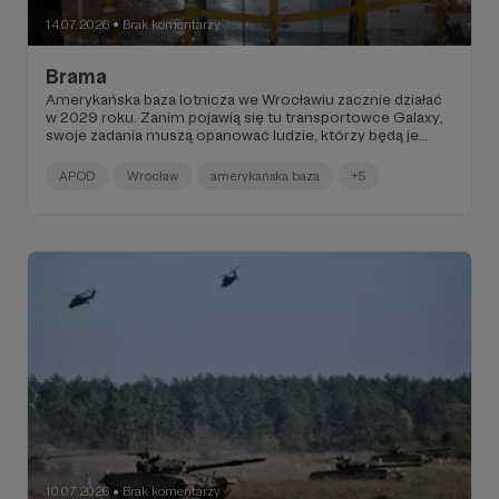
14.07.2026
Brak komentarzy
●
Brama
Amerykańska baza lotnicza we Wrocławiu zacznie działać
w 2029 roku. Zanim pojawią się tu transportowce Galaxy,
swoje zadania muszą opanować ludzie, którzy będą je
przyjmować, analizować pogodę, kierować ruchem na
płycie, rozładowywać sprzęt.
APOD
Wrocław
amerykańska baza
+5
10.07.2026
Brak komentarzy
●