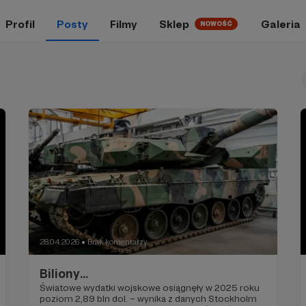
Profil
Posty
Filmy
Sklep
Galeria
NOWOŚĆ
28.04.2026
Brak komentarzy
●
Biliony...
Światowe wydatki wojskowe osiągnęły w 2025 roku
poziom 2,89 bln dol. – wynika z danych Stockholm