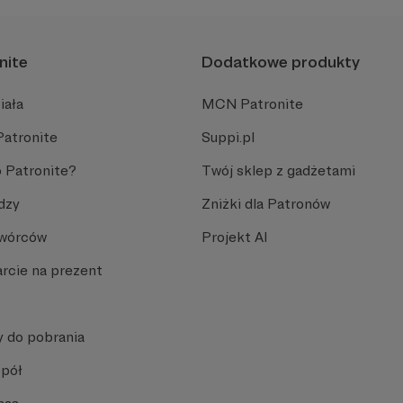
nite
Dodatkowe produkty
iała
MCN Patronite
Patronite
Suppi.pl
 Patronite?
Twój sklep z gadżetami
dzy
Zniżki dla Patronów
Twórców
Projekt AI
rcie na prezent
y do pobrania
spół