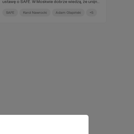
ustawę o SAFE. W Moskwie dobrze wiedzą, że unijne
pieniądze i tak do Polski trafią.
SAFE
Karol Nawrocki
Adam Glapiński
+5