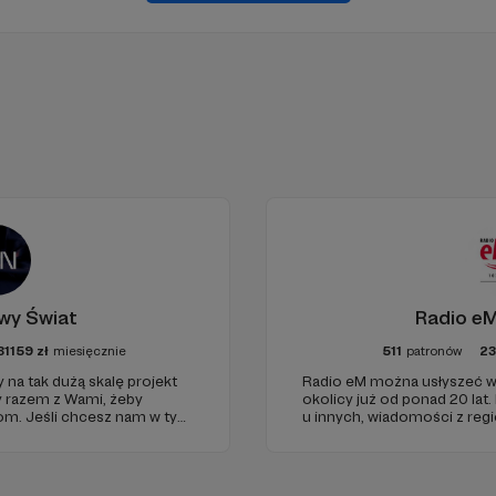
wy Świat
Radio eM
81159
zł
miesięcznie
511
patronów
2
 na tak dużą skalę projekt
Radio eM można usłyszeć w
y razem z Wami, żeby
okolicy już od ponad 20 lat.
iom. Jeśli chcesz nam w tym
u innych, wiadomości z regi
nie zabraknie. :)
dobry humor. To wszystko z
nami każdego dnia, a teraz
naszymi Patronami!