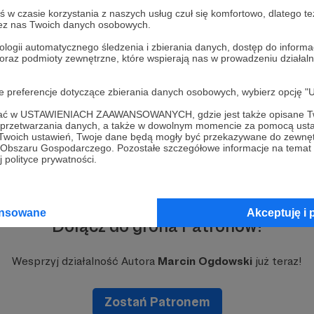
Badań nad Pokojem (SIPRI).
w czasie korzystania z naszych usług czuł się komfortowo, dlatego te
zez nas Twoich danych osobowych.
ologii automatycznego śledzenia i zbierania danych, dostęp do inform
 oraz podmioty zewnętrzne, które wspierają nas w prowadzeniu dział
oje preferencje dotyczące zbierania danych osobowych, wybierz op
ofać w USTAWIENIACH ZAAWANSOWANYCH, gdzie jest także opisane Tw
a przetwarzania danych, a także w dowolnym momencie za pomocą usta
 Twoich ustawień, Twoje dane będą mogły być przekazywane do zewnę
go Obszaru Gospodarczego. Pozostałe szczegółowe informacje na temat
 polityce prywatności.
ansowane
Akceptuję i 
Dołącz do grona Patronów!
Wesprzyj działalność Autora
Marcin Ogdowski
już teraz!
Zostań Patronem