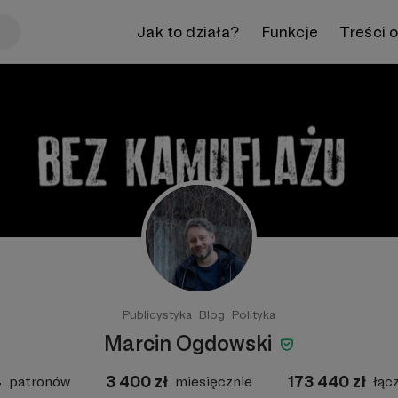
Jak to działa?
Funkcje
Treści 
Publicystyka
Blog
Polityka
Marcin Ogdowski
4
3 400
zł
173 440
zł
patronów
miesięcznie
łąc