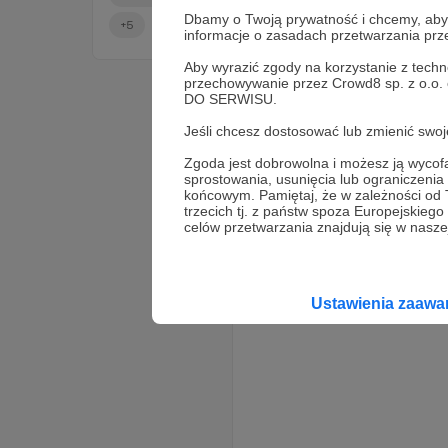
Dbamy o Twoją prywatność i chcemy, abyś 
+5
informacje o zasadach przetwarzania pr
Aby wyrazić zgody na korzystanie z techn
przechowywanie przez Crowd8 sp. z o.o.
DO SERWISU.
Jeśli chcesz dostosować lub zmienić sw
Zgoda jest dobrowolna i możesz ją wyc
sprostowania, usunięcia lub ograniczeni
końcowym. Pamiętaj, że w zależności od
trzecich tj. z państw spoza Europejskie
celów przetwarzania znajdują się w naszej
Ustawienia zaaw