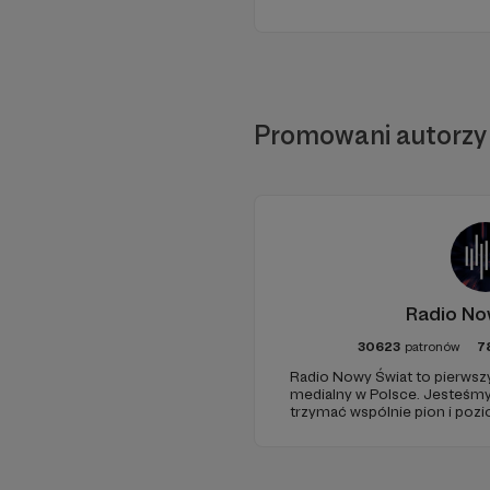
Promowani autorzy
Radio No
30623
patronów
7
Radio Nowy Świat to pierwszy
medialny w Polsce. Jesteśm
trzymać wspólnie pion i poz
pomóc - zapraszamy, miejsca 