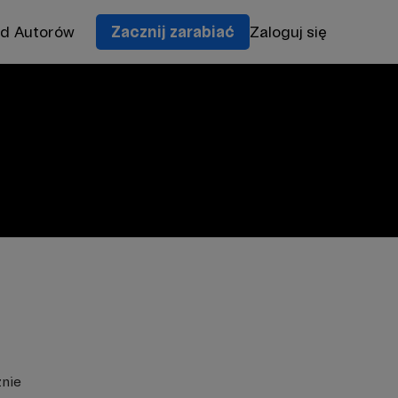
od Autorów
Zacznij zarabiać
Zaloguj się
znie