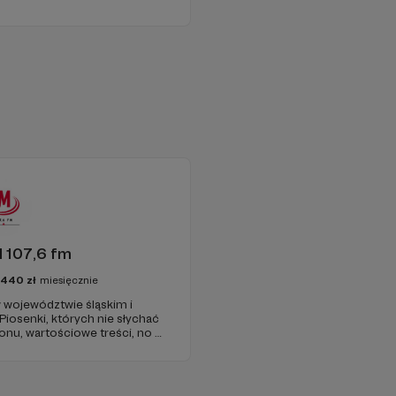
 107,6 fm
3440
zł
miesięcznie
 województwie śląskim i
 Piosenki, których nie słychać
onu, wartościowe treści, no i
najdziecie u nas. Jesteście z
 zachęcamy - zostańcie