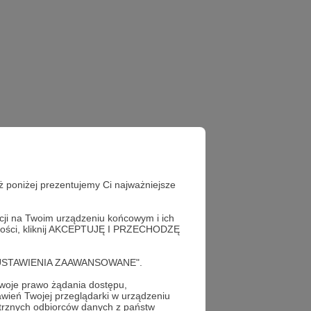
ż poniżej prezentujemy Ci najważniejsze
acji na Twoim urządzeniu końcowym i ich
alności, kliknij AKCEPTUJĘ I PRZECHODZĘ
cję "USTAWIENIA ZAAWANSOWANE".
oje prawo żądania dostępu,
wień Twojej przeglądarki w urządzeniu
trznych odbiorców danych z państw