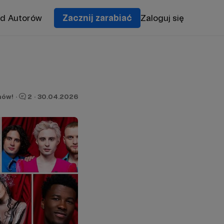
od Autorów
Zacznij zarabiać
Zaloguj się
nów!
·
2
·
30.04.2026