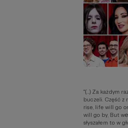
"(...) Za każdym 
buczeli. Część z 
rise, life will go
will go by, But w
słyszałem to w gł