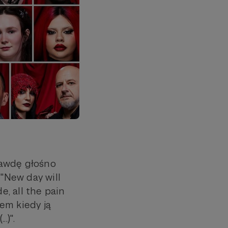
prawdę głośno
 "New day will
de, all the pain
zem kiedy ją
.)".