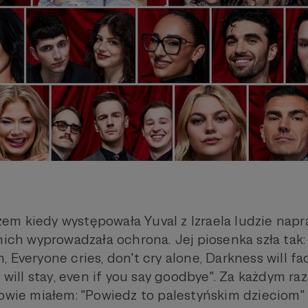
razem kiedy występowała Yuval z Izraela ludzie na
nich wyprowadzała ochrona. Jej piosenka szła tak:
 on, Everyone cries, don't cry alone, Darkness will fa
е will stay, even if you say goodbye". Za każdym ra
owie miałem: "Powiedz to palestyńskim dzieciom" (..