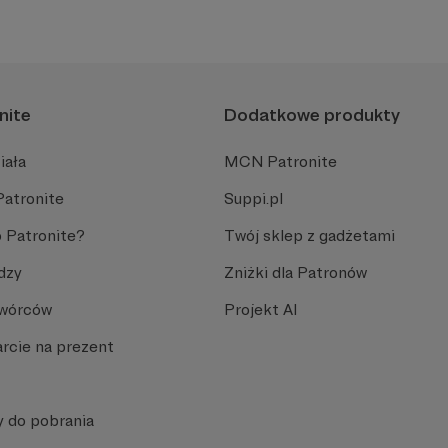
nite
Dodatkowe produkty
iała
MCN Patronite
Patronite
Suppi.pl
 Patronite?
Twój sklep z gadżetami
dzy
Zniżki dla Patronów
Twórców
Projekt AI
rcie na prezent
y do pobrania