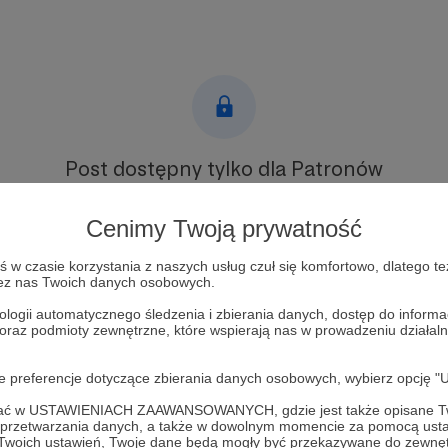
Post dostępny tylko dla Patronów
Aby zobaczyć ten materiał musisz być zalogowany
Cenimy Twoją prywatność
Zostań Patronem
w czasie korzystania z naszych usług czuł się komfortowo, dlatego te
zez nas Twoich danych osobowych.
Zaloguj się
ologii automatycznego śledzenia i zbierania danych, dostęp do inform
 oraz podmioty zewnętrzne, które wspierają nas w prowadzeniu dział
ki Eurowizyjne
Eurowizja
Muzyka
Izrael
oje preferencje dotyczące zbierania danych osobowych, wybierz op
ofać w USTAWIENIACH ZAAWANSOWANYCH, gdzie jest także opisane Tw
a przetwarzania danych, a także w dowolnym momencie za pomocą usta
 Twoich ustawień, Twoje dane będą mogły być przekazywane do zewnę