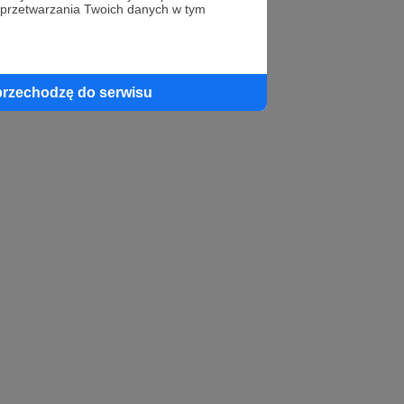
 przetwarzania Twoich danych w tym
profil autora
przechodzę do serwisu