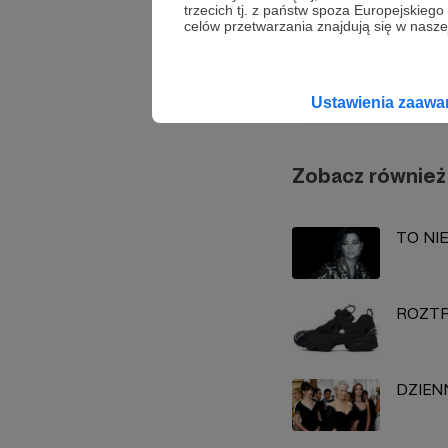
trzecich tj. z państw spoza Europejskie
celów przetwarzania znajdują się w naszej
Bartek 
Ustawienia zaaw
Zobacz również
TO NIE
ROZTR
DZIEN