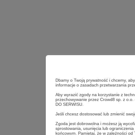
Dbamy o Twoją prywatność i chcemy, abyś 
informacje o zasadach przetwarzania pr
Aby wyrazić zgody na korzystanie z techn
przechowywanie przez Crowd8 sp. z o.o.
DO SERWISU.
Bartek Fetysz
Dzienni
Jeśli chcesz dostosować lub zmienić sw
Zgoda jest dobrowolna i możesz ją wyc
sprostowania, usunięcia lub ograniczeni
Udostępnij
końcowym. Pamiętaj, że w zależności od