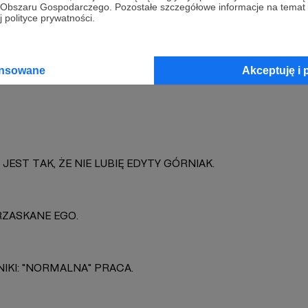
go Obszaru Gospodarczego. Pozostałe szczegółowe informacje na temat
 polityce prywatności.
Fetysz
Zobacz 
ansowane
Akceptuję i 
 JEST TAK, ŻE NIE LUBIĘ EDYTY GÓRNIAK.
ZASKANE EGO.
NIKI: "NORMALNA" PRACA.