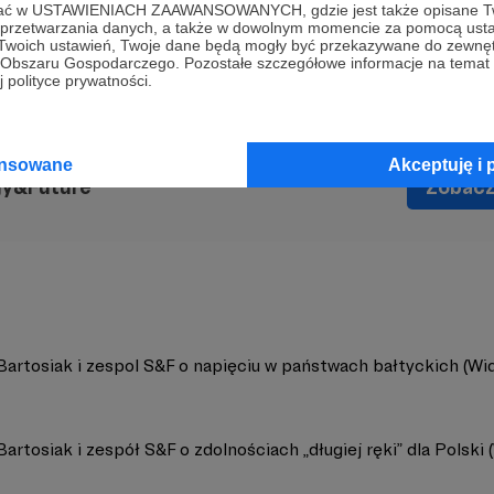
ofać w USTAWIENIACH ZAAWANSOWANYCH, gdzie jest także opisane Tw
ero
Białoruś
Rosja
Ukraina
USA
Wielka strategia
a przetwarzania danych, a także w dowolnym momencie za pomocą usta
 Twoich ustawień, Twoje dane będą mogły być przekazywane do zewnę
go Obszaru Gospodarczego. Pozostałe szczegółowe informacje na temat
 polityce prywatności.
ansowane
Akceptuję i 
gy&Future
Zobacz 
Bartosiak i zespol S&F o napięciu w państwach bałtyckich (Wi
artosiak i zespół S&F o zdolnościach „długiej ręki” dla Polski 