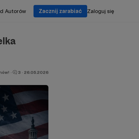
od Autorów
Zacznij zarabiać
Zaloguj się
elka
onów!
·
3
·
26.05.2026