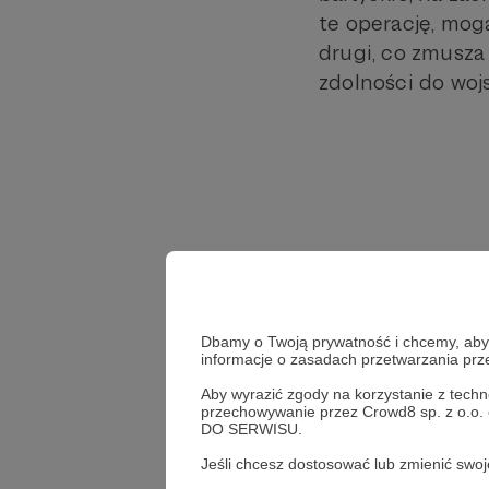
te operację, mogą
drugi, co zmusza
zdolności do woj
Dbamy o Twoją prywatność i chcemy, abyś 
informacje o zasadach przetwarzania pr
Aby wyrazić zgody na korzystanie z techn
przechowywanie przez Crowd8 sp. z o.o.
DO SERWISU.
Jeśli chcesz dostosować lub zmienić sw