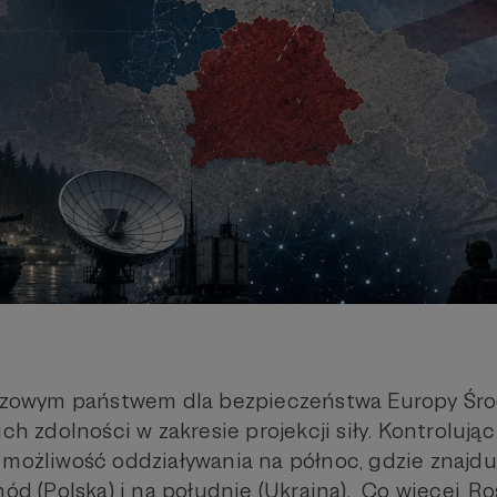
uczowym państwem dla bezpieczeństwa Europy Śro
ich zdolności w zakresie projekcji siły. Kontroluj
 możliwość oddziaływania na północ, gdzie znajdu
hód (Polska) i na południe (Ukraina). Co więcej, Ro