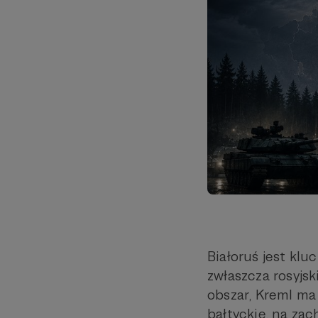
Białoruś jest kl
zwłaszcza rosyjsk
obszar, Kreml ma
bałtyckie, na zac