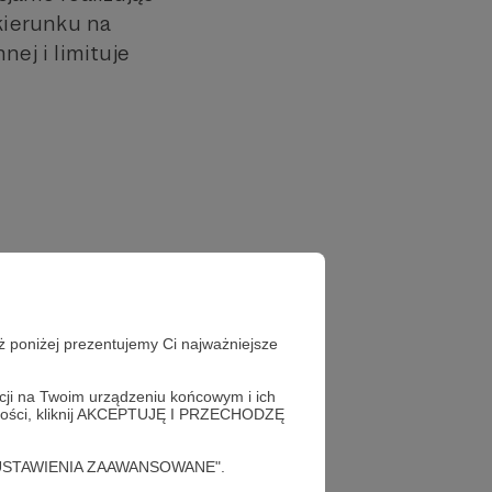
 kierunku na
ej i limituje
ż poniżej prezentujemy Ci najważniejsze
acji na Twoim urządzeniu końcowym i ich
alności, kliknij AKCEPTUJĘ I PRZECHODZĘ
cję "USTAWIENIA ZAAWANSOWANE".