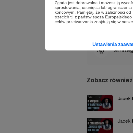
Zgoda jest dobrowolna i możesz ją wyc
Marek Budzisz
S&F H
sprostowania, usunięcia lub ograniczeni
końcowym. Pamiętaj, że w zależności od
trzecich tj. z państw spoza Europejskie
celów przetwarzania znajdują się w naszej
Udostępnij
Ustawienia zaaw
Strate
Zobacz również
Jacek 
Jacek B