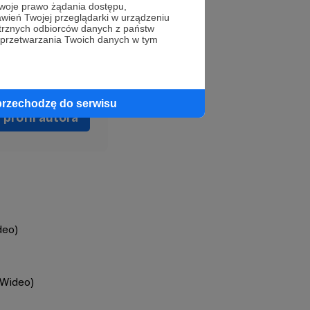
oje prawo żądania dostępu,
wień Twojej przeglądarki w urządzeniu
trznych odbiorców danych z państw
 przetwarzania Twoich danych w tym
przechodzę do serwisu
profil autora
deo)
(Wideo)