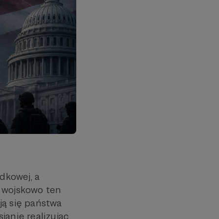
dkowej, a
ąc wojskowo ten
ją się państwa
sjanie realizując