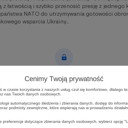
 z łatwością i szybko przenosić presję z jednego
 państwa NATO do utrzymywania gotowości obronn
skowego wsparcia Ukrainy...
Post dostępny tylko dla Patronów
Cenimy Twoją prywatność
Aby zobaczyć ten materiał musisz być zalogowany
w czasie korzystania z naszych usług czuł się komfortowo, dlatego te
zez nas Twoich danych osobowych.
Zostań Patronem
ologii automatycznego śledzenia i zbierania danych, dostęp do inform
 oraz podmioty zewnętrzne, które wspierają nas w prowadzeniu dział
Zaloguj się
oje preferencje dotyczące zbierania danych osobowych, wybierz op