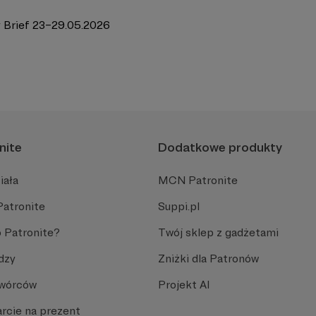
 Brief 23–29.05.2026
nite
Dodatkowe produkty
iała
MCN Patronite
Patronite
Suppi.pl
 Patronite?
Twój sklep z gadżetami
dzy
Zniżki dla Patronów
Twórców
Projekt AI
rcie na prezent