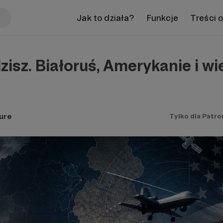
Jak to działa?
Funkcje
Treści 
isz. Białoruś, Amerykanie i wi
ure
Tylko dla Patr