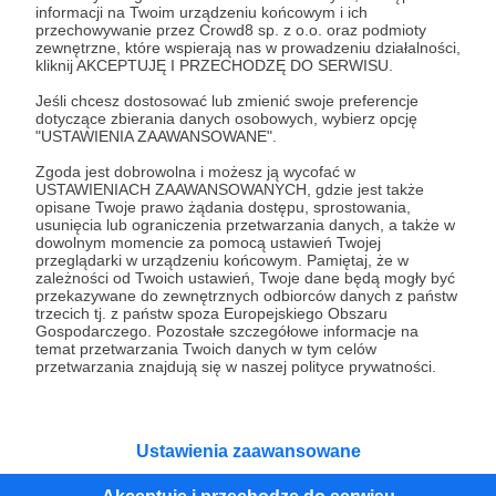
Wesprzyj działalność Autora
Potem-o-tem
już teraz!
informacji na Twoim urządzeniu końcowym i ich
przechowywanie przez Crowd8 sp. z o.o. oraz podmioty
zewnętrzne, które wspierają nas w prowadzeniu działalności,
kliknij AKCEPTUJĘ I PRZECHODZĘ DO SERWISU.
Zostań Patronem
Jeśli chcesz dostosować lub zmienić swoje preferencje
dotyczące zbierania danych osobowych, wybierz opcję
"USTAWIENIA ZAAWANSOWANE".
Zgoda jest dobrowolna i możesz ją wycofać w
USTAWIENIACH ZAAWANSOWANYCH, gdzie jest także
Promowani autorzy
opisane Twoje prawo żądania dostępu, sprostowania,
usunięcia lub ograniczenia przetwarzania danych, a także w
dowolnym momencie za pomocą ustawień Twojej
przeglądarki w urządzeniu końcowym. Pamiętaj, że w
zależności od Twoich ustawień, Twoje dane będą mogły być
Tetrycy
przekazywane do zewnętrznych odbiorców danych z państw
trzecich tj. z państw spoza Europejskiego Obszaru
1820
patronów
37105
zł
miesięcznie
Gospodarczego. Pozostałe szczegółowe informacje na
temat przetwarzania Twoich danych w tym celów
Przekonaliście nas do Patronite i oto
przetwarzania znajdują się w naszej polityce prywatności.
jesteśmy. Ale nie ma progów. Każdy, kto coś
nam da, może liczyć na to samo: dozgonną
wdzięczność i miejsce na przewijanym pasku
sponsorskim w piątkowych odcinkach.
Zmienimy to, jeśli uznacie, że mamy zmienić.
Ustawienia zaawansowane
Cezary Gutowski