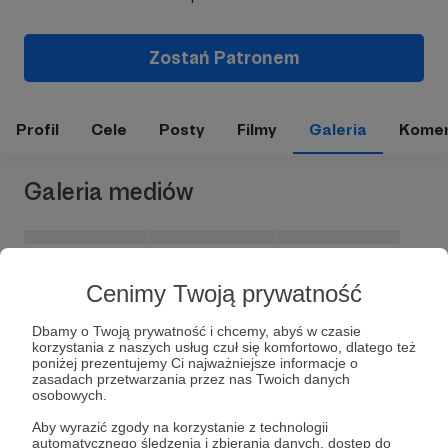
Zostań Patronem
Profil
Cele
Posty
Filmy
Galeria
Komen
Galeria mediów
Cenimy Twoją prywatność
Dbamy o Twoją prywatność i chcemy, abyś w czasie
korzystania z naszych usług czuł się komfortowo, dlatego też
poniżej prezentujemy Ci najważniejsze informacje o
zasadach przetwarzania przez nas Twoich danych
osobowych.
Dołącz do grona Patronów!
Aby wyrazić zgody na korzystanie z technologii
automatycznego śledzenia i zbierania danych, dostęp do