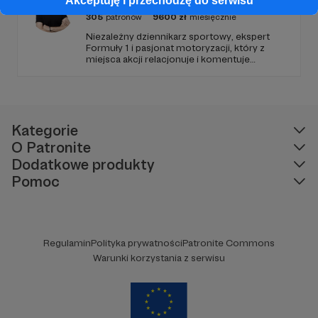
Akceptuję i przechodzę do serwisu
305
patronów
9600
zł
miesięcznie
Niezależny dziennikarz sportowy, ekspert
Formuły 1 i pasjonat motoryzacji, który z
miejsca akcji relacjonuje i komentuje
najważniejsze wydarzenia światowego
motorsportu. Dołącz do społeczności
pasjonatów i bądź zawsze gościem VIP – w
centrum akcji sportu samochodowego na
najwyższym poziomie.
Kategorie
O Patronite
Dodatkowe produkty
Pomoc
Regulamin
Polityka prywatności
Patronite Commons
Warunki korzystania z serwisu