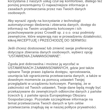
korzystania z naszych usług czuł się komfortowo, dlatego też
"Nie jest ważne jak szybko, nie jest ważne jak
poniżej prezentujemy Ci najważniejsze informacje o
daleko, ale ważne, że razem".
zasadach przetwarzania przez nas Twoich danych
osobowych.
Aby wyrazić zgody na korzystanie z technologii
automatycznego śledzenia i zbierania danych, dostęp do
Rozwiń opis
informacji na Twoim urządzeniu końcowym i ich
przechowywanie przez Crowd8 sp. z o.o. oraz podmioty
zewnętrzne, które wspierają nas w prowadzeniu działalności,
kliknij AKCEPTUJĘ I PRZECHODZĘ DO SERWISU.
Cele
Jeśli chcesz dostosować lub zmienić swoje preferencje
dotyczące zbierania danych osobowych, wybierz opcję
"USTAWIENIA ZAAWANSOWANE".
Zgoda jest dobrowolna i możesz ją wycofać w
ROZKRĘĆ Z NAMI KOBIECE
USTAWIENIACH ZAAWANSOWANYCH, gdzie jest także
KOLARSTWO
opisane Twoje prawo żądania dostępu, sprostowania,
usunięcia lub ograniczenia przetwarzania danych, a także w
dowolnym momencie za pomocą ustawień Twojej
1 200 zł
1 165 zł
przeglądarki w urządzeniu końcowym. Pamiętaj, że w
miesięcznie
brakuje
Chciałam, by dziewczyny mogły w sposób
zależności od Twoich ustawień, Twoje dane będą mogły być
przekazywane do zewnętrznych odbiorców danych z państw
zorganizowany jeździć w tempie,
2%
trzecich tj. z państw spoza Europejskiego Obszaru
dostosowanym do grupy
. Pamiętając o
Gospodarczego. Pozostałe szczegółowe informacje na
własnych doświadczeniach, wiedziałam jedno, że
Profidea dla Kobiet, jako inicjatywa
temat przetwarzania Twoich danych w tym celów
nikogo nie możemy zostawić bez pomocy
i
przetwarzania znajdują się w naszej polityce prywatności.
wpierająca czynnie rozwój