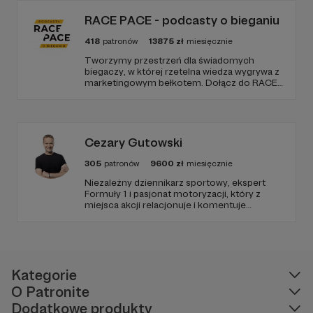
12
wywiadów dla różnych mediów
RACE PACE - podcasty o bieganiu
10
wspólnych wyjazdów w różne części Polski
418
patronów
13875
zł
miesięcznie
Tworzymy przestrzeń dla świadomych
2
wyjazdy do Calpe w Hiszpanii
biegaczy, w której rzetelna wiedza wygrywa z
marketingowym bełkotem. Dołącz do RACE
Każda z nas pracuje na pełnym etacie lub nawet
PACE i wspieraj niezależne dziennikarstwo
sportowe, relacje z najważniejszych festiwali
dwóch, wychowujemy dzieci i wnuki oraz po
biegowych oraz rozwój narzędzi tworzonych
prostu zajmujemy się domem. I choć każda jest
z pasji do sportu.
zupełnie inna, to wszystkie
chcemy wspierać
Cezary Gutowski
inne kobiety, a naszym wspólnym celem jest
rozwój amatorskiego, kobiecego kolarstwa.
305
patronów
9600
zł
miesięcznie
Niezależny dziennikarz sportowy, ekspert
Poznajcie nasze Ambasadorki!
Formuły 1 i pasjonat motoryzacji, który z
miejsca akcji relacjonuje i komentuje
najważniejsze wydarzenia światowego
motorsportu. Dołącz do społeczności
pasjonatów i bądź zawsze gościem VIP – w
centrum akcji sportu samochodowego na
najwyższym poziomie.
Kategorie
O Patronite
Dodatkowe produkty