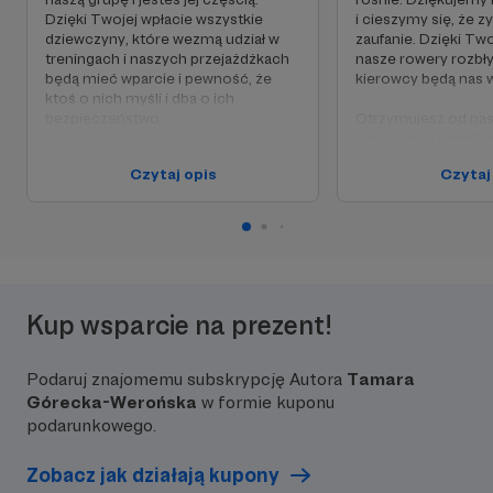
Dzięki Twojej wpłacie wszystkie
i cieszymy się, że 
dziewczyny, które wezmą udział w
zaufanie. Dzięki T
treningach i naszych przejażdżkach
nasze rowery rozbł
będą mieć wparcie i pewność, że
kierowcy będą nas w
ktoś o nich myśli i dba o ich
bezpieczeństwo.
Otrzymujesz od nas
Szprychy, a dodat
Co dajemy w zamian?
proponujemy Ci na
Czytaj opis
Czytaj
Wpisujemy Cię na listę naszych
wycieczkę, z naszy
Patronów na facebooku i na stronie
do Rosochatej Dam
internetowej: profideadlakobiet.pl w
Poprowadzimy Cię p
zakładce „Nasi Patroni”.
mało uczęszczane, 
Otrzymasz też od nas pocztą
pól drogi. Mamy nad
elektroniczną „niespodziankę”.
Cię to do eksplorac
i nastroi pozytywnie
wiosennych dni.
Kup wsparcie na prezent!
A pocztą elektroni
Ciebie nasz "Profid
Podaruj znajomemu subskrypcję Autora
Tamara
autorstwa Jędrzej K
Górecka-Werońska
w formie kuponu
podarunkowego.
Zobacz jak działają kupony