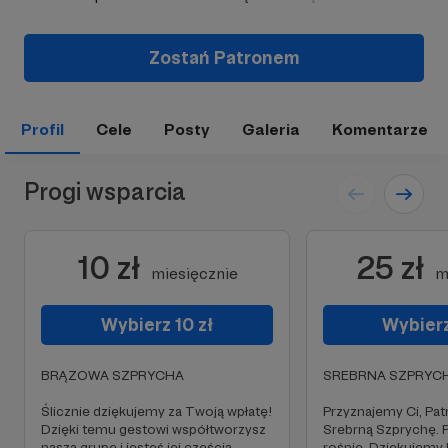
Zostań Patronem
Profil
Cele
Posty
Galeria
Komentarze
Progi wsparcia
10 zł
25 zł
miesięcznie
m
Wybierz 10 zł
Wybierz
BRĄZOWA SZPRYCHA
SREBRNA SZPRYC
Ślicznie dziękujemy za Twoją wpłatę!
Przyznajemy Ci, Pat
Dzięki temu gestowi współtworzysz
Srebrną Szprychę. 
naszą grupę i jesteś jej częścią.
rośnie. Dziękujemy 