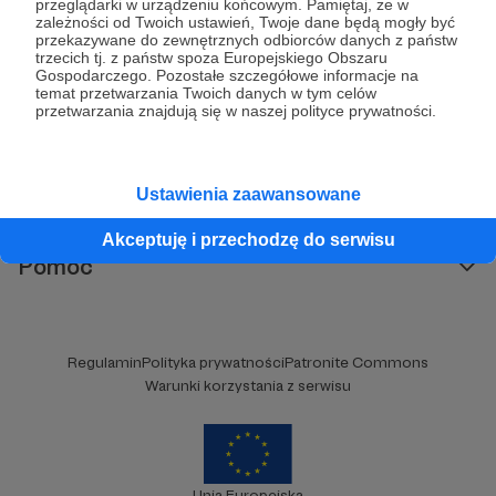
przeglądarki w urządzeniu końcowym. Pamiętaj, że w
840
patronów
34640
zł
miesięcznie
zależności od Twoich ustawień, Twoje dane będą mogły być
przekazywane do zewnętrznych odbiorców danych z państw
Marcin Matczak - prawnik i komentator spraw
trzecich tj. z państw spoza Europejskiego Obszaru
publicznych, autor książek
Gospodarczego. Pozostałe szczegółowe informacje na
popularnonaukowych, felietonista Gazety
temat przetwarzania Twoich danych w tym celów
Wyborczej, autor podkastów i filmów
przetwarzania znajdują się w naszej polityce prywatności.
edukacyjnych. Mówi jasno o prawie, filozofii i
języku. Promuje umiarkowanie w życiu
publicznym, walczy z plemiennością i
bańkami informacyjnymi.
Kategorie
Ustawienia zaawansowane
O Patronite
Dodatkowe produkty
Akceptuję i przechodzę do serwisu
Pomoc
Regulamin
Polityka prywatności
Patronite Commons
Warunki korzystania z serwisu
Unia Europejska