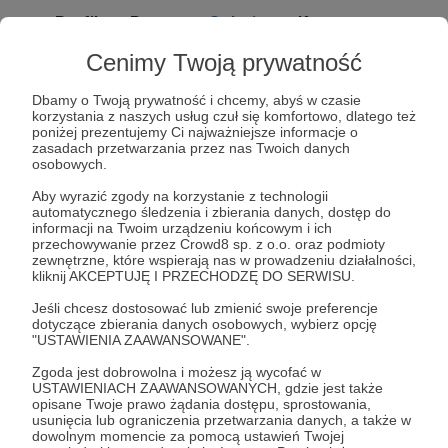
Profil
Posty
Galeria
Komentarze
Cenimy Twoją prywatność
Galeria mediów
Dbamy o Twoją prywatność i chcemy, abyś w czasie
korzystania z naszych usług czuł się komfortowo, dlatego też
poniżej prezentujemy Ci najważniejsze informacje o
zasadach przetwarzania przez nas Twoich danych
osobowych.
Promowani autorzy
Aby wyrazić zgody na korzystanie z technologii
automatycznego śledzenia i zbierania danych, dostęp do
informacji na Twoim urządzeniu końcowym i ich
przechowywanie przez Crowd8 sp. z o.o. oraz podmioty
zewnętrzne, które wspierają nas w prowadzeniu działalności,
Strategy&Future
kliknij AKCEPTUJĘ I PRZECHODZĘ DO SERWISU.
Jeśli chcesz dostosować lub zmienić swoje preferencje
Czerpiąc z przeszłości i koncentrując na
dotyczące zbierania danych osobowych, wybierz opcję
przyszłości, opisujemy otaczającą nas
"USTAWIENIA ZAAWANSOWANE".
rzeczywistość przez pryzmat geopolityki i
geostrategii. Naszym celem jest uczynienie
Zgoda jest dobrowolna i możesz ją wycofać w
ze Strategy&Future kluczowego źródła myśli
USTAWIENIACH ZAAWANSOWANYCH, gdzie jest także
geopolitycznej w Polsce i w Europie.
opisane Twoje prawo żądania dostępu, sprostowania,
usunięcia lub ograniczenia przetwarzania danych, a także w
Profesor Matczak
dowolnym momencie za pomocą ustawień Twojej