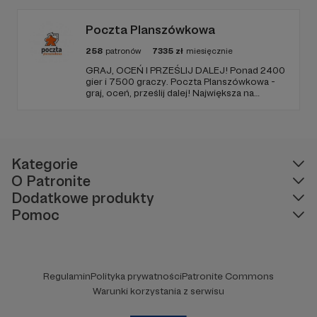
także początkujących Mistrzów Gry
poradnikami i prelekcjami.
Poczta Planszówkowa
258
patronów
7335
zł
miesięcznie
GRAJ, OCEŃ I PRZEŚLIJ DALEJ! Ponad 2400
gier i 7500 graczy. Poczta Planszówkowa -
graj, oceń, prześlij dalej! Największa na
świecie akcja gamecrossingowa.
Kategorie
O Patronite
Dodatkowe produkty
Pomoc
Regulamin
Polityka prywatności
Patronite Commons
Warunki korzystania z serwisu