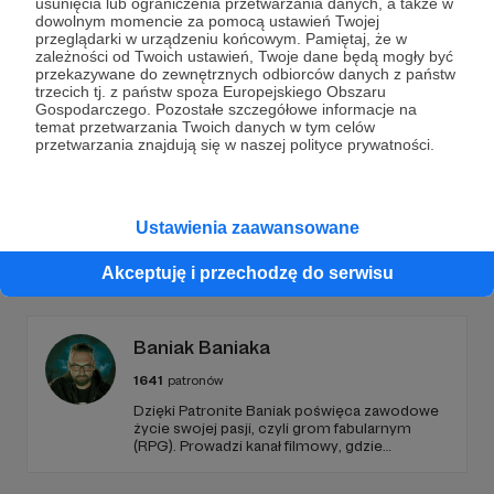
usunięcia lub ograniczenia przetwarzania danych, a także w
Dołącz do grona Patronów!
dowolnym momencie za pomocą ustawień Twojej
przeglądarki w urządzeniu końcowym. Pamiętaj, że w
zależności od Twoich ustawień, Twoje dane będą mogły być
Wesprzyj działalność Autora
Tomasz Drabik
już teraz!
przekazywane do zewnętrznych odbiorców danych z państw
trzecich tj. z państw spoza Europejskiego Obszaru
Gospodarczego. Pozostałe szczegółowe informacje na
temat przetwarzania Twoich danych w tym celów
Zostań Patronem
przetwarzania znajdują się w naszej polityce prywatności.
Ustawienia zaawansowane
Promowani autorzy
Akceptuję i przechodzę do serwisu
Baniak Baniaka
1641
patronów
Dzięki Patronite Baniak poświęca zawodowe
życie swojej pasji, czyli grom fabularnym
(RPG). Prowadzi kanał filmowy, gdzie
prezentuje nagrania z własnych sesji,
oglądanych przez tysiące Widzów. Wspiera