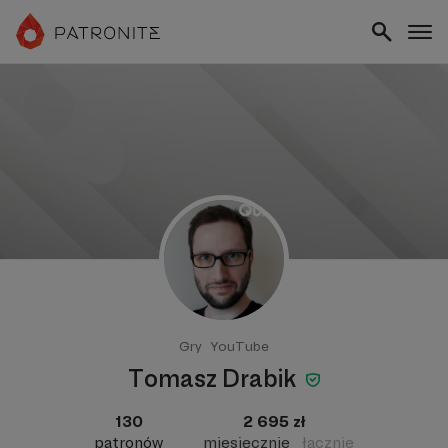
Gry
YouTube
Tomasz Drabik
130
2 695 zł
patronów
miesięcznie
łącznie