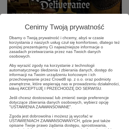
21.02.2025
Brak komentarzy
●
Cenimy Twoją prywatność
Early quazcess - lasy w Kingdom Come:
Deliverance 2
Dbamy o Twoją prywatność i chcemy, abyś w czasie
Wczesny dostęp do mojego materiału o lasach w
korzystania z naszych usług czuł się komfortowo, dlatego też
Kingdom Come: Deliverance 2
poniżej prezentujemy Ci najważniejsze informacje o
zasadach przetwarzania przez nas Twoich danych
kingdom come deliverance 2
quaz
gry
+3
osobowych.
Aby wyrazić zgody na korzystanie z technologii
automatycznego śledzenia i zbierania danych, dostęp do
informacji na Twoim urządzeniu końcowym i ich
przechowywanie przez Crowd8 sp. z o.o. oraz podmioty
zewnętrzne, które wspierają nas w prowadzeniu działalności,
kliknij AKCEPTUJĘ I PRZECHODZĘ DO SERWISU.
Jeśli chcesz dostosować lub zmienić swoje preferencje
dotyczące zbierania danych osobowych, wybierz opcję
"USTAWIENIA ZAAWANSOWANE".
Zgoda jest dobrowolna i możesz ją wycofać w
USTAWIENIACH ZAAWANSOWANYCH, gdzie jest także
opisane Twoje prawo żądania dostępu, sprostowania,