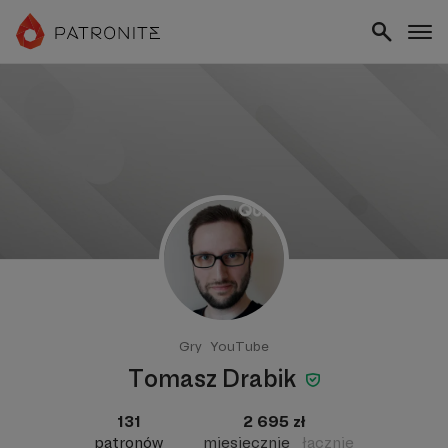
Gry
YouTube
Tomasz Drabik
131
2 695 zł
patronów
miesięcznie
łącznie