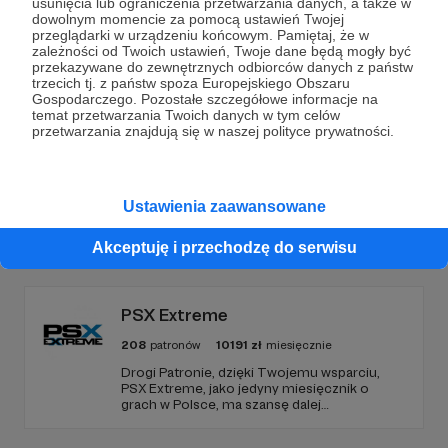
usunięcia lub ograniczenia przetwarzania danych, a także w
Dołącz do grona Patronów!
dowolnym momencie za pomocą ustawień Twojej
przeglądarki w urządzeniu końcowym. Pamiętaj, że w
zależności od Twoich ustawień, Twoje dane będą mogły być
Wesprzyj działalność Autora
Tomasz Drabik
już teraz!
przekazywane do zewnętrznych odbiorców danych z państw
trzecich tj. z państw spoza Europejskiego Obszaru
Gospodarczego. Pozostałe szczegółowe informacje na
temat przetwarzania Twoich danych w tym celów
Zostań Patronem
przetwarzania znajdują się w naszej polityce prywatności.
Ustawienia zaawansowane
Promowani autorzy
Akceptuję i przechodzę do serwisu
PSX Extreme
208
patronów
10191
zł
miesięcznie
Drogi Patronie, dzięki Twojemu wsparciu,
PSX Extreme, jako jedyny miesięcznik o
grach w Polsce, ma szansę dalej
funkcjonować i dostarczać niezmiennie
rzetelnych i wartościowych treści. I tak już od