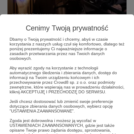
13.10.2025
Brak komentarzy
●
Cenimy Twoją prywatność
Early quazcess - przeprowadzka i miniPC
jako konsola
Dbamy o Twoją prywatność i chcemy, abyś w czasie
Wczesny dostęp do mojego materiału o MiniPC
korzystania z naszych usług czuł się komfortowo, dlatego też
używanym jako PeCetokonsola.
poniżej prezentujemy Ci najważniejsze informacje o
zasadach przetwarzania przez nas Twoich danych
gry
minisforum
recenzja
+5
osobowych.
Aby wyrazić zgody na korzystanie z technologii
automatycznego śledzenia i zbierania danych, dostęp do
informacji na Twoim urządzeniu końcowym i ich
przechowywanie przez Crowd8 sp. z o.o. oraz podmioty
zewnętrzne, które wspierają nas w prowadzeniu działalności,
kliknij AKCEPTUJĘ I PRZECHODZĘ DO SERWISU.
Jeśli chcesz dostosować lub zmienić swoje preferencje
dotyczące zbierania danych osobowych, wybierz opcję
"USTAWIENIA ZAAWANSOWANE".
Zgoda jest dobrowolna i możesz ją wycofać w
USTAWIENIACH ZAAWANSOWANYCH, gdzie jest także
opisane Twoje prawo żądania dostępu, sprostowania,