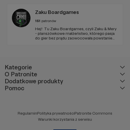
1997 roku! Dziękujemy!
Zaku Boardgames
151
patronów
Hej! Tu Zaku Boardgames, czyli Zaku & Mery
- planszówkowe małżeństwo, którego pasja
do gier bez prądu zaowocowała powstaniem
kanału na platformie YouTube w 2022 roku.
Tam przedstawiamy Wam gry planszowe w
niecodziennych aranżacjach, stawiając nie
tylko na merytorykę, ale także na wizualia!
Kategorie
O Patronite
Dodatkowe produkty
Pomoc
Regulamin
Polityka prywatności
Patronite Commons
Warunki korzystania z serwisu