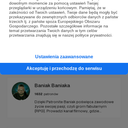
dowolnym momencie za pomocą ustawień Twojej
przeglądarki w urządzeniu końcowym. Pamiętaj, że w
Wesprzyj działalność Autora
Tomasz Drabik
już teraz!
zależności od Twoich ustawień, Twoje dane będą mogły być
przekazywane do zewnętrznych odbiorców danych z państw
trzecich tj. z państw spoza Europejskiego Obszaru
Gospodarczego. Pozostałe szczegółowe informacje na
Zostań Patronem
temat przetwarzania Twoich danych w tym celów
przetwarzania znajdują się w naszej polityce prywatności.
Ustawienia zaawansowane
Promowani autorzy
Akceptuję i przechodzę do serwisu
Baniak Baniaka
1632
patronów
Dzięki Patronite Baniak poświęca zawodowe
życie swojej pasji, czyli grom fabularnym
(RPG). Prowadzi kanał filmowy, gdzie
prezentuje nagrania z własnych sesji,
oglądanych przez tysiące Widzów. Wspiera
także początkujących Mistrzów Gry