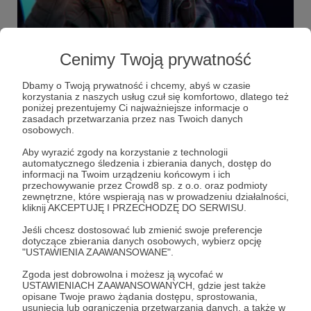
13.01.2026
Brak komentarzy
●
Cenimy Twoją prywatność
Early quazcess - ARC Raiders jako gra dla
pojedynczego gracza
Dbamy o Twoją prywatność i chcemy, abyś w czasie
korzystania z naszych usług czuł się komfortowo, dlatego też
Wczesny dostęp do mojego materiału o grze ARC Raiders
poniżej prezentujemy Ci najważniejsze informacje o
zasadach przetwarzania przez nas Twoich danych
arc raiders
extraction shooter
recenzja
+3
osobowych.
Aby wyrazić zgody na korzystanie z technologii
automatycznego śledzenia i zbierania danych, dostęp do
informacji na Twoim urządzeniu końcowym i ich
przechowywanie przez Crowd8 sp. z o.o. oraz podmioty
zewnętrzne, które wspierają nas w prowadzeniu działalności,
kliknij AKCEPTUJĘ I PRZECHODZĘ DO SERWISU.
Jeśli chcesz dostosować lub zmienić swoje preferencje
dotyczące zbierania danych osobowych, wybierz opcję
"USTAWIENIA ZAAWANSOWANE".
Zgoda jest dobrowolna i możesz ją wycofać w
USTAWIENIACH ZAAWANSOWANYCH, gdzie jest także
opisane Twoje prawo żądania dostępu, sprostowania,
Dołącz do grona Patronów!
usunięcia lub ograniczenia przetwarzania danych, a także w