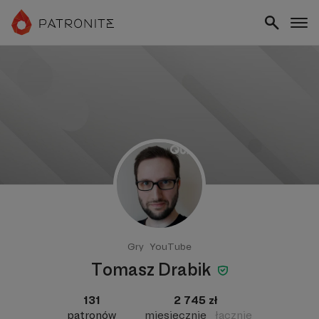
Gry
YouTube
Tomasz Drabik
131
2 745 zł
patronów
miesięcznie
łącznie