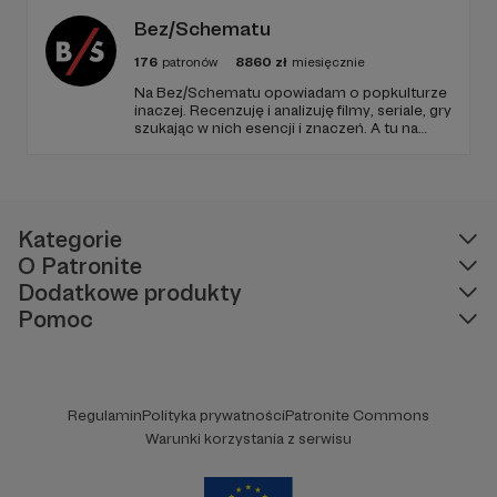
poradnikami i prelekcjami.
Bez/Schematu
176
patronów
8860
zł
miesięcznie
Na Bez/Schematu opowiadam o popkulturze
inaczej. Recenzuję i analizuję filmy, seriale, gry
szukając w nich esencji i znaczeń. A tu na
Patronite Twoje wsparcie finansuje naszą
działalność (montaż, okładki, research) oraz
pracę utalentowanych artystów.
Kategorie
O Patronite
Dodatkowe produkty
Pomoc
Regulamin
Polityka prywatności
Patronite Commons
Warunki korzystania z serwisu