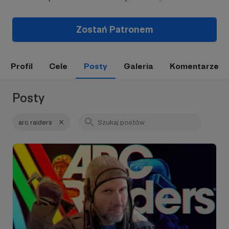
Zostań Patronem
Profil
Cele
Posty
Galeria
Komentarze
Posty
arc raiders