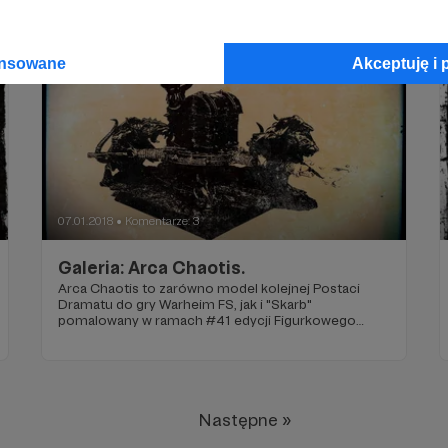
ansowane
Akceptuję i 
07.01.2018
Komentarze: 3
●
Galeria: Arca Chaotis.
Arca Chaotis to zarówno model kolejnej Postaci
Dramatu do gry Warheim FS, jak i "Skarb"
pomalowany w ramach #41 edycji Figurkowego
Karnawału Blogowego.
Następne »