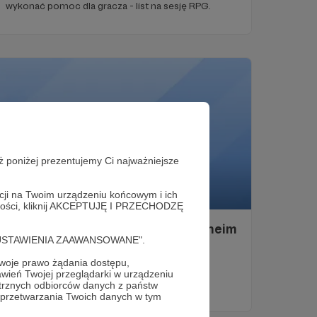
wykonać pomoc dla gracza - list na sesję RPG.
ż poniżej prezentujemy Ci najważniejsze
acji na Twoim urządzeniu końcowym i ich
14.01.2018
Brak komentarzy
●
alności, kliknij AKCEPTUJĘ I PRZECHODZĘ
Nowa wersja podręcznika do Warheim
cję "USTAWIENIA ZAAWANSOWANE".
FS.
Odnośniki do nowej wersji podręcznika do gry
oje prawo żądania dostępu,
bitewnej Warheim FS.
wień Twojej przeglądarki w urządzeniu
trznych odbiorców danych z państw
 przetwarzania Twoich danych w tym