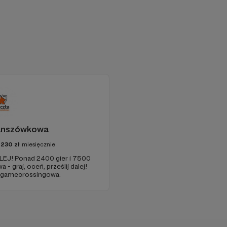
anszówkowa
7230
zł
miesięcznie
EJ! Ponad 2400 gier i 7500
- graj, oceń, prześlij dalej!
a gamecrossingowa.