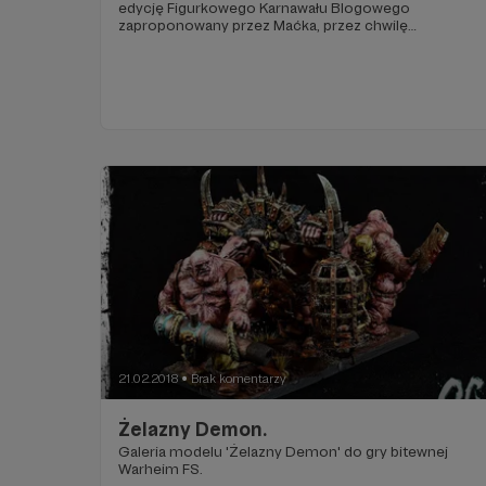
edycję Figurkowego Karnawału Blogowego
zaproponowany przez Maćka, przez chwilę
zastanawiałem się co pomalować.
21.02.2018
Brak komentarzy
●
Żelazny Demon.
Galeria modelu 'Żelazny Demon' do gry bitewnej
Warheim FS.