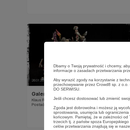
Dbamy o Twoją prywatność i chcemy, abyś 
informacje o zasadach przetwarzania pr
Aby wyrazić zgody na korzystanie z techn
26.01.2018
Komentarze: 1
●
przechowywanie przez Crowd8 sp. z o.o.
DO SERWISU.
Galeria: Naurr od Rotten Factory.
Jeśli chcesz dostosować lub zmienić sw
Klaus Reinwald, Mistrz Małodobry z Kemperbad -
Postać Dramatu do Warheim FS.
Zgoda jest dobrowolna i możesz ją wyc
sprostowania, usunięcia lub ograniczeni
końcowym. Pamiętaj, że w zależności od
trzecich tj. z państw spoza Europejskie
celów przetwarzania znajdują się w naszej