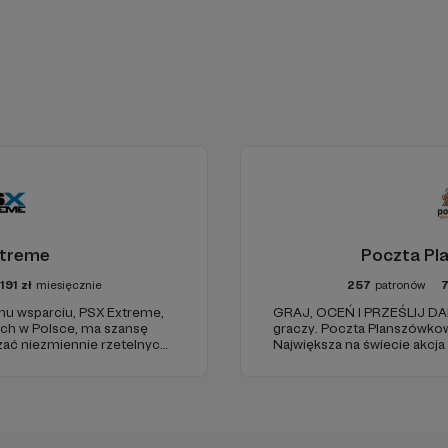
xtreme
Poczta Pl
191
zł
miesięcznie
257
patronów
emu wsparciu, PSX Extreme,
GRAJ, OCEŃ I PRZEŚLIJ DAL
ach w Polsce, ma szansę
graczy. Poczta Planszówkowa 
zać niezmiennie rzetelnych i
Największa na świecie akcj
uż od 1997 roku!