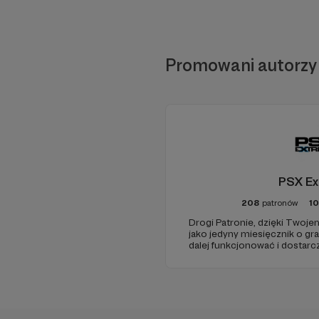
Promowani autorzy
PSX E
208
patronów
10
Drogi Patronie, dzięki Twoj
jako jedyny miesięcznik o gr
dalej funkcjonować i dostarc
wartościowych treści. I tak j
Dziękujemy!