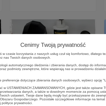
Cenimy Twoją prywatność
w czasie korzystania z naszych usług czuł się komfortowo, dlatego te
zez nas Twoich danych osobowych.
ologii automatycznego śledzenia i zbierania danych, dostęp do inform
19.01.2018
Komentarze: 1
●
 oraz podmioty zewnętrzne, które wspierają nas w prowadzeniu dział
Poradnik: Jak przystosować Painting
oje preferencje dotyczące zbierania danych osobowych, wybierz op
Handle do podstawek 50 mm.
Prosty poradnik w którym niczym MacGyver pokażę
ofać w USTAWIENIACH ZAAWANSOWANYCH, gdzie jest także opisane Tw
Wam jak przy pomocy biurowego spinacza i kilku
a przetwarzania danych, a także w dowolnym momencie za pomocą usta
innych narzędzi przystosować uchwyt do figurek
 Twoich ustawień, Twoje dane będą mogły być przekazywane do zewnę
Painting Handle od Games Workshop do podstawek
go Obszaru Gospodarczego. Pozostałe szczegółowe informacje na temat
50 mm.
 polityce prywatności.