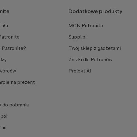
nite
Dodatkowe produkty
iała
MCN Patronite
Patronite
Suppi.pl
 Patronite?
Twój sklep z gadżetami
dzy
Zniżki dla Patronów
Twórców
Projekt AI
rcie na prezent
y do pobrania
spół
nas