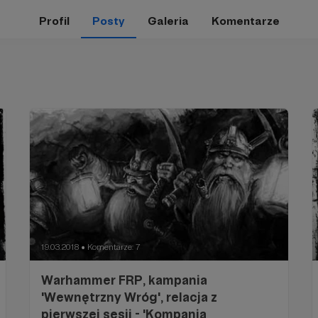
Profil
Posty
Galeria
Komentarze
19.03.2018
Komentarze: 7
●
Warhammer FRP, kampania
'Wewnętrzny Wróg', relacja z
pierwszej sesji - 'Kompania