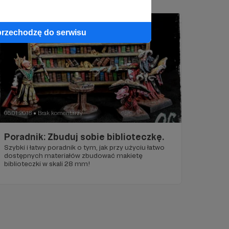
przechodzę do serwisu
05.01.2018
Brak komentarzy
●
Poradnik: Zbuduj sobie biblioteczkę.
Szybki i łatwy poradnik o tym, jak przy użyciu łatwo
dostępnych materiałów zbudować makietę
biblioteczki w skali 28 mm!