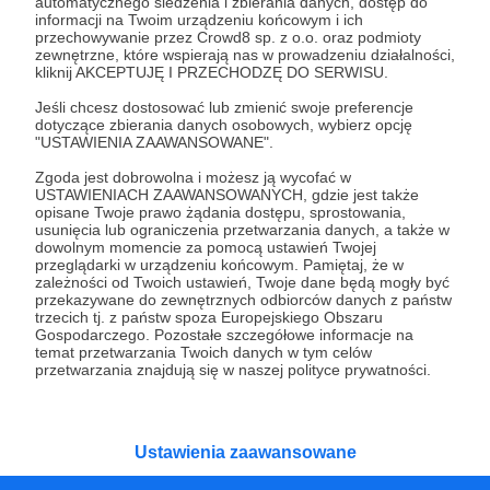
automatycznego śledzenia i zbierania danych, dostęp do
13.11.2022
Komentarze: 5
●
informacji na Twoim urządzeniu końcowym i ich
przechowywanie przez Crowd8 sp. z o.o. oraz podmioty
zewnętrzne, które wspierają nas w prowadzeniu działalności,
Dzień radiowy - 13 listopada 2022 oraz
kliknij AKCEPTUJĘ I PRZECHODZĘ DO SERWISU.
informacja o livie na temat reportażu!
Jeśli chcesz dostosować lub zmienić swoje preferencje
Plan na niedzielę oraz zaproszenie na poniedziałkową
dotyczące zbierania danych osobowych, wybierz opcję
rozmowę Michała Olszańskiego z Agnieszką Szwajgier w
"USTAWIENIA ZAAWANSOWANE".
formie live'a dla Patronów o reportażu w 357!
Zgoda jest dobrowolna i możesz ją wycofać w
Dzień radiowy
post codzienny
live dla Patronów
USTAWIENIACH ZAAWANSOWANYCH, gdzie jest także
opisane Twoje prawo żądania dostępu, sprostowania,
+4
usunięcia lub ograniczenia przetwarzania danych, a także w
dowolnym momencie za pomocą ustawień Twojej
przeglądarki w urządzeniu końcowym. Pamiętaj, że w
zależności od Twoich ustawień, Twoje dane będą mogły być
przekazywane do zewnętrznych odbiorców danych z państw
trzecich tj. z państw spoza Europejskiego Obszaru
Gospodarczego. Pozostałe szczegółowe informacje na
temat przetwarzania Twoich danych w tym celów
przetwarzania znajdują się w naszej polityce prywatności.
Ustawienia zaawansowane