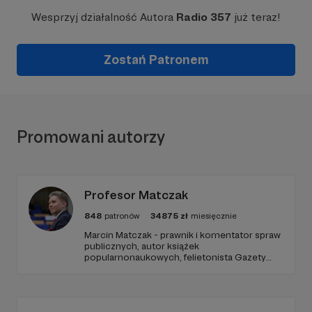
Wesprzyj działalność Autora
Radio 357
już teraz!
Zostań Patronem
Promowani autorzy
Profesor Matczak
848
patronów
34875
zł
miesięcznie
Marcin Matczak - prawnik i komentator spraw
publicznych, autor książek
popularnonaukowych, felietonista Gazety
Wyborczej, autor podkastów i filmów
edukacyjnych. Mówi jasno o prawie, filozofii i
języku. Promuje umiarkowanie w życiu
publicznym, walczy z plemiennością i