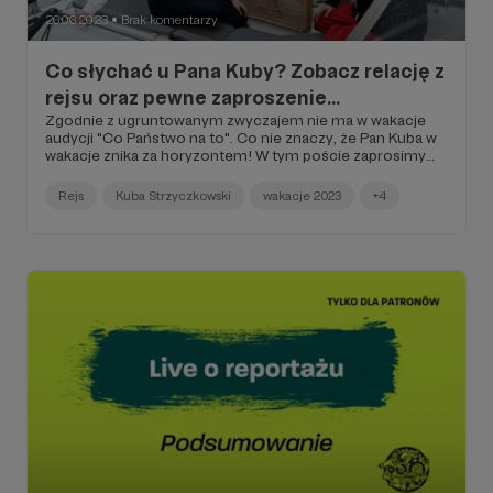
26.06.2023
Brak komentarzy
●
Co słychać u Pana Kuby? Zobacz relację z
rejsu oraz pewne zaproszenie…
Zgodnie z ugruntowanym zwyczajem nie ma w wakacje
audycji "Co Państwo na to". Co nie znaczy, że Pan Kuba w
wakacje znika za horyzontem! W tym poście zaprosimy
Was na spotkanie z Kubą Strzyczkowskim - to już 7 lipca,
niedaleko Rewala, a także podsumujemy rejs, który odbył
Rejs
Kuba Strzyczkowski
wakacje 2023
+4
się na Zatoce Gdańskiej w połowie czerwca. Zapraszamy
do lektury!