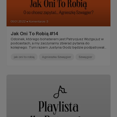
09.01.2022
Komentarze: 3
●
Jak Oni To Robią #14
Odcinek, którego bohaterem jest Patrycjusz Wyżga już w
podcastach, a my zaczynamy zbierać pytania do
kolejnego. Tym razem Justyna Godz będzie podpatrywała
Agnieszkę Szwajgier!
jak oni to robią
Agnieszka Szwajgier
Szwajgier