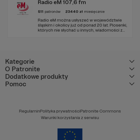
bańkami informacyjnymi.
Radio eM 107,6 fm
511
patronów
23440
zł
miesięcznie
Radio eM można usłyszeć w województwie
śląskim i okolicy już od ponad 20 lat. Piosenki,
których nie słychać u innych, wiadomości z
regionu, wartościowe treści, no i dobry
humor. To wszystko znajdziecie u nas.
Jesteście z nami każdego dnia, a teraz
zachęcamy - zostańcie naszymi Patronami!
Kategorie
O Patronite
Dodatkowe produkty
Pomoc
Regulamin
Polityka prywatności
Patronite Commons
Warunki korzystania z serwisu