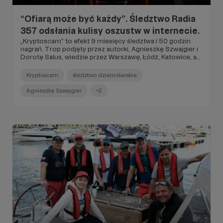
“Ofiarą może być każdy”. Śledztwo Radia
357 odsłania kulisy oszustw w internecie.
„Kryptoscam” to efekt 9 miesięcy śledztwa i 50 godzin
nagrań. Trop podjęty przez autorki, Agnieszkę Szwajgier i
Dorotę Salus, wiedzie przez Warszawę, Łódź, Katowice, aż
po Ukrainę i Maltę. Reporterkom udaje się dotrzeć za
kulisy przestępczej struktury i prześwietlić mechanizm
Kryptoscam
śledztwo dziennikarskie
działania oszustów. W „Kryptoscamie” nagłaśniają ten
proceder, by uchronić jak najwięcej osób przed sidłami,
Agnieszka Szwajgier
+2
które zastawiają przestępcy. Zapraszamy na dwa pierwsze
odcinki na stronę https://kryptoscam.radio357.pl
Szczegóły w poście