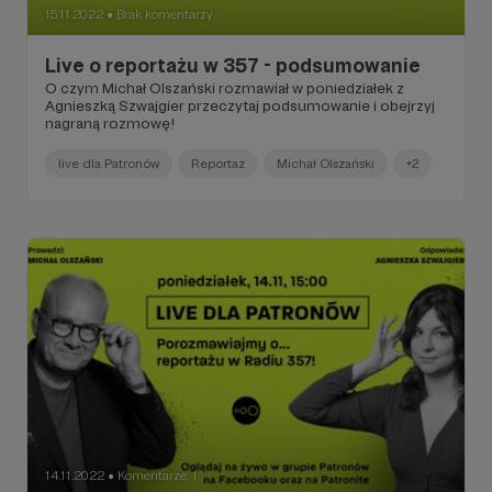
15.11.2022
Brak komentarzy
●
Live o reportażu w 357 - podsumowanie
O czym Michał Olszański rozmawiał w poniedziałek z
Agnieszką Szwajgier przeczytaj podsumowanie i obejrzyj
nagraną rozmowę!
live dla Patronów
Reportaż
Michał Olszański
+2
14.11.2022
Komentarze: 1
●