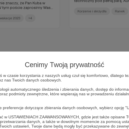
techniczny pod pełną parą. Au
nie znaczy, że Pan Kuba w
zamierzamy wykorzystać na je
W tym poście zaprosimy Was
Tu podsumujemy pierwsze „wyj
Korzenie i skrzydła
Ranek
kim - to już 7 lipca, niedaleko
będzie je można znaleźć na sp
js, który odbył się na Zatoce
wakacje 2023
+4
czytania i oglądania!
apraszamy do lektury!
Cenimy Twoją prywatność
w czasie korzystania z naszych usług czuł się komfortowo, dlatego te
zez nas Twoich danych osobowych.
ologii automatycznego śledzenia i zbierania danych, dostęp do inform
 oraz podmioty zewnętrzne, które wspierają nas w prowadzeniu dział
Dołącz do grona Patronów!
oje preferencje dotyczące zbierania danych osobowych, wybierz op
ofać w USTAWIENIACH ZAAWANSOWANYCH, gdzie jest także opisane Tw
Wesprzyj działalność Autora
Radio 357
już teraz!
a przetwarzania danych, a także w dowolnym momencie za pomocą usta
 Twoich ustawień, Twoje dane będą mogły być przekazywane do zewnę