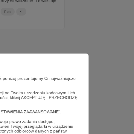
torzy na walizkach. Te wakacje
szcze więcej spotkań z Wami!
azdówki”. A już niedługo
Rejs
+1
ecjalnej mapie ;) Zapraszamy do
ż poniżej prezentujemy Ci najważniejsze
acji na Twoim urządzeniu końcowym i ich
alności, kliknij AKCEPTUJĘ I PRZECHODZĘ
cję "USTAWIENIA ZAAWANSOWANE".
oje prawo żądania dostępu,
wień Twojej przeglądarki w urządzeniu
trznych odbiorców danych z państw