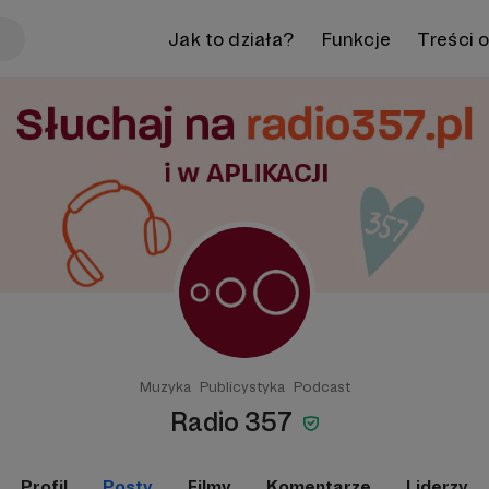
Jak to działa?
Funkcje
Treści 
Muzyka
Publicystyka
Podcast
Radio 357
Profil
Posty
Filmy
Komentarze
Liderzy