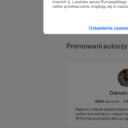
trzecich tj. z państw spoza Europejskie
celów przetwarzania znajdują się w naszej
Ustawienia zaaw
Promowani autorzy
Dariusz
6539
patronów
11
Raport o stanie świata Darius
wybór komentarzy i relacji n
W formie podcastu albo pro
miejsc na ziemi.