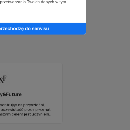
 przetwarzania Twoich danych w tym
przechodzę do serwisu
y&Future
centrując na przyszłości,
zeczywistość przez pryzmat
 Naszym celem jest uczynienie
ego źródła myśli
 Europie.