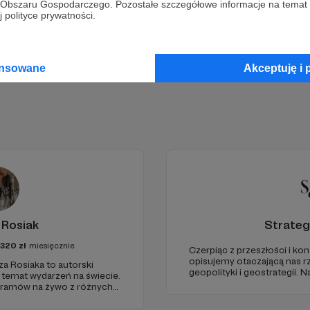
go Obszaru Gospodarczego. Pozostałe szczegółowe informacje na temat
Zostań Patronem
 polityce prywatności.
ansowane
Akceptuję i 
 Rosiak
Strateg
1320
zł
miesięcznie
Czerpiąc z przeszłości i kon
opisujemy otaczającą nas r
za Rosiaka to autorski
geopolityki i geostrategii.
a temat wydarzeń na świecie.
ze Strategy&Future kluczow
gramów na żywo z różnych
geopolitycznej w Polsce i w