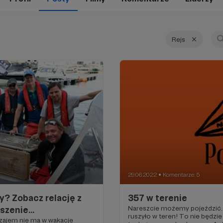
Rejs
29.06.2022
Komentarze: 5
●
y? Zobacz relację z
357 w terenie
Nareszcie możemy pojeździć.
oszenie…
ruszyło w teren! To nie będzi
ajem nie ma w wakacje