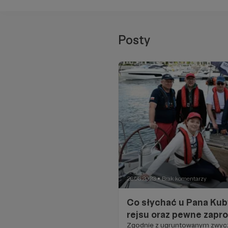
Posty
26.06.2023
Brak komentarzy
●
Co słychać u Pana Kub
rejsu oraz pewne zapr
Zgodnie z ugruntowanym zwycz