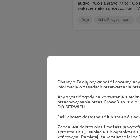
audycji "Co Państwo na to". Co 
wakacje znika za horyzontem! 
na spotkanie z Kubą Strzyczkows
Rewala, a także podsumujemy re
Rejs
Kuba Strzyczkowski
Gdańskiej w połowie czerwca. Z
Dbamy o Twoją prywatność i chcemy, abyś 
informacje o zasadach przetwarzania pr
Aby wyrazić zgody na korzystanie z techn
przechowywanie przez Crowd8 sp. z o.o.
DO SERWISU.
Jeśli chcesz dostosować lub zmienić sw
Zgoda jest dobrowolna i możesz ją wyc
sprostowania, usunięcia lub ograniczeni
końcowym. Pamiętaj, że w zależności od