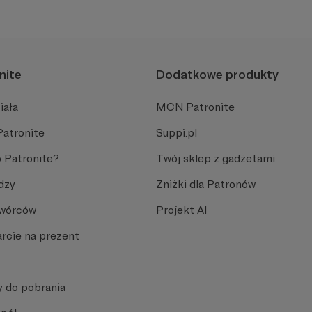
nite
Dodatkowe produkty
iała
MCN Patronite
Patronite
Suppi.pl
 Patronite?
Twój sklep z gadżetami
dzy
Zniżki dla Patronów
Twórców
Projekt AI
rcie na prezent
y do pobrania