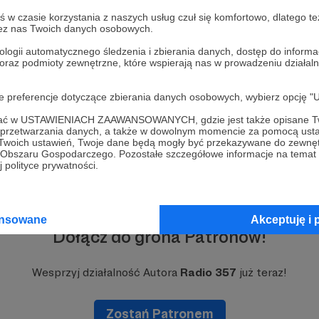
w czasie korzystania z naszych usług czuł się komfortowo, dlatego te
zez nas Twoich danych osobowych.
ologii automatycznego śledzenia i zbierania danych, dostęp do inform
 oraz podmioty zewnętrzne, które wspierają nas w prowadzeniu dział
oje preferencje dotyczące zbierania danych osobowych, wybierz op
ofać w USTAWIENIACH ZAAWANSOWANYCH, gdzie jest także opisane Tw
a przetwarzania danych, a także w dowolnym momencie za pomocą usta
 Twoich ustawień, Twoje dane będą mogły być przekazywane do zewnę
go Obszaru Gospodarczego. Pozostałe szczegółowe informacje na temat
 polityce prywatności.
ansowane
Akceptuję i 
Dołącz do grona Patronów!
Wesprzyj działalność Autora
Radio 357
już teraz!
Zostań Patronem