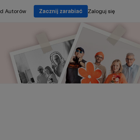
od Autorów
Zacznij zarabiać
Zaloguj się