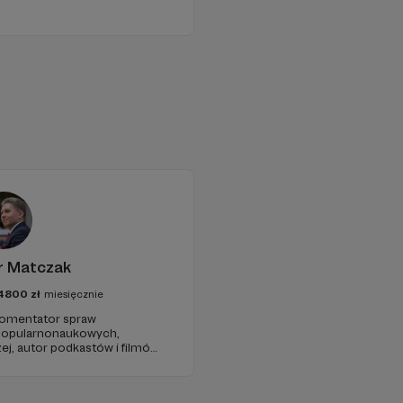
r Matczak
4800
zł
miesięcznie
 komentator spraw
 popularnonaukowych,
ej, autor podkastów i filmów
awie, filozofii i języku.
iu publicznym, walczy z
formacyjnymi.