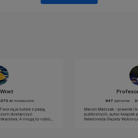
 Wnet
Profeso
1270
zł
miesięcznie
847
patronów
3
Tworzą je ludzie z pasją,
Marcin Matczak - prawnik i
haczom dostarczyć
publicznych, autor książek
karstwa. A mogą to robić,
felietonista Gazety Wyborcz
ełni niezależne i… wolne!
edukacyjnych. Mówi jasno o pr
ości zależy dziś od Twojego
Promuje umiarkowanie w życ
plemiennością i bańkami in