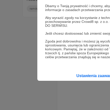
Godz i Katarzyna Pruchnicka.
Dbamy o Twoją prywatność i chcemy, abyś 
ramówka
informacje o zasadach przetwarzania pr
Aby wyrazić zgody na korzystanie z techn
przechowywanie przez Crowd8 sp. z o.o.
DO SERWISU.
Jeśli chcesz dostosować lub zmienić sw
Zgoda jest dobrowolna i możesz ją wyc
sprostowania, usunięcia lub ograniczeni
końcowym. Pamiętaj, że w zależności od
trzecich tj. z państw spoza Europejskie
celów przetwarzania znajdują się w naszej
Ustawienia zaaw