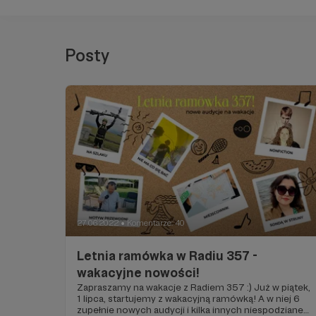
Posty
27.06.2022
Komentarze: 40
●
Letnia ramówka w Radiu 357 -
wakacyjne nowości!
Zapraszamy na wakacje z Radiem 357 :) Już w piątek,
1 lipca, startujemy z wakacyjną ramówką! A w niej 6
zupełnie nowych audycji i kilka innych niespodzianek.