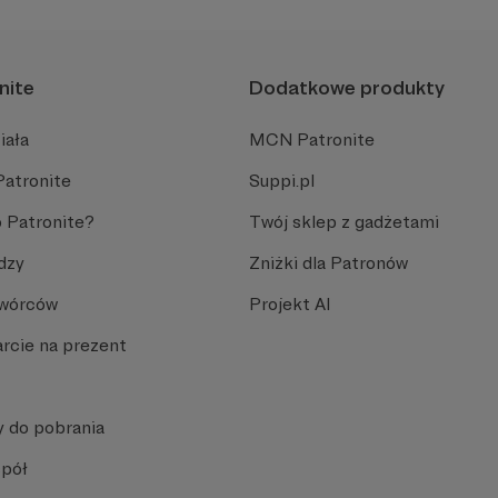
nite
Dodatkowe produkty
iała
MCN Patronite
Patronite
Suppi.pl
 Patronite?
Twój sklep z gadżetami
dzy
Zniżki dla Patronów
Twórców
Projekt AI
rcie na prezent
y do pobrania
spół