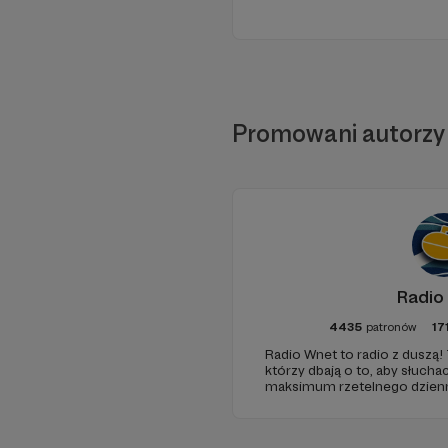
Promowani autorzy
Radio
4435
patronów
17
Radio Wnet to radio z duszą! 
którzy dbają o to, aby słuc
maksimum rzetelnego dzienni
ponieważ Radio Wnet jest w p
Zachowanie tej właśnie woln
wsparcia!