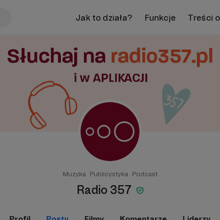
Jak to działa?
Funkcje
Treści 
Muzyka
Publicystyka
Podcast
Radio 357
Profil
Posty
Filmy
Komentarze
Liderzy